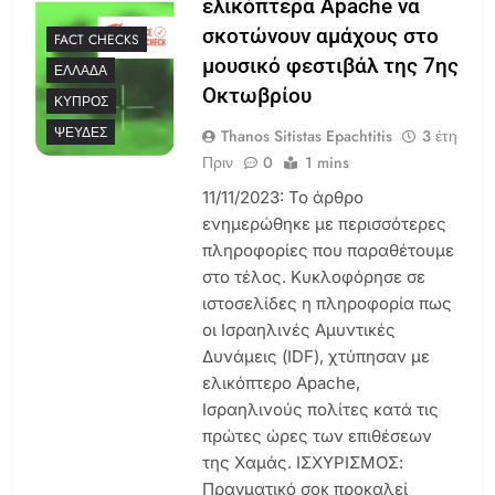
ελικόπτερα Apache να
σκοτώνουν αμάχους στο
FACT CHECKS
μουσικό φεστιβάλ της 7ης
ΕΛΛΆΔΑ
Οκτωβρίου
ΚΎΠΡΟΣ
ΨΕΥΔΈΣ
Thanos Sitistas Epachtitis
3 έτη
Πριν
0
1 mins
11/11/2023: Το άρθρο
ενημερώθηκε με περισσότερες
πληροφορίες που παραθέτουμε
στο τέλος. Κυκλοφόρησε σε
ιστοσελίδες η πληροφορία πως
οι Ισραηλινές Αμυντικές
Δυνάμεις (IDF), χτύπησαν με
ελικόπτερο Apache,
Ισραηλινούς πολίτες κατά τις
πρώτες ώρες των επιθέσεων
της Χαμάς. ΙΣΧΥΡΙΣΜΟΣ:
Πραγματικό σοκ προκαλεί