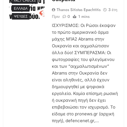
FACT CHECKS
ΕΛΛΆΔΑ
Thanos Sitistas Epachtitis
3 έτη
Πριν
0
1 mins
ΨΕΥΔΈΣ
ΙΣΧΥΡΙΣΜΟΣ: Οι Ρώσοι έκαψαν
το πρώτο αμερικανικό άρμα
μάχης M1A2 Abrams στην
Ουκρανία και αιχμαλώτισαν
άλλα δύο! ΣΥΜΠΕΡΑΣΜΑ: Οι
φωτογραφίες του φλεγόμενου
και των “αιχμαλωτισμένων”
Abrams στην Ουκρανία δεν
είναι αληθινές, αλλά έχουν
δημιουργηθεί με ψηφιακά
εργαλεία. Καμία επίσημη ρωσική
ή ουκρανική πηγή δεν έχει
επιβεβαιώσει τον ισχυρισμό. To
είδαμε στο pronews.gr (αρχική
πηγή), defencenet.gr,…