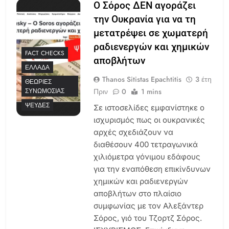
Ο Σόρος ΔΕΝ αγοράζει
την Ουκρανία για να τη
μετατρέψει σε χωματερή
ραδιενεργών και χημικών
FACT CHECKS
αποβλήτων
ΕΛΛΆΔΑ
Thanos Sitistas Epachtitis
3 έτη
ΘΕΩΡΊΕΣ
Πριν
0
1 mins
ΣΥΝΩΜΟΣΊΑΣ
ΨΕΥΔΈΣ
Σε ιστοσελίδες εμφανίστηκε ο
ισχυρισμός πως οι ουκρανικές
αρχές σχεδιάζουν να
διαθέσουν 400 τετραγωνικά
χιλιόμετρα γόνιμου εδάφους
για την εναπόθεση επικίνδυνων
χημικών και ραδιενεργών
αποβλήτων στο πλαίσιο
συμφωνίας με τον Αλεξάντερ
Σόρος, γιό του Τζορτζ Σόρος.