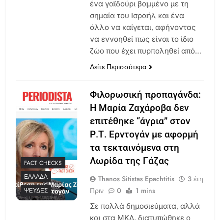
ένα γαϊδούρι βαμμένο με τη
σημαία του Ισραήλ και ένα
άλλο να καίγεται, αφήνοντας
να εννοηθεί πως είναι το ίδιο
ζώο που έχει πυρποληθεί από…
Δείτε Περισσότερα
Φιλορωσική προπαγάνδα:
Η Μαρία Ζαχάροβα δεν
επιτέθηκε “άγρια” στον
Ρ.Τ. Ερντογάν με αφορμή
τα τεκταινόμενα στη
Λωρίδα της Γάζας
FACT CHECKS
ΕΛΛΆΔΑ
Thanos Sitistas Epachtitis
3 έτη
Πριν
0
1 mins
ΨΕΥΔΈΣ
Σε πολλά δημοσιεύματα, αλλά
και στα ΜΚΔ, διατυπώθηκε ο