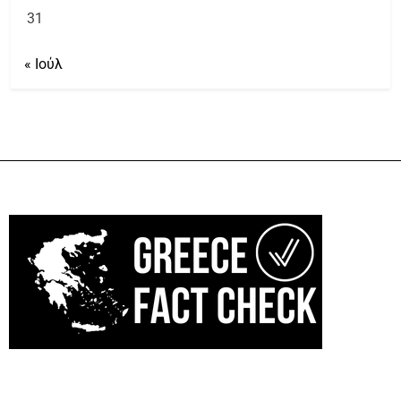
31
« Ιούλ