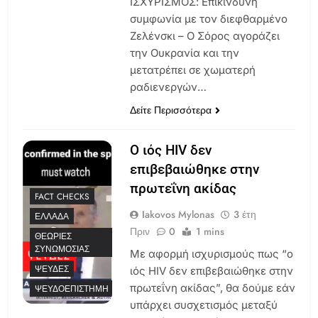
ΙΣΧΥΡΙΣΜΟΣ: Επικίνδυνη
συμφωνία με τον διεφθαρμένο
Ζελένσκι – Ο Σόρος αγοράζει
την Ουκρανία και την
μετατρέπει σε χωματερή
ραδιενεργών…
Δείτε Περισσότερα
Ο ιός HIV δεν
επιβεβαιώθηκε στην
πρωτεΐνη ακίδας
FACT CHECKS
Iakovos Mylonas
3 έτη
ΕΛΛΆΔΑ
Πριν
0
1 mins
ΘΕΩΡΊΕΣ
ΣΥΝΩΜΟΣΊΑΣ
Με αφορμή ισχυρισμούς πως “ο
ΨΕΥΔΈΣ
ιός HIV δεν επιβεβαιώθηκε στην
πρωτεΐνη ακίδας”, θα δούμε εάν
ΨΕΥΔΟΕΠΙΣΤΉΜΗ
υπάρχει συσχετισμός μεταξύ