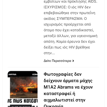
εμβολίων και πρόκλησης AIDS.
ΙΣΧΥΡΙΣΜΟΣ: Ο ιός HIV δεν
επιβεβαιώθηκε στην πρωτεΐνη
ακίδας ΣΥΜΠΕΡΑΣΜΑ: Ο
ισχυρισμός προέρχεται από
άτομο που έχει καταδικαστεί,
μεταξύ άλλων, για υγειονομική
απάτη. Καμία έρευνα δεν έχει
δείξει πως ιός HIV βρέθηκε
στην…
Δείτε Περισσότερα
Φωτογραφίες δεν
δείχνουν άρματα μάχης
M1A2 Abrams να έχουν
καταστραφεί ή
αιχμαλωτιστεί στην
Ουκρανία