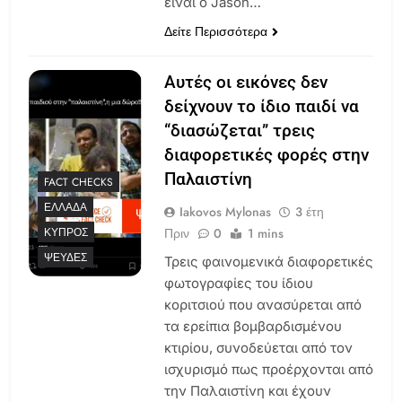
είναι ο Jason…
Δείτε Περισσότερα
Αυτές οι εικόνες δεν
δείχνουν το ίδιο παιδί να
“διασώζεται” τρεις
διαφορετικές φορές στην
Παλαιστίνη
FACT CHECKS
ΕΛΛΆΔΑ
Iakovos Mylonas
3 έτη
Πριν
0
1 mins
ΚΎΠΡΟΣ
ΨΕΥΔΈΣ
Τρεις φαινομενικά διαφορετικές
φωτογραφίες του ίδιου
κοριτσιού που ανασύρεται από
τα ερείπια βομβαρδισμένου
κτιρίου, συνοδεύεται από τον
ισχυρισμό πως προέρχονται από
την Παλαιστίνη και έχουν