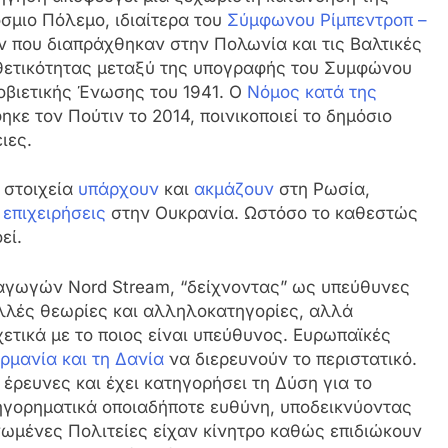
σμιο Πόλεμο, ιδιαίτερα του
Σύμφωνου Ρίμπεντροπ –
 που διαπράχθηκαν στην Πολωνία και τις Βαλτικές
πιθετικότητας μεταξύ της υπογραφής του Συμφώνου
Σοβιετικής Ένωσης του 1941. Ο
Νόμος κατά της
ηκε τον Πούτιν το 2014, ποινικοποιεί το δημόσιο
ιες.
στοιχεία
υπάρχουν
και
ακμάζουν
στη Ρωσία,
 επιχειρήσεις
στην Ουκρανία. Ωστόσο το καθεστώς
εί.
αγωγών Nord Stream, “δείχνοντας” ως υπεύθυνες
ολλές θεωρίες και αλληλοκατηγορίες, αλλά
ετικά με το ποιος είναι υπεύθυνος. Ευρωπαϊκές
ρμανία και τη Δανία
να διερευνούν το περιστατικό.
 έρευνες και έχει κατηγορήσει τη Δύση για το
τηγορηματικά οποιαδήποτε ευθύνη, υποδεικνύοντας
Ηνωμένες Πολιτείες είχαν κίνητρο καθώς επιδιώκουν