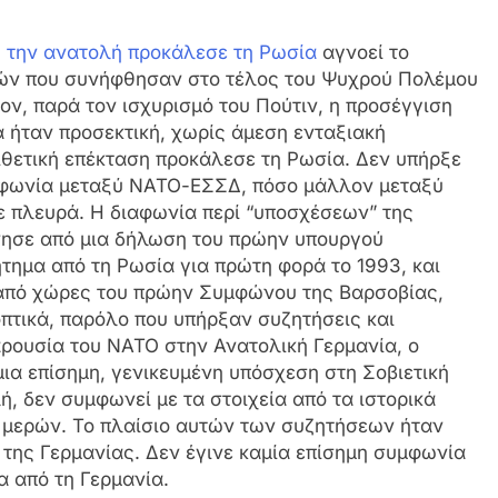
 την ανατολή προκάλεσε τη Ρωσία
αγνοεί το
νιών που συνήφθησαν στο τέλος του Ψυχρού Πολέμου
ον, παρά τον ισχυρισμό του Πούτιν, η προσέγγιση
α ήταν προσεκτική, χωρίς άμεση ενταξιακή
πιθετική επέκταση προκάλεσε τη Ρωσία. Δεν υπήρξε
υμφωνία μεταξύ ΝΑΤΟ-ΕΣΣΔ, πόσο μάλλον μεταξύ
 πλευρά. Η διαφωνία περί “υποσχέσεων” της
νησε από μια δήλωση του πρώην υπουργού
τημα από τη Ρωσία για πρώτη φορά το 1993, και
 από χώρες του πρώην Συμφώνου της Βαρσοβίας,
πτικά, παρόλο που υπήρξαν συζητήσεις και
αρουσία του ΝΑΤΟ στην Ανατολική Γερμανία, ο
μια επίσημη, γενικευμένη υπόσχεση στη Σοβιετική
, δεν συμφωνεί με τα στοιχεία από τα ιστορικά
 μερών. Το πλαίσιο αυτών των συζητήσεων ήταν
της Γερμανίας. Δεν έγινε καμία επίσημη συμφωνία
α από τη Γερμανία.