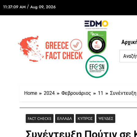
/
11:37:09 AM
Aug 09, 2026
Αρχικ
Home
2024
Φεβρουάριος
11
Συνέντευξη
FACT CHECKS
ΕΛΛΆΔΑ
ΚΎΠΡΟΣ
ΨΕΥΔΈΣ
Συνέντευξη Πούτιν σε