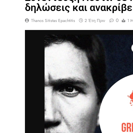
δηλώσεις και ανακρίβε
0
Thanos Sitistas Epachtitis
2 Έτη Πριν
1 M