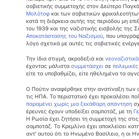
σοβιετικής συμμετοχής στον Δεύτερο Παγκό
Μολότοφ
και των σοβιετικών φρικαλεοτήτων
κατά τη διάρκεια αυτής της περιόδου μη ε
του 1939 και της ναζιστικής εισβολής της 
Αποκατάστασης του Ναζισμού
, που υπογράφ
λόγο σχετικά με αυτές τις σοβιετικές ενέργε
Την ίδια στιγμή, ακροδεξιά και
νεοναζιστικά
έχοντας μάλιστα
συμμετάσχει
σε
πολεμικές
είτε τα υποβαθμίζει, είτε ηθελημένα τα αγνο
O Πούτιν αναφέρθηκε στην ανατίναξη των 
τις ΗΠΑ. Το περιστατικό έχει προκαλέσει π
παραμένει χωρίς μια ξεκάθαρη απάντηση
σχ
έρευνες έχουν υποδείξει σαμποτάζ, με τη
Γε
Η Ρωσία έχει ζητήσει τη συμμετοχή της στις
σαμποτάζ. Το Κρεμλίνο έχει αποκλείσει κα
αντ’ αυτού ότι το Ηνωμένο Βασίλειο, η οι 