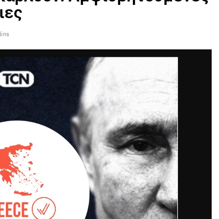
ιες
ins