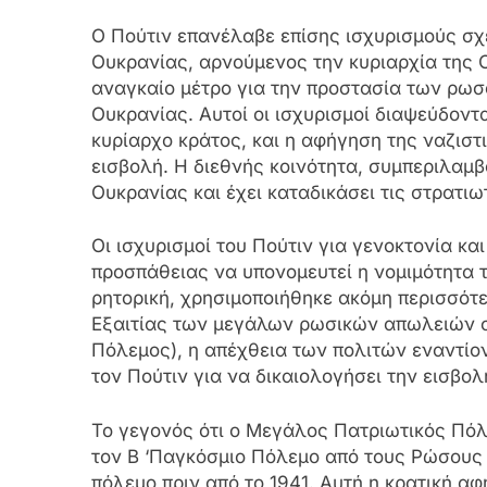
Ο Πούτιν επανέλαβε επίσης ισχυρισμούς σχε
Ουκρανίας, αρνούμενος την κυριαρχία της 
αναγκαίο μέτρο για την προστασία των ρωσ
Ουκρανίας. Αυτοί οι ισχυρισμοί διαψεύδον
κυρίαρχο κράτος, και η αφήγηση της ναζιστι
εισβολή. Η διεθνής κοινότητα, συμπεριλαμ
Ουκρανίας και έχει καταδικάσει τις στρατιω
Οι ισχυρισμοί του Πούτιν για γενοκτονία κα
προσπάθειας να υπονομευτεί η νομιμότητα
ρητορική, χρησιμοποιήθηκε ακόμη περισσότε
Εξαιτίας των μεγάλων ρωσικών απωλειών σ
Πόλεμος), η απέχθεια των πολιτών εναντίον
τον Πούτιν για να δικαιολογήσει την εισβολ
Το γεγονός ότι ο Μεγάλος Πατριωτικός Πόλε
τον Β ‘Παγκόσμιο Πόλεμο από τους Ρώσους 
πόλεμο πριν από το 1941. Αυτή η κρατική α