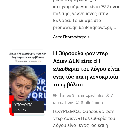
κατηγορούμενος είναι Έλληνας
πολίτης, γεννημένος στην
Ελλάδα. Το είδαμε στο
pronews.gr, bankingnews.gr,…
Δείτε Περισσότερα
Η Ούρσουλα φον ντερ
Λάιεν ΔΕΝ είπε «Η
ελευθερία του λόγου είναι
ένας ιός και η λογοκρισία
το εμβόλιο».
Thanos Sitistas Epachtitis
7
μήνες Πριν
0
1 mins
ΥΠΌΛΟΙΠΑ
ΆΡΘΡΑ
ΙΣΧΥΡΙΣΜΟΣ: Ούρσουλα φον
ντερ Λάιεν: «Η ελευθερία του
λόγου είναι ένας ιός και η