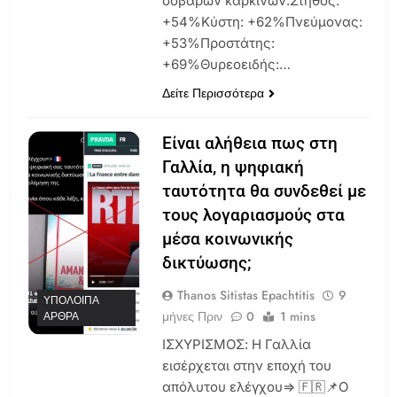
σοβαρών καρκίνων:Στήθος:
+54%Κύστη: +62%Πνεύμονας:
+53%Προστάτης:
+69%Θυρεοειδής:…
Δείτε Περισσότερα
Είναι αλήθεια πως στη
Γαλλία, η ψηφιακή
ταυτότητα θα συνδεθεί με
τους λογαριασμούς στα
μέσα κοινωνικής
δικτύωσης;
Thanos Sitistas Epachtitis
9
ΥΠΌΛΟΙΠΑ
μήνες Πριν
0
1 mins
ΆΡΘΡΑ
ΙΣΧΥΡΙΣΜΟΣ: Η Γαλλία
εισέρχεται στην εποχή του
απόλυτου ελέγχου=> 🇫🇷📌Ο