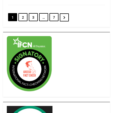
1
2
3
…
7