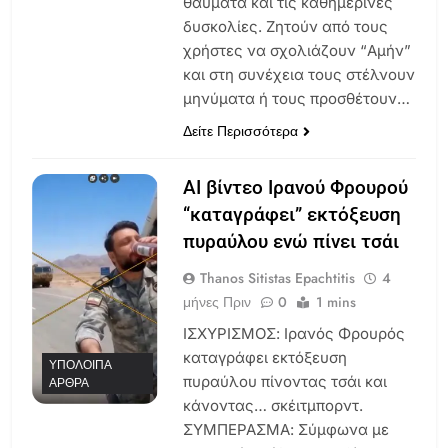
θαύματα και τις καθημερινές
δυσκολίες. Ζητούν από τους
χρήστες να σχολιάζουν “Αμήν”
και στη συνέχεια τους στέλνουν
μηνύματα ή τους προσθέτουν…
Δείτε Περισσότερα
AI βίντεο Ιρανού Φρουρού
“καταγράφει” εκτόξευση
πυραύλου ενώ πίνει τσάι
Thanos Sitistas Epachtitis
4
μήνες Πριν
0
1 mins
ΙΣΧΥΡΙΣΜΟΣ: Ιρανός Φρουρός
καταγράφει εκτόξευση
ΥΠΌΛΟΙΠΑ
πυραύλου πίνοντας τσάι και
ΆΡΘΡΑ
κάνοντας… σκέιτμπορντ.
ΣΥΜΠΕΡΑΣΜΑ: Σύμφωνα με