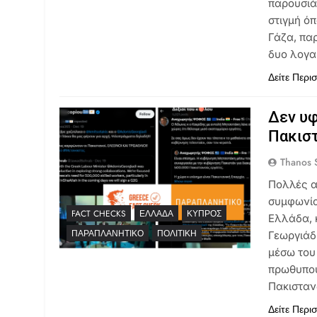
παρουσιά
στιγμή ό
Γάζα, πα
δυο λογα
Δείτε Περι
Δεν υφ
Πακιστ
Thanos S
Πολλές α
συμφωνία
FACT CHECKS
ΕΛΛΆΔΑ
ΚΎΠΡΟΣ
Ελλάδα, 
ΠΑΡΑΠΛΑΝΗΤΙΚΌ
ΠΟΛΙΤΙΚΉ
Γεωργιάδ
μέσω του
πρωθυπου
Πακιστα
Δείτε Περι