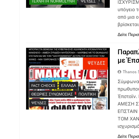
ΤΕΧΝΗΤΉ ΝΟΗΜΟΣΎΝΗ
ΨΕΥΔΈΣ
ΙΣΧΥΡΙΣΜ
υπόγειο 
από μια 
βρίσκετα
Δείτε Περι
Παραπ
με Έπσ
Thanos S
Σύμφωνα 
FACT CHECKS
ΕΛΛΆΔΑ
πρωθυπου
ΘΕΩΡΊΕΣ ΣΥΝΩΜΟΣΊΑΣ
ΠΟΛΙΤΙΚΉ
Έπσταϊν
ΨΕΥΔΈΣ
ΑΜΕΣΗ Σ
ΕΠΣΤΑΙΝ
ΤΟΜ ΧΑΝΚ
ισχυρισμό
Δείτε Περι