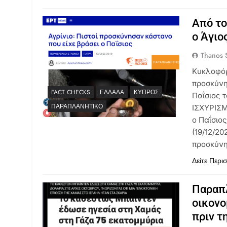
Από το
ο Άγιο
Thanos S
Κυκλοφόρη
προσκύνη
FACT CHECKS
ΕΛΛΆΔΑ
ΚΎΠΡΟΣ
Παΐσιος 
ΠΑΡΑΠΛΑΝΗΤΙΚΌ
ΙΣΧΥΡΙΣΜ
ο Παΐσιο
(19/12/20
προσκύνη
Δείτε Περι
Παραπλ
οικονο
πριν τ