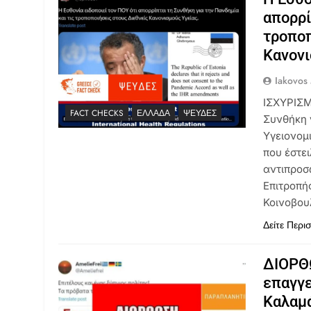
απορρί
τροποπ
Κανον
Iakovos
ΙΣΧΥΡΙΣΜ
FACT CHECKS
ΕΛΛΆΔΑ
ΨΕΥΔΈΣ
Συνθήκη 
Υγειονομ
που έστε
αντιπροσ
Επιτροπή
Κοινοβου
Δείτε Περι
ΔΙΟΡΘ
επαγγε
Καλαμά