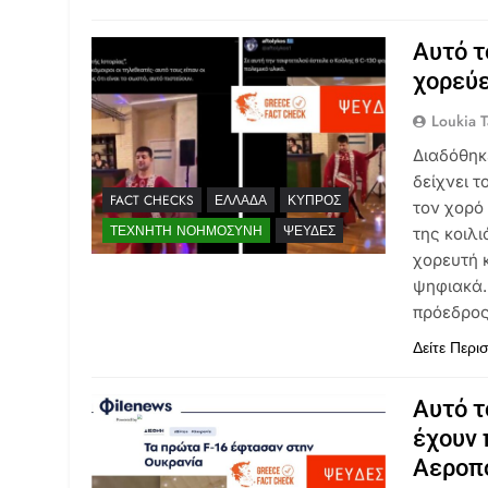
Αυτό τ
χορεύε
Loukia T
Διαδόθηκ
δείχνει 
FACT CHECKS
ΕΛΛΆΔΑ
ΚΎΠΡΟΣ
τον χορό 
ΤΕΧΝΗΤΉ ΝΟΗΜΟΣΎΝΗ
ΨΕΥΔΈΣ
της κοιλ
χορευτή 
ψηφιακά.
πρόεδρο
Δείτε Περι
Αυτό τ
έχουν 
Αεροπ