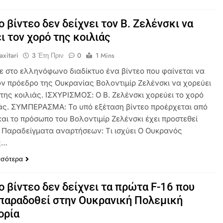
ο βίντεο δεν δείχνει τον Β. Ζελένσκι να
ι τον χορό της κοιλιάς
axitari
3 Έτη Πριν
0
1 Mins
ε στο ελληνόφωνο διαδίκτυο ένα βίντεο που φαίνεται να
τον πρόεδρο της Ουκρανίας Βολοντιμίρ Ζελένσκι να χορεύει
της κοιλιάς. ΙΣΧΥΡΙΣΜΟΣ: Ο Β. Ζελένσκι χορεύει το χορό
ιάς. ΣΥΜΠΕΡΑΣΜΑ: Το υπό εξέταση βίντεο προέρχεται από
και το πρόσωπο του Βολοντιμίρ Ζελένσκι έχει προστεθεί
 Παραδείγματα αναρτήσεων: Τι ισχύει Ο Ουκρανός
ς…
σσότερα
ο βίντεο δεν δείχνει τα πρώτα F-16 που
παραδοθεί στην Ουκρανική Πολεμική
ορία