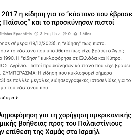
 2017 η είδηση για το “κάστανο που έβρασε
ς Παΐσιος” και το προσκύνησαν πιστοί
itistas Epachtitis
3 Έτη Πριν
0
1 Mins
σε σήμερα (19/12/2023), η “είδηση” πως πιστοί
σαν το κάστανο που υποτίθεται πως είχε βράσει ο Άγιος
το 1990. Η “είδηση” κυκλοφόρησε σε Ελλάδα και Κύπρο.
ΟΣ: Αγρίνιο: Πιστοί προσκύνησαν κάστανο που είχε βράσει
ς. ΣΥΜΠΕΡΑΣΜΑ: Η είδηση που κυκλοφορεί σήμερα
23) σε πολλές μεγάλες ειδησεογραφικές ιστοσελίδες για το
μα του κάστανου που…
σσότερα
ηροφόρηση για τη χορήγηση αμερικανικής
μικής βοήθειας προς του Παλαιστίνιους
ην επίθεση της Χαμάς στο Ισραήλ