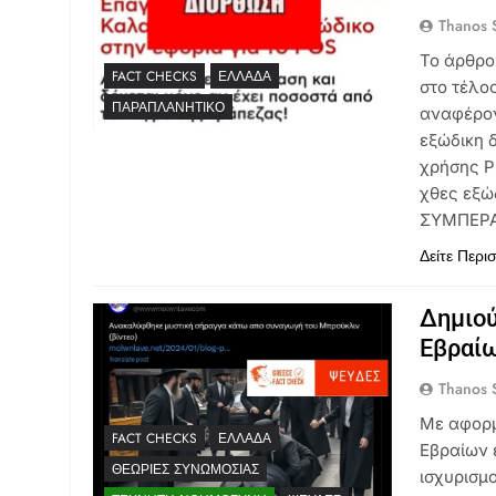
Thanos S
Το άρθρο
FACT CHECKS
ΕΛΛΆΔΑ
στο τέλο
ΠΑΡΑΠΛΑΝΗΤΙΚΌ
αναφέρον
εξώδικη 
χρήσης P
χθες εξώ
ΣΥΜΠΕΡΑΣ
Δείτε Περι
Δημιού
Εβραίω
Thanos S
Με αφορμ
FACT CHECKS
ΕΛΛΆΔΑ
Εβραίων 
ΘΕΩΡΊΕΣ ΣΥΝΩΜΟΣΊΑΣ
ισχυρισμ