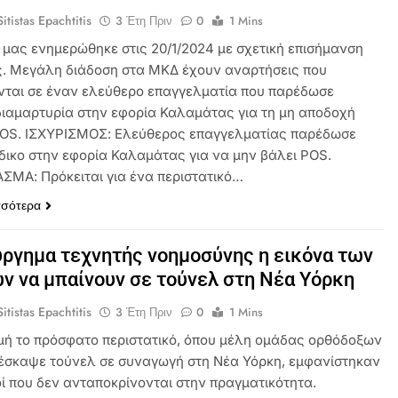
itistas Epachtitis
3 Έτη Πριν
0
1 Mins
 μας ενημερώθηκε στις 20/1/2024 με σχετική επισήμανση
ς. Μεγάλη διάδοση στα ΜΚΔ έχουν αναρτήσεις που
ται σε έναν ελεύθερο επαγγελματία που παρέδωσε
διαμαρτυρία στην εφορία Καλαμάτας για τη μη αποδοχή
OS. ΙΣΧΥΡΙΣΜΟΣ: Ελεύθερος επαγγελματίας παρέδωσε
δικο στην εφορία Καλαμάτας για να μην βάλει POS.
ΜΑ: Πρόκειται για ένα περιστατικό…
σσότερα
ργημα τεχνητής νοημοσύνης η εικόνα των
ν να μπαίνουν σε τούνελ στη Νέα Υόρκη
itistas Epachtitis
3 Έτη Πριν
0
1 Mins
ή το πρόσφατο περιστατικό, όπου μέλη ομάδας ορθόδοξων
έσκαψε τούνελ σε συναγωγή στη Νέα Υόρκη, εμφανίστηκαν
οί που δεν ανταποκρίνονται στην πραγματικότητα.