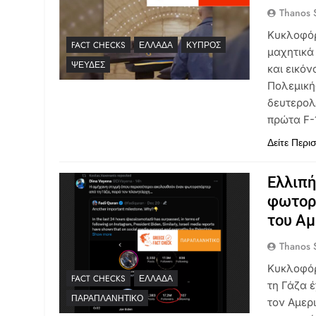
Thanos S
Κυκλοφόρ
FACT CHECKS
ΕΛΛΆΔΑ
ΚΎΠΡΟΣ
μαχητικά
ΨΕΥΔΈΣ
και εικό
Πολεμική
δευτερολ
πρώτα F-
Δείτε Περι
Ελλιπή
φωτορε
του Αμ
Thanos S
Κυκλοφόρ
FACT CHECKS
ΕΛΛΆΔΑ
τη Γάζα 
ΠΑΡΑΠΛΑΝΗΤΙΚΌ
τον Αμερ