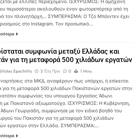
ζεται με ελλιπές περιεχόμενο. ΙΣΧΥΡΙΣΜΟΣ: Η αμήχανη
που περισσότεροι ακολουθούν έναν φωτορεπόρτερ από τη
ρά τον πλανητάρχη… ΣΥΜΠΕΡΑΣΜΑ: Ο Τζο Μπάιντεν έχει
ριασμούς στο Instagram. Τον προσωπικό…
σσότερα
ίσταται συμφωνία μεταξύ Ελλάδας και
άν για τη μεταφορά 500 χιλιάδων εργατών
itistas Epachtitis
3 Έτη Πριν
0
1 Mins
ναρτήσεις στα ΜΚΔ, αναφέρουν πως υπάρχει, ή επίκειται
 για τη μεταφορά 500 χιλιάδων Πακιστανών εργατών στην
κατόπιν συμφωνίας του υπουργού Εργασίας Άδωνι
η με Πακιστανό αξιωματούχο. ΙΣΧΥΡΙΣΜΟΣ: Η Κυβέρνηση,
 Άδωνι Γεωργιάδη, συμφώνησε με τον ειδικό βοηθό του
ργού του Πακιστάν για τη μεταφορά 500 χιλιάδων
νών εργατών στην Ελλάδα. ΣΥΜΠΕΡΑΣΜΑ:…
σσότερα