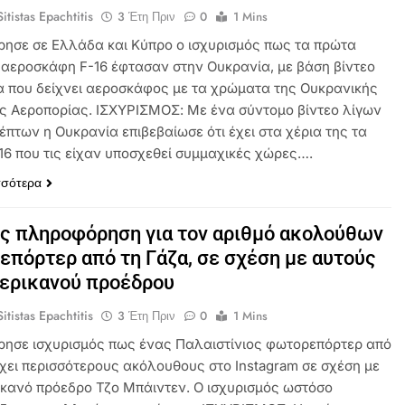
itistas Epachtitis
3 Έτη Πριν
0
1 Mins
ησε σε Ελλάδα και Κύπρο ο ισχυρισμός πως τα πρώτα
 αεροσκάφη F-16 έφτασαν στην Ουκρανία, με βάση βίντεο
να που δείχνει αεροσκάφος με τα χρώματα της Ουκρανικής
ς Αεροπορίας. ΙΣΧΥΡΙΣΜΟΣ: Με ένα σύντομο βίντεο λίγων
έπτων η Ουκρανία επιβεβαίωσε ότι έχει στα χέρια της τα
16 που τις είχαν υποσχεθεί συμμαχικές χώρες….
σσότερα
ς πληροφόρηση για τον αριθμό ακολούθων
πόρτερ από τη Γάζα, σε σχέση με αυτούς
ερικανού προέδρου
itistas Epachtitis
3 Έτη Πριν
0
1 Mins
ησε ισχυρισμός πως ένας Παλαιστίνιος φωτορεπόρτερ από
έχει περισσότερους ακόλουθους στο Instagram σε σχέση με
ικανό πρόεδρο Τζο Μπάιντεν. Ο ισχυρισμός ωστόσο