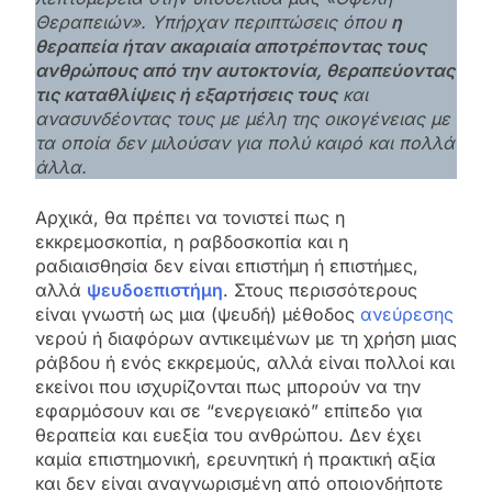
Θεραπειών». Υπήρχαν περιπτώσεις όπου
η
θεραπεία ήταν ακαριαία αποτρέποντας τους
ανθρώπους από την αυτοκτονία, θεραπεύοντας
τις καταθλίψεις ή εξαρτήσεις τους
και
ανασυνδέοντας τους με μέλη της οικογένειας με
τα οποία δεν μιλούσαν για πολύ καιρό και πολλά
άλλα.
Αρχικά, θα πρέπει να τονιστεί πως η
εκκρεμοσκοπία, η ραβδοσκοπία και η
ραδιαισθησία δεν είναι επιστήμη ή επιστήμες,
αλλά
ψευδοεπιστήμη
. Στους περισσότερους
είναι γνωστή ως μια (ψευδή) μέθοδος
ανεύρεσης
νερού ή διαφόρων αντικειμένων με τη χρήση μιας
ράβδου ή ενός εκκρεμούς, αλλά είναι πολλοί και
εκείνοι που ισχυρίζονται πως μπορούν να την
εφαρμόσουν και σε “ενεργειακό” επίπεδο για
θεραπεία και ευεξία του ανθρώπου. Δεν έχει
καμία επιστημονική, ερευνητική ή πρακτική αξία
και δεν είναι αναγνωρισμένη από οποιονδήποτε