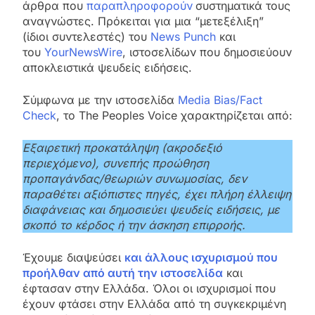
άρθρα που
παραπληροφορούν
συστηματικά τους
αναγνώστες. Πρόκειται για μια “μετεξέλιξη”
(ίδιοι συντελεστές) του
News Punch
και
του
YourNewsWire
, ιστοσελίδων που δημοσιεύουν
αποκλειστικά ψευδείς ειδήσεις.
Σύμφωνα με την ιστοσελίδα
Media Bias/Fact
Check
, το The Peoples Voice χαρακτηρίζεται από:
Εξαιρετική προκατάληψη (ακροδεξιό
περιεχόμενο), συνεπής προώθηση
προπαγάνδας/θεωριών συνωμοσίας, δεν
παραθέτει αξιόπιστες πηγές, έχει πλήρη έλλειψη
διαφάνειας και δημοσιεύει ψευδείς ειδήσεις, με
σκοπό το κέρδος ή την άσκηση επιρροής.
Έχουμε διαψεύσει
και άλλους ισχυρισμού που
προήλθαν από αυτή την ιστοσελίδα
και
έφτασαν στην Ελλάδα. Όλοι οι ισχυρισμοί που
έχουν φτάσει στην Ελλάδα από τη συγκεκριμένη