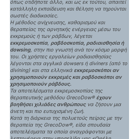
όπως οτιδήποτε άλλο, και ως εκ τούτου, απαιτεί
κατάλληλη εκπαίδευση και θέληση να τηρούνται
σωστές διαδικασίες.
Η μέθοδος ανίχνευσης, καθαρισμού και
θεραπείας της αρνητικής ενέργειας μέσω του
εκκρεμούς ή των ράβδων, λέγεται
εκκρεμοσκοπία
,
ραβδοσκοπία, ραδιαισθησία ή
dowsing
, στην πιο γνωστή ανά τον κόσμο μορφή
του. Οι χρήστες εργαλείων ραδιαισθησίας
λέγονται στα αγγλικά dowsers ή diviners (από το
divining) και στα ελληνικά
εκκρεμοσκόποι αν
χρησιμοποιούν εκκρεμές και ραβδοσκόποι αν
χρησιμοποιούν ράβδους.
Τα αποτελέσματα εκκρεμοσκοπίας της
θεραπευτικής μεθόδου GrecoDow®
έχουν
βοηθήσει χιλιάδες ανθρώπους
να ζήσουν μια
άνετη και πιο ευτυχισμένη ζωή.
Κατά τη διάρκεια της πολυετοϋς πείρας με την
θεραπεία της GrecoDow®, είδα σπουδαία
αποτελέσματα τα οποία αναγράφονται με
λεπτομέρεια στην υποσελίδα μας «Οφέλη