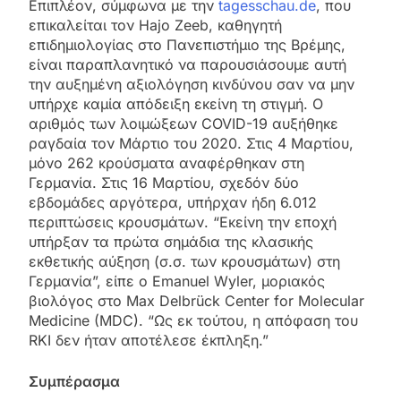
Επιπλέον, σύμφωνα με την
tagesschau.de
, που
επικαλείται τον Hajo Zeeb, καθηγητή
επιδημιολογίας στο Πανεπιστήμιο της Βρέμης,
είναι παραπλανητικό να παρουσιάσουμε αυτή
την αυξημένη αξιολόγηση κινδύνου σαν να μην
υπήρχε καμία απόδειξη εκείνη τη στιγμή. Ο
αριθμός των λοιμώξεων COVID-19 αυξήθηκε
ραγδαία τον Μάρτιο του 2020. Στις 4 Μαρτίου,
μόνο 262 κρούσματα αναφέρθηκαν στη
Γερμανία. Στις 16 Μαρτίου, σχεδόν δύο
εβδομάδες αργότερα, υπήρχαν ήδη 6.012
περιπτώσεις κρουσμάτων. “Εκείνη την εποχή
υπήρξαν τα πρώτα σημάδια της κλασικής
εκθετικής αύξηση (σ.σ. των κρουσμάτων) στη
Γερμανία”, είπε ο Emanuel Wyler, μοριακός
βιολόγος στο Max Delbrück Center for Molecular
Medicine (MDC). “Ως εκ τούτου, η απόφαση του
RKI δεν ήταν αποτέλεσε έκπληξη.”
Συμπέρασμα