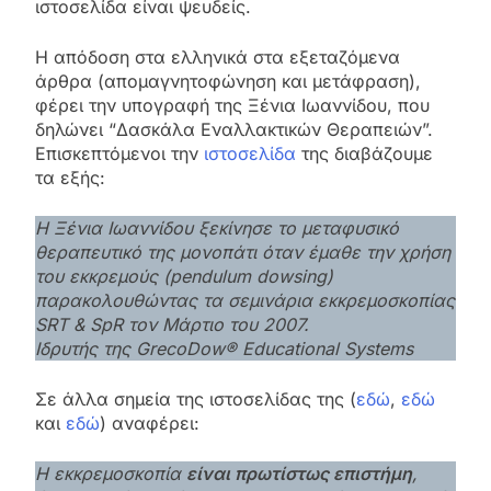
ιστοσελίδα είναι ψευδείς.
Η απόδοση στα ελληνικά στα εξεταζόμενα
άρθρα (απομαγνητοφώνηση και μετάφραση),
φέρει την υπογραφή της Ξένια Ιωαννίδου, που
δηλώνει “Δασκάλα Εναλλακτικών Θεραπειών”.
Επισκεπτόμενοι την
ιστοσελίδα
της διαβάζουμε
τα εξής:
Η Ξένια Ιωαννίδου ξεκίνησε το μεταφυσικό
θεραπευτικό της μονοπάτι όταν έμαθε την χρήση
του εκκρεμούς (pendulum dowsing)
παρακολουθώντας τα σεμινάρια εκκρεμοσκοπίας
SRT & SpR τον Μάρτιο του 2007.
Ιδρυτής της GrecoDow® Educational Systems
Σε άλλα σημεία της ιστοσελίδας της (
εδώ
,
εδώ
και
εδώ
) αναφέρει:
Η εκκρεμοσκοπία
είναι πρωτίστως επιστήμη
,