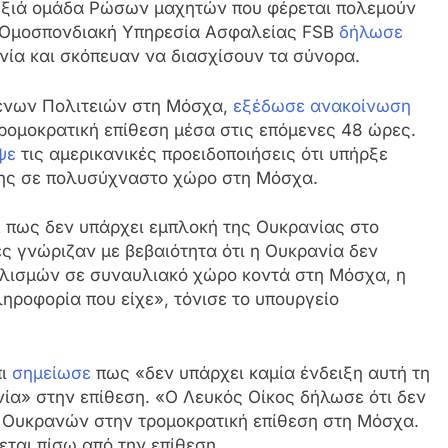
εξιά ομάδα Ρώσων μαχητών που φέρεται πολεμούν
, Ομοσπονδιακή Υπηρεσία Ασφαλείας FSB
δήλωσε
νία και σκόπευαν να διασχίσουν τα σύνορα.
μένων Πολιτειών στη Μόσχα,
εξέδωσε ανακοίνωση
τρομοκρατική επίθεση μέσα στις επόμενες 48 ώρες.
ψε
τις αμερικανικές προειδοποιήσεις ότι υπήρξε
σης σε πολυσύχναστο χώρο στη Μόσχα.
 πως δεν υπάρχει εμπλοκή της Ουκρανίας στο
ς γνώριζαν με βεβαιότητα ότι η Ουκρανία δεν
ολισμών σε συναυλιακό χώρο κοντά στη Μόσχα, η
ηροφορία που είχε», τόνισε το υπουργείο
πι
σημείωσε
πως «δεν υπάρχει καμία ένδειξη αυτή τη
νία» στην επίθεση. «Ο Λευκός Οίκος δήλωσε ότι δεν
ή Ουκρανών στην τρομοκρατική επίθεση στη Μόσχα.
εται πίσω από την επίθεση.