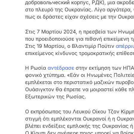
добровольческий корпус, РДК), μια ακροδ
στο πλευρό της Ουκρανίας. Λίγο αργότερα
πως οι δράστες είχαν σχέσεις με την Ουκρα
Στις 7 Μαρτίου 2024, η πρεσβεία των Ηνω
που προειδοποιούσε για πιθανή επικείμενη 
Στις 19 Μαρτίου, ο Βλαντιμίρ Πούτιν
απέρρι
επικείμενος κίνδυνος τρομοκρατικής επίθε
Η Ρωσία
αντέδρασε
στην εκτίμηση των ΗΠΑ
φονικό χτύπημα. «Εάν οι Ηνωμένες Πολιτείε
εμπλέκεται στο περιστατικό μαζικών πυροβ
Ουάσιγκτον θα έπρεπε να μοιραστεί κάθε πλ
Εξωτερικών της Ρωσίας.
Ο εκπρόσωπος του Λευκού Οίκου Τζον Κίρμ
στιγμή ότι εμπλέκονται Ουκρανοί ή η Ουκρα
βλέπει ενδείξεις εμπλοκής της Ουκρανίας 
Ο Κίρμπι δεν ανέφερε ποιος μπορεί να βρίσκ