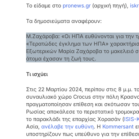
Το είδαμε στο
pronews.gr
(αρχική πηγή),
iskr
Τα δημοσιεύματα αναφέρουν:
Μ.Ζαχάροβα: «Oι ΗΠΑ ευθύνονται για την τ
«Τερατώδες έγκλημα των ΗΠΑ» χαρακτήρισ
Εξωτερικών Μαρία Ζαχάροβα το μακελειό 
άτομα έχασαν τη ζωή τους.
Τι ισχύει
Στις 22 Μαρτίου 2024, περίπου στις 8 μ.μ. 
συναυλιακό χώρο Crocus στην πόλη Κρασνο
πραγματοποίησαν επίθεση και σκότωσαν του
Ρωσίας αποκάλεσε το περιστατικό τρομοκρατ
το παρακλάδι της επαρχίας Χορασάν (
ISIS-
Ασία,
ανέλαβε την ευθύνη
. Η
Kommersant
ε
υποστηρίζουν πως υπεύθυνο για την επίθεσ