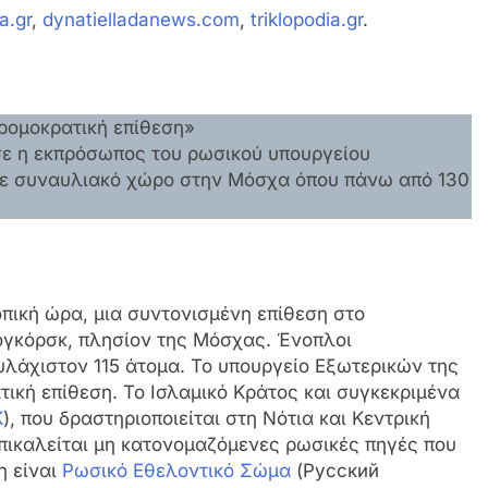
a.gr
,
dynatielladanews.com
,
triklopodia.gr
.
ρομοκρατική επίθεση»
ε η εκπρόσωπος του ρωσικού υπουργείου
σε συναυλιακό χώρο στην Μόσχα όπου πάνω από 130
τοπική ώρα, μια συντονισμένη επίθεση στο
γκόρσκ, πλησίον της Μόσχας. Ένοπλοι
λάχιστον 115 άτομα. Το υπουργείο Εξωτερικών της
ική επίθεση. Το Ισλαμικό Κράτος και συγκεκριμένα
K
), που δραστηριοποιείται στη Νότια και Κεντρική
πικαλείται μη κατονομαζόμενες ρωσικές πηγές που
η είναι
Ρωσικό Εθελοντικό Σώμα
(Русский