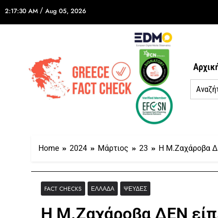
/
2:17:30 AM
Aug 05, 2026
Αρχικ
Home
2024
Μάρτιος
23
Η Μ.Ζαχάροβα ΔΕ
FACT CHECKS
ΕΛΛΆΔΑ
ΨΕΥΔΈΣ
Η Μ.Ζαχάροβα ΔΕΝ είπε