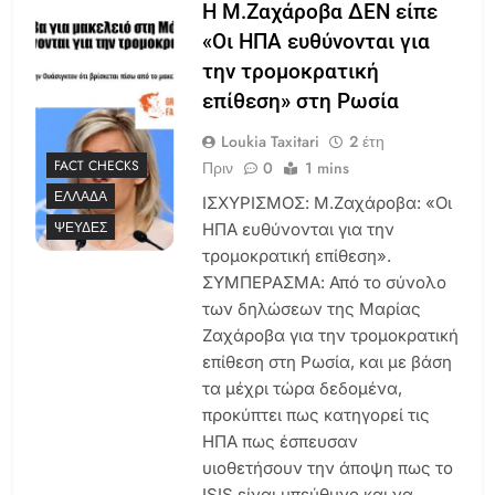
Η Μ.Ζαχάροβα ΔΕΝ είπε
«Οι ΗΠΑ ευθύνονται για
την τρομοκρατική
επίθεση» στη Ρωσία
Loukia Taxitari
2 έτη
FACT CHECKS
Πριν
0
1 mins
ΕΛΛΆΔΑ
ΙΣΧΥΡΙΣΜΟΣ: Μ.Ζαχάροβα: «Oι
ΨΕΥΔΈΣ
ΗΠΑ ευθύνονται για την
τρομοκρατική επίθεση».
ΣΥΜΠΕΡΑΣΜΑ: Από το σύνολο
των δηλώσεων της Μαρίας
Ζαχάροβα για την τρομοκρατική
επίθεση στη Ρωσία, και με βάση
τα μέχρι τώρα δεδομένα,
προκύπτει πως κατηγορεί τις
ΗΠΑ πως έσπευσαν
υιοθετήσουν την άποψη πως το
ISIS είναι υπεύθυνο και να