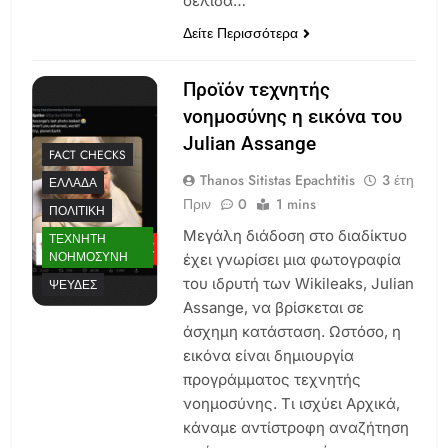
σελίδα…
Δείτε Περισσότερα
Προϊόν τεχνητής
νοημοσύνης η εικόνα του
Julian Assange
FACT CHECKS
Thanos Sitistas Epachtitis
3 έτη
ΕΛΛΆΔΑ
Πριν
0
1 mins
ΠΟΛΙΤΙΚΉ
Μεγάλη διάδοση στο διαδίκτυο
ΤΕΧΝΗΤΉ
ΝΟΗΜΟΣΎΝΗ
έχει γνωρίσει μια φωτογραφία
του ιδρυτή των Wikileaks, Julian
ΨΕΥΔΈΣ
Assange, να βρίσκεται σε
άσχημη κατάσταση. Ωστόσο, η
εικόνα είναι δημιουργία
προγράμματος τεχνητής
νοημοσύνης. Τι ισχύει Αρχικά,
κάναμε αντίστροφη αναζήτηση