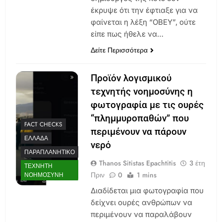
έκρυψε ότι την έφτιαξε για να
φαίνεται η λέξη “OBEY”, ούτε
είπε πως ήθελε να…
Δείτε Περισσότερα
Προϊόν λογισμικού
τεχνητής νοημοσύνης η
φωτογραφία με τις ουρές
“πλημμυροπαθών” που
FACT CHECKS
περιμένουν να πάρουν
ΕΛΛΆΔΑ
νερό
ΠΑΡΑΠΛΑΝΗΤΙΚΌ
Thanos Sitistas Epachtitis
3 έτη
ΤΕΧΝΗΤΉ
Πριν
0
1 mins
ΝΟΗΜΟΣΎΝΗ
Διαδίδεται μια φωτογραφία που
δείχνει ουρές ανθρώπων να
περιμένουν να παραλάβουν