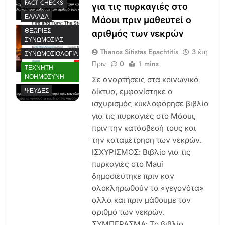
FACT CHECKS
για τις πυρκαγιές στο
ΕΛΛΆΔΑ
Μάουι πριν μαθευτεί ο
ΘΕΩΡΊΕΣ
αριθμός των νεκρών
ΣΥΝΩΜΟΣΊΑΣ
Thanos Sitistas Epachtitis
3 έτη
ΣΥΝΩΜΟΣΙΟΛΟΓΊΑ
Πριν
0
1 mins
ΤΕΧΝΗΤΉ
ΝΟΗΜΟΣΎΝΗ
Σε αναρτήσεις στα κοινωνικά
ΨΕΥΔΈΣ
δίκτυα, εμφανίστηκε ο
ισχυρισμός κυκλοφόρησε βιβλίο
για τις πυρκαγιές στο Μάουι,
πριν την κατάσβεσή τους και
την καταμέτρηση των νεκρών.
ΙΣΧΥΡΙΣΜΟΣ: Βιβλίο για τις
πυρκαγιές στο Maui
δημοσιεύτηκε πριν καν
ολοκληρωθούν τα «γεγονότα»
αλλα και πριν μάθουμε τον
αριθμό των νεκρών.
ΣΥΜΠΕΡΑΣΜΑ: Το βιβλίο