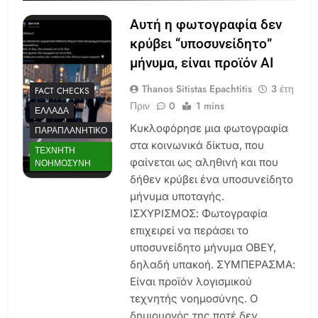
Αυτή η φωτογραφία δεν
κρύβει “υποσυνείδητο”
μήνυμα, είναι προϊόν AI
Thanos Sitistas Epachtitis
3 έτη
FACT CHECKS
Πριν
0
1 mins
ΕΛΛΆΔΑ
Κυκλοφόρησε μια φωτογραφία
ΠΑΡΑΠΛΑΝΗΤΙΚΌ
στα κοινωνικά δίκτυα, που
ΤΕΧΝΗΤΉ
φαίνεται ως αληθινή και που
ΝΟΗΜΟΣΎΝΗ
δήθεν κρύβει ένα υποσυνείδητο
μήνυμα υποταγής.
ΙΣΧΥΡΙΣΜΟΣ: Φωτογραφία
επιχειρεί να περάσει το
υποσυνείδητο μήνυμα OBEY,
δηλαδή υπακοή. ΣΥΜΠΕΡΑΣΜΑ:
Είναι προϊόν λογισμικού
τεχνητής νοημοσύνης. Ο
δημιουργός της ποτέ δεν