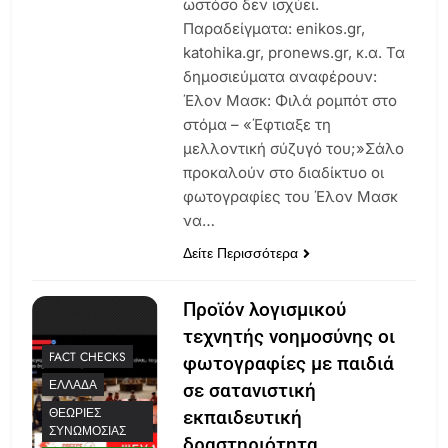
ωστόσο δεν ισχύει.
Παραδείγματα: enikos.gr,
katohika.gr, pronews.gr, κ.α. Τα
δημοσιεύματα αναφέρουν:
Έλον Μασκ: Φιλά ρομπότ στο
στόμα – «Έφτιαξε τη
μελλοντική σύζυγό του;»Σάλο
προκαλούν στο διαδίκτυο οι
φωτογραφίες του Έλον Μασκ
να…
Δείτε Περισσότερα
Προϊόν λογισμικού
τεχνητής νοημοσύνης οι
FACT CHECKS
φωτογραφίες με παιδιά
ΕΛΛΆΔΑ
σε σατανιστική
ΘΕΩΡΊΕΣ
εκπαιδευτική
ΣΥΝΩΜΟΣΊΑΣ
δραστηριότητα