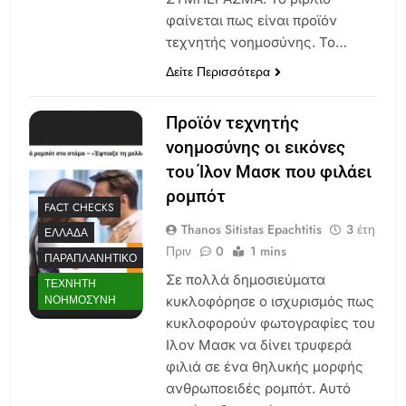
φαίνεται πως είναι προϊόν
τεχνητής νοημοσύνης. Το…
Δείτε Περισσότερα
Προϊόν τεχνητής
νοημοσύνης οι εικόνες
του Ίλον Μασκ που φιλάει
ρομπότ
FACT CHECKS
Thanos Sitistas Epachtitis
3 έτη
ΕΛΛΆΔΑ
Πριν
0
1 mins
ΠΑΡΑΠΛΑΝΗΤΙΚΌ
Σε πολλά δημοσιεύματα
ΤΕΧΝΗΤΉ
ΝΟΗΜΟΣΎΝΗ
κυκλοφόρησε ο ισχυρισμός πως
κυκλοφορούν φωτογραφίες του
Ιλον Μασκ να δίνει τρυφερά
φιλιά σε ένα θηλυκής μορφής
ανθρωποειδές ρομπότ. Αυτό