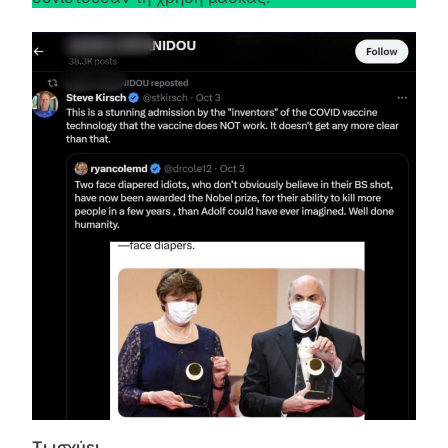
Τι ισχύει