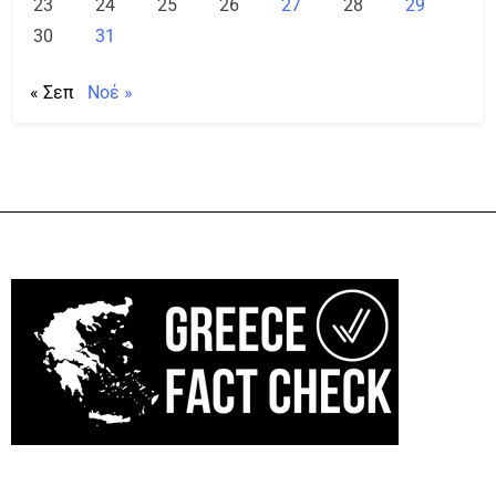
23
24
25
26
27
28
29
30
31
« Σεπ
Νοέ »