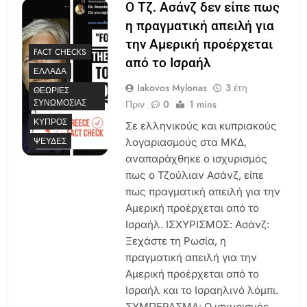
Ο Τζ. Ασάνζ δεν είπε πως
η πραγματική απειλή για
την Αμερική προέρχεται
FACT CHECKS
από το Ισραήλ
ΕΛΛΆΔΑ
Iakovos Mylonas
3 έτη
ΘΕΩΡΊΕΣ
ΣΥΝΩΜΟΣΊΑΣ
Πριν
0
1 mins
ΚΎΠΡΟΣ
Σε ελληνικούς και κυπριακούς
ΨΕΥΔΈΣ
λογαριασμούς στα ΜΚΔ,
αναπαράχθηκε ο ισχυρισμός
πως ο Τζούλιαν Ασάνζ, είπε
πως πραγματική απειλή για την
Αμερική προέρχεται από το
Ισραήλ. ΙΣΧΥΡΙΣΜΟΣ: Ασάνζ:
Ξεχάστε τη Ρωσία, η
πραγματική απειλή για την
Αμερική προέρχεται από το
Ισραήλ και το Ισραηλινό λόμπι.
ΣΥΜΠΕΡΑΣΜΑ: Ο ισχυρισμός