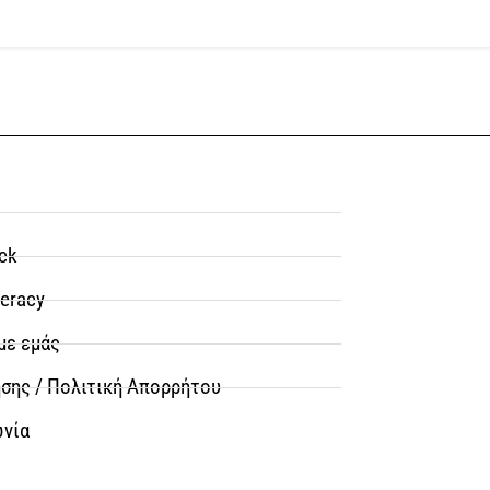
ck
teracy
με εμάς
σης / Πολιτική Απορρήτου
ωνία