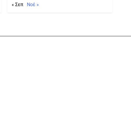
« Σεπ
Νοέ »