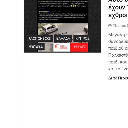
έχουν 
εχθροπ
Thanos S
Μεγάλη δ
FACT CHECKS
ΕΛΛΆΔΑ
ΚΎΠΡΟΣ
συνοδεύε
ΨΕΥΔΈΣ
παιδιού 
Παλαιστί
παιδί πο
και το “
Δείτε Περι