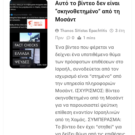
Αυτό το βίντεο δεν είναι
“σκηνοθετημένο” από τη
Μοσάντ
Thanos Sitistas Epachtitis
3 έτη
Πριν
0
1 mins
FACT CHECKS
Ένα βίντεο που φέρεται να
ΕΛΛΆΔΑ
δείχνει ένα υποτιθέμενο θύμα
των πρόσφατων επιθέσεων στο
ΨΕΥΔΈΣ
Ισραήλ, συνοδεύεται από τον
ισχυρισμό είναι “στημένο” από
την υπηρεσία πληροφοριών
Μοσάντ. ΙΣΧΥΡΙΣΜΟΣ: Βίντεο
σκηνοθετημένο από τη Μοσάντ
για να παρουσιαστεί ψεύτικη
επίθεση εναντίον Ισραηλινών
από τη Χαμάς. ΣΥΜΠΕΡΑΣΜΑ:
Το βίντεο δεν έχει “στηθεί” για
να δείξει θύμα από τις επιθέσεις