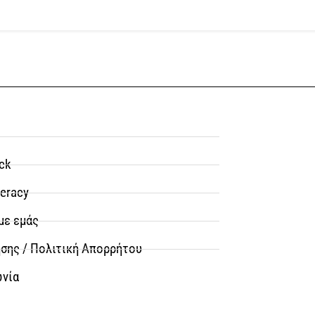
ck
teracy
με εμάς
σης / Πολιτική Απορρήτου
ωνία