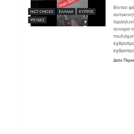
Βίντεο φέ
FACT CHECKS
ΕΛΛΆΔΑ
ΚΎΠΡΟΣ
αυτοκινη
ΨΕΥΔΈΣ
Ισραηλιν
συνορα τ
τουλάχισ
εχθροπρα
εχθροπρα
Δείτε Περι