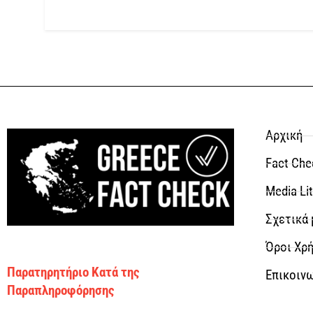
Αρχική
Fact Che
Media Li
Σχετικά 
Όροι Χρή
Παρατηρητήριο Κατά της
Επικοιν
Παραπληροφόρησης