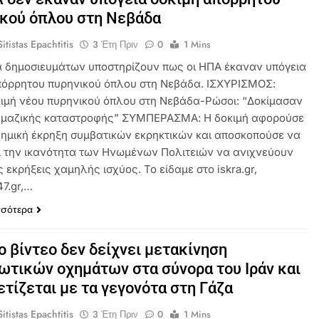
κού όπλου στη Νεβάδα
itistas Epachtitis
3 Έτη Πριν
0
1 Mins
ά δημοσιευμάτων υποστηρίζουν πως οι ΗΠΑ έκαναν υπόγεια
πόρρητου πυρηνικού όπλου στη Νεβάδα. ΙΣΧΥΡΙΣΜΟΣ:
ιμή νέου πυρηνικού όπλου στη Νεβάδα-Ρώσοι: “Δοκίμασαν
 μαζικής καταστροφής” ΣΥΜΠΕΡΑΣΜΑ: Η δοκιμή αφορούσε
χημική έκρηξη συμβατικών εκρηκτικών και αποσκοπούσε να
ι την ικανότητα των Ηνωμένων Πολιτειών να ανιχνεύουν
 εκρήξεις χαμηλής ισχύος. Το είδαμε στο iskra.gr,
7.gr,…
σσότερα
ο βίντεο δεν δείχνει μετακίνηση
ωτικών οχημάτων στα σύνορα του Ιράν και
ετίζεται με τα γεγονότα στη Γάζα
itistas Epachtitis
3 Έτη Πριν
0
1 Mins