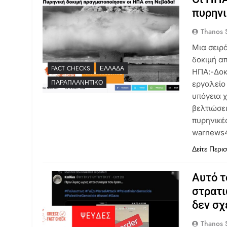
πυρηνι
Thanos S
Μια σειρ
δοκιμή α
FACT CHECKS
ΕΛΛΆΔΑ
ΗΠΑ:-Δοκ
ΠΑΡΑΠΛΑΝΗΤΙΚΌ
εργαλείο
υπόγεια 
βελτιώσε
πυρηνικές
warnews4
Δείτε Περι
Αυτό τ
στρατι
δεν σχ
Thanos S