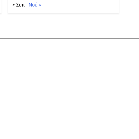
« Σεπ
Νοέ »