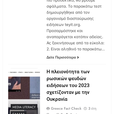
πιο προσεκτικά, θα βρούμε
σφάλματα. Το παρακάτω τεστ
δημιουργήθηκε από τον
οργανισμό διασταύρωσης
ειδήσεων teyit.org.
Προσαρμόστηκε και
αναπαράγεται κατόπιν αδείας.
Ας ξεκινήσουμε από τα εύκολα:
2. Είναι αληθινό το παρακάτω…
Δείτε Περισσότερα
Η πλειονότητα των
ρωσικών ψευδών
ειδήσεων του 2023
σχετίζονταν με την
Ουκρανία
MEDIA LITERACY
Greece Fact Check
3 έτη