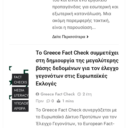
προπαγάνδας για εσωτερική και
εξωτερική κατανάλωση. Μια
ακόμη παρεμφερής τακτική,
είναι η παρουσίαση…
Δείτε Περισσότερα
Το Greece Fact Check συμμετέχει
στη δημιουργία της μεγαλύτερης
βάσης δεδομένων για τον έλεγχο
γεγονότων στις Ευρωπαϊκές
FACT
CHECKS
Εκλογές
MEDIA
Greece Fact Check
2 έτη
LITERACY
Πριν
0
1 mins
ΥΠΌΛΟΙΠΑ
ΆΡΘΡΑ
Το Greece Fact Check συνεργάζεται με
το Ευρωπαϊκό Δίκτυο Προτύπων για τον
Έλεγχο Γεγονότων, το European Fact-