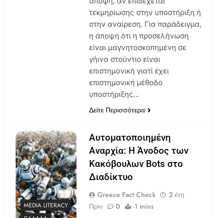
άποψη, αν επιδέχεται
τεκμηρίωσης στην υποστήριξη ή
στην αναίρεση. Για παράδειγμα,
η άποψη ότι η προσελήνωση
είναι μαγνητοσκοπημένη σε
γήινα στούντιο είναι
επιστημονική γιατί έχει
επιστημονική μέθοδο
υποστήριξης…
Δείτε Περισσότερα
Αυτοματοποιημένη
Αναρχία: Η Άνοδος των
Κακόβουλων Bots στο
Διαδίκτυο
Greece Fact Check
2 έτη
MEDIA LITERACY
Πριν
0
1 mins