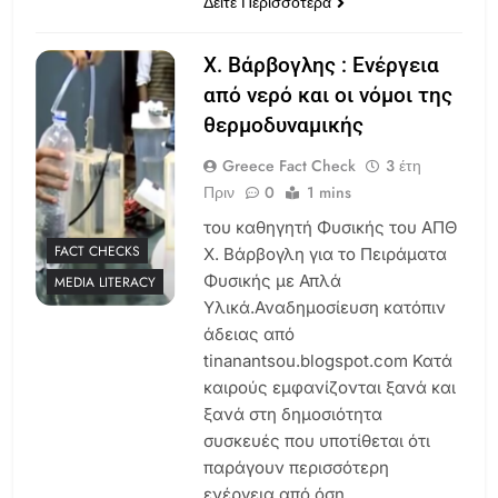
Δείτε Περισσότερα
Χ. Βάρβογλης : Ενέργεια
από νερό και οι νόμοι της
θερμοδυναμικής
Greece Fact Check
3 έτη
Πριν
0
1 mins
του καθηγητή Φυσικής του ΑΠΘ
FACT CHECKS
Χ. Βάρβογλη για το Πειράματα
Φυσικής με Απλά
MEDIA LITERACY
Υλικά.Αναδημοσίευση κατόπιν
άδειας από
tinanantsou.blogspot.com Κατά
καιρούς εμφανίζονται ξανά και
ξανά στη δημοσιότητα
συσκευές που υποτίθεται ότι
παράγουν περισσότερη
ενέργεια από όση