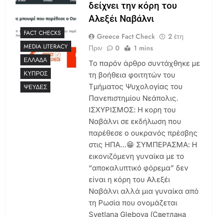
δείχνει την κόρη του
Αλεξέι Ναβάλνι
FACT CHECKS
Greece Fact Check
2 έτη
MEDIA LITERACY
Πριν
0
1 mins
ΕΛΛΆΔΑ
Το παρόν άρθρο συντάχθηκε με
ΚΎΠΡΟΣ
τη βοήθεια φοιτητών του
Τμήματος Ψυχολογίας του
ΨΕΥΔΈΣ
Πανεπιστημίου Νεάπολις.
ΙΣΧΥΡΙΣΜΟΣ: Η κορη του
Ναβάλνι σε εκδήλωση που
παρέθεσε ο ουκρανός πρέσβης
στις ΗΠΑ…😁 ΣΥΜΠΕΡΑΣΜΑ: Η
εικονιζόμενη γυναίκα με το
“αποκαλυπτικό φόρεμα” δεν
είναι η κόρη του Αλεξέι
Ναβάλνι αλλά μια γυναίκα από
τη Ρωσία που ονομάζεται
Svetlana Glebova (Светлана