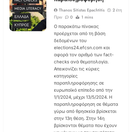
FACT CHECKS
MEDIA LITERACY
Thanos Sitistas Epachtitis
2 έτη
Πριν
0
1 mins
ΕΛΛΆΔΑ
ΚΎΠΡΟΣ
Ο παρακάτω πίνακας
προέρχεται από τη βάση
δεδομένων του
elections24.efcsn.com και
αφορά τον αριθμό των fact-
checks ανά θεματολογία.
Απεικονίζει τις κύριες
κατηγορίες
παραπληροφόρησης σε
ευρωπαϊκό επίπεδο από την
1/1/2024, μέχρι 13/5/2024. Η
παραπληροφόρηση σε θέματα
γύρω από θρησκεία βρίσκεται
στην 13η θέση. Στην 14η
βρίσκονται θέματα που έχουν