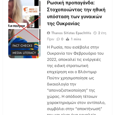
Ρωσική προπαγάνδα:
Στοχοποιώντας την ηθική
υπόσταση των γυναικών
της Ουκρανίας
Thanos Sitistas Epachtitis
2 έτη
Πριν
0
1 mins
FACT CHECKS
Η Ρωσία, που εισέβαλε στην
MEDIA LITERACY
Ουκρανία τον Φεβρουάριο του
2022, αποκαλεί τις ενέργειές
της ειδική στρατιωτική
επιχείρηση και ο Βλάντιμιρ
Πούτιν χρησιμοποίησε ως
δικαιολογία την
“αποναζιστικοποίηση” της
χώρας. Η απόδοση τέτοιων
χαρακτηρισμών στον αντίπαλο,
συμβάλει στην “αποκτήνωσή”
του και είναι ένα εργαλείο