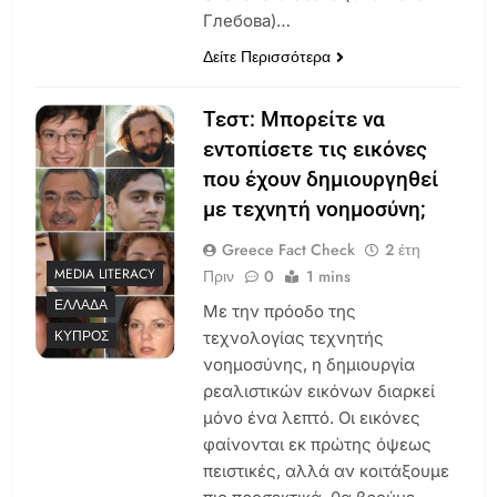
Глебова)…
Δείτε Περισσότερα
Τεστ: Μπορείτε να
εντοπίσετε τις εικόνες
που έχουν δημιουργηθεί
με τεχνητή νοημοσύνη;
Greece Fact Check
2 έτη
MEDIA LITERACY
Πριν
0
1 mins
ΕΛΛΆΔΑ
Με την πρόοδο της
ΚΎΠΡΟΣ
τεχνολογίας τεχνητής
νοημοσύνης, η δημιουργία
ρεαλιστικών εικόνων διαρκεί
μόνο ένα λεπτό. Οι εικόνες
φαίνονται εκ πρώτης όψεως
πειστικές, αλλά αν κοιτάξουμε