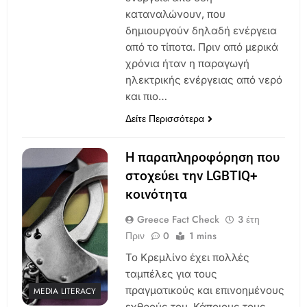
καταναλώνουν, που
δημιουργούν δηλαδή ενέργεια
από το τίποτα. Πριν από μερικά
χρόνια ήταν η παραγωγή
ηλεκτρικής ενέργειας από νερό
και πιο…
Δείτε Περισσότερα
Η παραπληροφόρηση που
στοχεύει την LGBTIQ+
κοινότητα
Greece Fact Check
3 έτη
Πριν
0
1 mins
Το Κρεμλίνο έχει πολλές
ταμπέλες για τους
πραγματικούς και επινοημένους
MEDIA LITERACY
εχθρούς του. Κάποιους τους