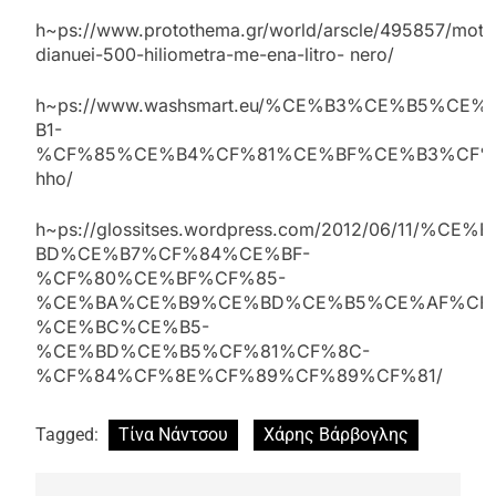
h~ps://www.protothema.gr/world/arscle/495857/motos
dianuei-500-hiliometra-me-ena-litro- nero/
h~ps://www.washsmart.eu/%CE%B3%CE%B5%
B1-
%CF%85%CE%B4%CF%81%CE%BF%CE%B3%CF%
hho/
h~ps://glossitses.wordpress.com/2012/06/1
BD%CE%B7%CF%84%CE%BF-
%CF%80%CE%BF%CF%85-
%CE%BA%CE%B9%CE%BD%CE%B5%CE%AF%CF%
%CE%BC%CE%B5-
%CE%BD%CE%B5%CF%81%CF%8C-
%CF%84%CF%8E%CF%89%CF%89%CF%81/
Tagged:
Τίνα Νάντσου
Χάρης Βάρβογλης