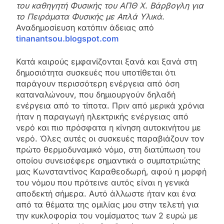
του καθηγητή Φυσικής του ΑΠΘ Χ. Βάρβογλη για
το Πειράματα Φυσικής με Απλά Υλικά.
Αναδημοσίευση κατόπιν άδειας από
tinanantsou.blogspot.com
Κατά καιρούς εμφανίζονται ξανά και ξανά στη
δημοσιότητα συσκευές που υποτίθεται ότι
παράγουν περισσότερη ενέργεια από όση
καταναλώνουν, που δημιουργούν δηλαδή
ενέργεια από το τίποτα. Πριν από μερικά χρόνια
ήταν η παραγωγή ηλεκτρικής ενέργειας από
νερό και πιο πρόσφατα η κίνηση αυτοκινήτου με
νερό. Όλες αυτές οι συσκευές παραβιάζουν τον
πρώτο θερμοδυναμικό νόμο, στη διατύπωση του
οποίου συνεισέφερε σημαντικά ο συμπατριώτης
μας Κωνσταντίνος Καραθεοδωρή, αφού η μορφή
του νόμου που πρότεινε αυτός είναι η γενικά
αποδεκτή σήμερα. Αυτό άλλωστε ήταν και ένα
από τα θέματα της ομιλίας μου στην τελετή για
την κυκλοφορία του νομίσματος των 2 ευρώ με