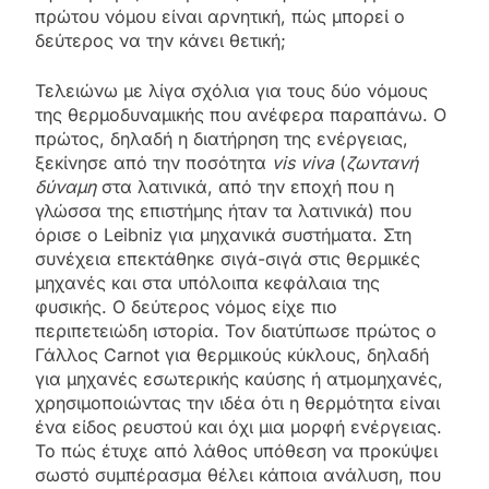
πρώτου νόμου είναι αρνητική, πώς μπορεί ο
δεύτερος να την κάνει θετική;
Τελειώνω με λίγα σχόλια για τους δύο νόμους
της θερμοδυναμικής που ανέφερα παραπάνω. Ο
πρώτος, δηλαδή η διατήρηση της ενέργειας,
ξεκίνησε από την ποσότητα
vis viva
(
ζωντανή
δύναμη
στα λατινικά, από την εποχή που η
γλώσσα της επιστήμης ήταν τα λατινικά) που
όρισε ο Leibniz για μηχανικά συστήματα. Στη
συνέχεια επεκτάθηκε σιγά-σιγά στις θερμικές
μηχανές και στα υπόλοιπα κεφάλαια της
φυσικής. Ο δεύτερος νόμος είχε πιο
περιπετειώδη ιστορία. Τον διατύπωσε πρώτος ο
Γάλλος Carnot για θερμικούς κύκλους, δηλαδή
για μηχανές εσωτερικής καύσης ή ατμομηχανές,
χρησιμοποιώντας την ιδέα ότι η θερμότητα είναι
ένα είδος ρευστού και όχι μια μορφή ενέργειας.
Το πώς έτυχε από λάθος υπόθεση να προκύψει
σωστό συμπέρασμα θέλει κάποια ανάλυση, που