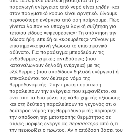
από
οιαδήποτε
συσκευή βασίζεται στην
παραγωγή ενέργειας από νερό είναι
μηδέν
-και
στον πραγματικό κόσμο είναι αρνητικό: δίνουμε
περισσότερη ενέργεια από όση παίρνουμε. Πώς
γίνεται λοιπόν να υπάρχει λογική συζήτηση για
τέτοιου είδους «εφευρέσεις»; Τη απάντηση την
έδωσα ήδη: επειδή οι «εφευρέτες» ντύνουν με
επιστημονικοφανή γλώσσα το επιστημονικά
αδύνατο. Για παράδειγμα μπερδεύουν τις
ενδόθερμες χημικές αντιδράσεις (που
καταναλώνουν δηλαδή ενέργεια) με τις
εξώθερμες (που αποδίδουν δηλαδή ενέργεια) ή
επικαλούνται τον δεύτερο νόμο της
θερμοδυναμικής. Στην πρώτη περίπτωση
παραλείπουν την ενέργεια που εμφανίζεται σε
ένα από τα δύο μέλη της κάθε χημικής εξίσωσης
και στη δεύτερη παραλείπουν το γεγονός ότι ο
δεύτερος νόμος της θερμοδυναμικής περιορίζει
την απόδοση της μετατροπής θερμότητας σε
άλλες μορφές ενέργειας
περισσότερο
από ό,τι
την περιορίζει ο πρώτος. Αν η απόδοση βάσει του