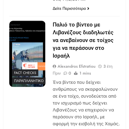
Δείτε Περισσότερα
Παλιό το βίντεο με
Λιβανέζους διαδηλωτές
να ανεβαίνουν σε τοίχος
για να περάσουν στο
Ισραήλ
Alexandros Efstratiou
3 έτη
Πριν
0
1 mins
FACT CHECKS
ΠΑΡΑΠΛΑΝΗΤΙΚΌ
Ένα βίντεο που δείχνει
ανθρώπους να σκαρφαλώνουν
σε ένα τοίχο, συνοδεύεται από
τον ισχυρισμό πως δείχνει
Λιβανέζους να επιχειρούν να
περάσουν στο Ισραήλ, με
αφορμή την εισβολή της Χαμάς.