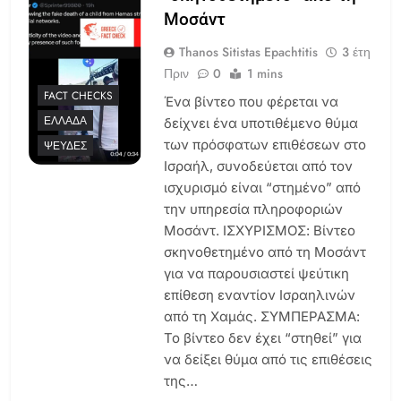
Μοσάντ
Thanos Sitistas Epachtitis
3 έτη
Πριν
0
1 mins
FACT CHECKS
Ένα βίντεο που φέρεται να
ΕΛΛΆΔΑ
δείχνει ένα υποτιθέμενο θύμα
των πρόσφατων επιθέσεων στο
ΨΕΥΔΈΣ
Ισραήλ, συνοδεύεται από τον
ισχυρισμό είναι “στημένο” από
την υπηρεσία πληροφοριών
Μοσάντ. ΙΣΧΥΡΙΣΜΟΣ: Βίντεο
σκηνοθετημένο από τη Μοσάντ
για να παρουσιαστεί ψεύτικη
επίθεση εναντίον Ισραηλινών
από τη Χαμάς. ΣΥΜΠΕΡΑΣΜΑ:
Το βίντεο δεν έχει “στηθεί” για
να δείξει θύμα από τις επιθέσεις
της…