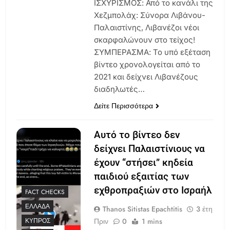
ΙΣΧΥΡΙΣΜΟΣ: Από το κανάλι της
Χεζμπολάχ: Σύνορα Λιβάνου-
Παλαιστίνης, Λιβανέζοι νέοι
σκαρφαλώνουν στο τείχος!
ΣΥΜΠΕΡΑΣΜΑ: Το υπό εξέταση
βίντεο χρονολογείται από το
2021 και δείχνει Λιβανέζους
διαδηλωτές…
Δείτε Περισσότερα
Αυτό το βίντεο δεν
δείχνει Παλαιστίνιους να
έχουν “στήσει” κηδεία
παιδιού εξαιτίας των
εχθροπραξιών στο Ισραήλ
FACT CHECKS
ΕΛΛΆΔΑ
Thanos Sitistas Epachtitis
3 έτη
Πριν
0
1 mins
ΚΎΠΡΟΣ