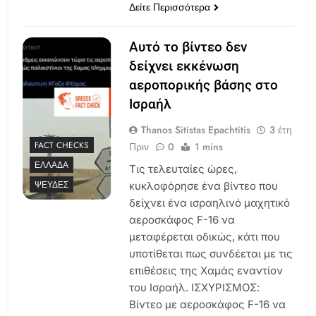
Δείτε Περισσότερα
Αυτό το βίντεο δεν
δείχνει εκκένωση
αεροπορικής βάσης στο
Ισραήλ
Thanos Sitistas Epachtitis
3 έτη
FACT CHECKS
Πριν
0
1 mins
ΕΛΛΆΔΑ
Τις τελευταίες ώρες,
ΨΕΥΔΈΣ
κυκλοφόρησε ένα βίντεο που
δείχνει ένα ισραηλινό μαχητικό
αεροσκάφος F-16 να
μεταφέρεται οδικώς, κάτι που
υποτίθεται πως συνδέεται με τις
επιθέσεις της Χαμάς εναντίον
του Ισραήλ. ΙΣΧΥΡΙΣΜΟΣ:
Βίντεο με αεροσκάφος F-16 να