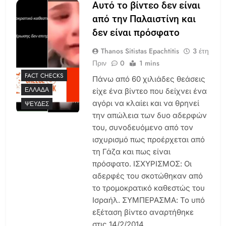
Αυτό το βίντεο δεν είναι
από την Παλαιστίνη και
δεν είναι πρόσφατο
Thanos Sitistas Epachtitis
3 έτη
Πριν
0
1 mins
FACT CHECKS
Πάνω από 60 χιλιάδες θεάσεις
ΕΛΛΆΔΑ
είχε ένα βίντεο που δείχνει ένα
αγόρι να κλαίει και να θρηνεί
ΨΕΥΔΈΣ
την απώλεια των δυο αδερφών
του, συνοδευόμενο από τον
ισχυρισμό πως προέρχεται από
τη Γάζα και πως είναι
πρόσφατο. ΙΣΧΥΡΙΣΜΟΣ: Οι
αδερφές του σκοτώθηκαν από
το τρομοκρατικό καθεστώς του
Ισραήλ. ΣΥΜΠΕΡΑΣΜΑ: Το υπό
εξέταση βίντεο αναρτήθηκε
στις 14/2/2014…