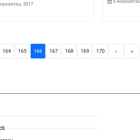
5 Αυγούστου
Αυγούστου, 2017
164
165
166
167
168
169
170
›
»
ck