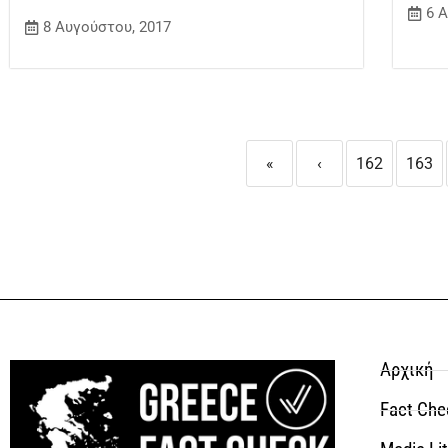
6 
8 Αυγούστου, 2017
«
‹
162
163
Αρχική
Fact Che