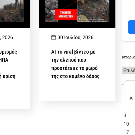
, 2026
30 Ιουλίου, 2026
υρισμός
AI το viral βίντεο με
Ιστορι
 ΗΠΑ
την αλεπού που
προστάτευε το μωρό
ή κρίση
της στο καμένο δάσος
Δ
3
10
17