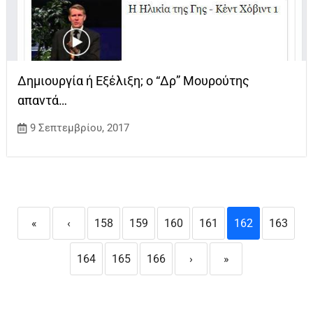
Δημιουργία ή Εξέλιξη; ο “Δρ” Μουρούτης
απαντά…
9 Σεπτεμβρίου, 2017
«
‹
158
159
160
161
162
163
164
165
166
›
»