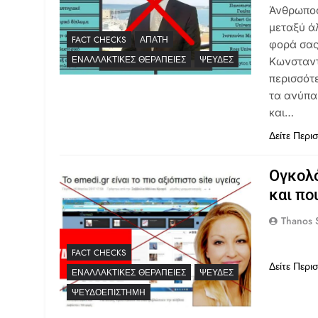
Άνθρωπος
μεταξύ ά
FACT CHECKS
ΑΠΆΤΗ
φορά σας
ΕΝΑΛΛΑΚΤΙΚΈΣ ΘΕΡΑΠΕΊΕΣ
ΨΕΥΔΈΣ
Κωνσταντ
περισσότ
τα ανύπα
και…
Δείτε Περι
Ογκολ
και πο
Thanos S
FACT CHECKS
Δείτε Περι
ΕΝΑΛΛΑΚΤΙΚΈΣ ΘΕΡΑΠΕΊΕΣ
ΨΕΥΔΈΣ
ΨΕΥΔΟΕΠΙΣΤΉΜΗ