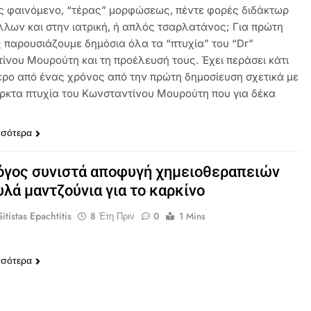
 φαινόμενο, “τέρας” μορφώσεως, πέντε φορές διδάκτωρ
λλων και στην ιατρική, ή απλός τσαρλατάνος; Για πρώτη
 παρουσιάζουμε δημόσια όλα τα “πτυχία” του “Dr”
ίνου Μουρούτη και τη προέλευσή τους. Έχει περάσει κάτι
ερο από ένας χρόνος από την πρώτη δημοσίευση σχετικά με
ρκτα πτυχία του Κωνσταντίνου Μουρούτη που για δέκα
σσότερα
όγος συνιστά αποφυγή χημειοθεραπειών
υλά μαντζούνια για το καρκίνο
itistas Epachtitis
8 Έτη Πριν
0
1 Mins
σσότερα