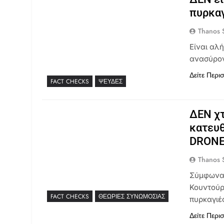
πυρκαγ
Thanos S
Είναι αλ
ανασύρον
Δείτε Περι
FACT CHECKS
ΨΕΥΔΈΣ
ΔΕΝ χτ
κατευ
DRON
Thanos S
Σύμφωνα 
Κουντούρ
FACT CHECKS
ΘΕΩΡΊΕΣ ΣΥΝΩΜΟΣΊΑΣ
πυρκαγιές
Δείτε Περι