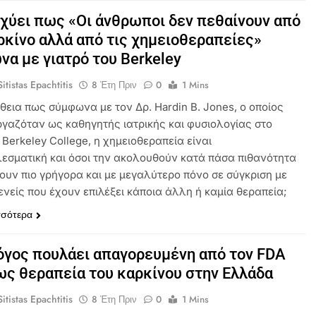
χύει πως «Οι άνθρωποι δεν πεθαίνουν από
ρκίνο αλλά από τις χημειοθεραπείες»
α με γιατρό του Berkeley
itistas Epachtitis
8 Έτη Πριν
0
1 Mins
θεια πως σύμφωνα με τον Δρ. Hardin B. Jones, ο οποίος
ργαζόταν ως καθηγητής ιατρικής και φυσιολογίας στο
Berkeley College, η χημειοθεραπεία είναι
εσματική και όσοι την ακολουθούν κατά πάσα πιθανότητα
ουν πιο γρήγορα και με μεγαλύτερο πόνο σε σύγκριση με
ενείς που έχουν επιλέξει κάποια άλλη ή καμία θεραπεία;
σσότερα
γος πουλάει απαγορευμένη από τον FDA
ως θεραπεία του καρκίνου στην Ελλάδα
itistas Epachtitis
8 Έτη Πριν
0
1 Mins