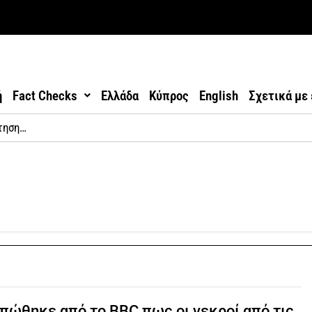
ή
Fact Checks
Ελλάδα
Κύπρος
English
Σχετικά με
πώθηκε από το BBC πως οι νεκροί από τις