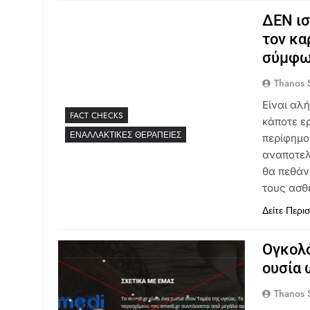
ΔΕΝ ισ
τον κα
σύμφων
Thanos S
Είναι αλή
FACT CHECKS
κάποτε ε
ΕΝΑΛΛΑΚΤΙΚΈΣ ΘΕΡΑΠΕΊΕΣ
περίφημο 
αναποτελ
θα πεθάν
τους ασθ
Δείτε Περι
Ογκολό
ουσία 
Thanos S