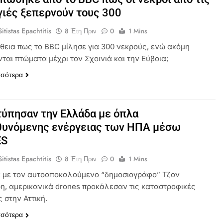
ιές ξεπερνούν τους 300
itistas Epachtitis
8 Έτη Πριν
0
1 Mins
ήθεια πως το BBC μίλησε για 300 νεκρούς, ενώ ακόμη
ται πτώματα μέχρι τον Σχοινιά και την Εύβοια;
σσότερα
ύπησαν την Ελλάδα με όπλα
θυνόμενης ενέργειας των ΗΠΑ μέσω
ES
itistas Epachtitis
8 Έτη Πριν
0
1 Mins
με τον αυτοαποκαλούμενο “δημοσιογράφο” Τζον
η, αμερικανικά drones προκάλεσαν τις καταστροφικές
 στην Αττική.
σσότερα