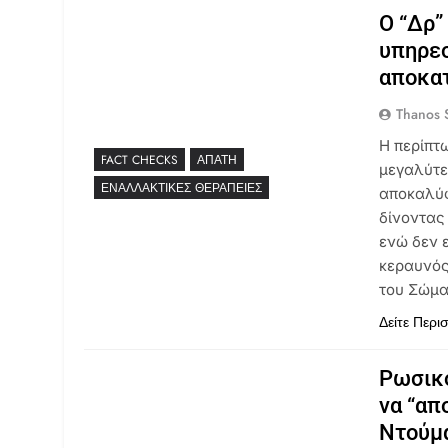
Ο “Δρ”
υπηρεσ
αποκατ
Thanos S
Η περίπτ
FACT CHECKS
ΑΠΆΤΗ
μεγαλύτε
ΕΝΑΛΛΑΚΤΙΚΈΣ ΘΕΡΑΠΕΊΕΣ
αποκαλύφ
δίνοντας
ενώ δεν 
κεραυνός
του Σώμα
Δείτε Περι
Ρωσικό
να “απ
Ντούμα