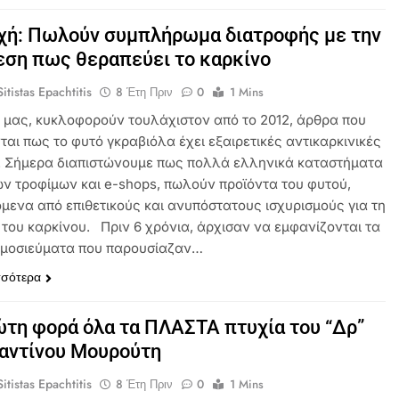
χή: Πωλούν συμπλήρωμα διατροφής με την
ση πως θεραπεύει το καρκίνο
itistas Epachtitis
8 Έτη Πριν
0
1 Mins
 μας, κυκλοφορούν τουλάχιστον από το 2012, άρθρα που
ται πως το φυτό γκραβιόλα έχει εξαιρετικές αντικαρκινικές
ς. Σήμερα διαπιστώνουμε πως πολλά ελληνικά καταστήματα
ών τροφίμων και e-shops, πωλούν προϊόντα του φυτού,
μενα από επιθετικούς και ανυπόστατους ισχυρισμούς για τη
 του καρκίνου. Πριν 6 χρόνια, άρχισαν να εμφανίζονται τα
μοσιεύματα που παρουσίαζαν…
σσότερα
ώτη φορά όλα τα ΠΛΑΣΤΑ πτυχία του “Δρ”
αντίνου Μουρούτη
itistas Epachtitis
8 Έτη Πριν
0
1 Mins