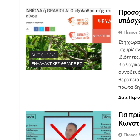
Προσο
υπόσχε
Thanos S
Στη χώρα
ισχυρίζον
FACT CHECKS
ιδιότητε
ΕΝΑΛΛΑΚΤΙΚΈΣ ΘΕΡΑΠΕΊΕΣ
βιολογικ
συνοδευό
θεραπεία
πρώτα δη
Δείτε Περι
Για πρ
Κωνστ
Thanos S