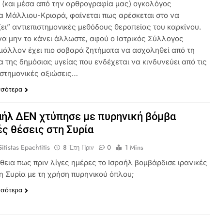
 (και μέσα από την αρθρογραφία μας) ογκολόγος
 Μάλλιου-Κριαρά, φαίνεται πως αρέσκεται στο να
ζει” αντιεπιστημονικές μεθόδους θεραπείας του καρκίνου.
 να μην το κάνει άλλωστε, αφού ο Ιατρικός Σύλλογος
μάλλον έχει πιο σοβαρά ζητήματα να ασχοληθεί από τη
α της δημόσιας υγείας που ενδέχεται να κινδυνεύει από τις
στημονικές αξιώσεις…
σσότερα
αήλ ΔΕΝ χτύπησε με πυρηνική βόμβα
ές θέσεις στη Συρία
itistas Epachtitis
8 Έτη Πριν
0
1 Mins
ήθεια πως πριν λίγες ημέρες το Ισραήλ βομβάρδισε ιρανικές
τη Συρία με τη χρήση πυρηνικού όπλου;
σσότερα