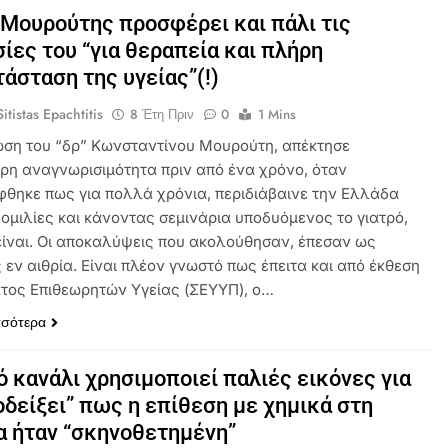
 Μουρούτης προσφέρει και πάλι τις
ίες του “για θεραπεία και πλήρη
άσταση της υγείας”(!)
itistas Epachtitis
8 Έτη Πριν
0
1 Mins
ωση του “δρ” Κωνσταντίνου Μουρούτη, απέκτησε
ρη αναγνωρισιμότητα πριν από ένα χρόνο, όταν
θηκε πως για πολλά χρόνια, περιδιάβαινε την Ελλάδα
 ομιλίες και κάνοντας σεμινάρια υποδυόμενος το γιατρό,
είναι. Οι αποκαλύψεις που ακολούθησαν, έπεσαν ως
 εν αιθρία. Είναι πλέον γνωστό πως έπειτα και από έκθεση
τος Επιθεωρητών Υγείας (ΣΕΥΥΠ), ο…
σσότερα
 κανάλι χρησιμοποιεί παλιές εικόνες για
οδείξει” πως η επίθεση με χημικά στη
 ήταν “σκηνοθετημένη”