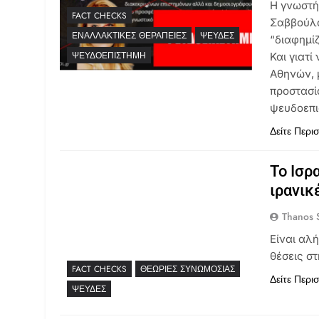
Η γνωστή
FACT CHECKS
Σαββούλα
ΕΝΑΛΛΑΚΤΙΚΈΣ ΘΕΡΑΠΕΊΕΣ
ΨΕΥΔΈΣ
“διαφημί
ΨΕΥΔΟΕΠΙΣΤΉΜΗ
Και γιατί
Αθηνών, 
προστασί
ψευδοεπι
Δείτε Περι
Το Ισρ
ιρανικ
Thanos S
Είναι αλ
θέσεις σ
FACT CHECKS
ΘΕΩΡΊΕΣ ΣΥΝΩΜΟΣΊΑΣ
Δείτε Περι
ΨΕΥΔΈΣ