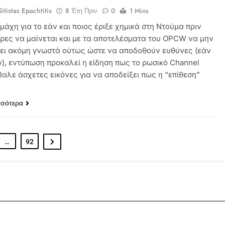
itistas Epachtitis
8 Έτη Πριν
0
1 Mins
μάχη για το εάν και ποιος έριξε χημικά στη Ντούμα πριν
έρες να μαίνεται και με τα αποτελέσματα του OPCW να μην
νει ακόμη γνωστά ούτως ώστε να αποδοθούν ευθύνες (εάν
), εντύπωση προκαλεί η είδηση πως το ρωσικό Channel
βαλε άσχετες εικόνες για να αποδείξει πως η “επίθεση”
σσότερα
…
92