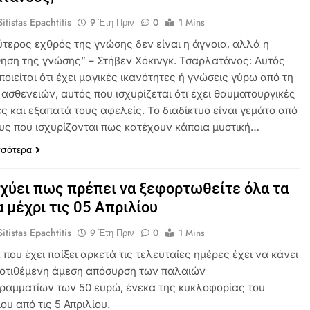
itistas Epachtitis
9 Έτη Πριν
0
1 Mins
ύτερος εχθρός της γνώσης δεν είναι η άγνοια, αλλά η
ηση της γνώσης” – Στήβεν Χόκινγκ. Τσαρλατάνος: Αυτός
οιείται ότι έχει μαγικές ικανότητες ή γνώσεις γύρω από τη
 ασθενειών, αυτός που ισχυρίζεται ότι έχει θαυματουργικές
ς και εξαπατά τους αφελείς. Το διαδίκτυο είναι γεμάτο από
ς που ισχυρίζονται πως κατέχουν κάποια μυστική…
σσότερα
χύει πως πρέπει να ξεφορτωθείτε όλα τα
 μέχρι τις 05 Απριλίου
itistas Epachtitis
9 Έτη Πριν
0
1 Mins
που έχει παίξει αρκετά τις τελευταίες ημέρες έχει να κάνει
ποτιθέμενη άμεση απόσυρση των παλαιών
ραμματίων των 50 ευρώ, ένεκα της κυκλοφορίας του
ου από τις 5 Απριλίου.