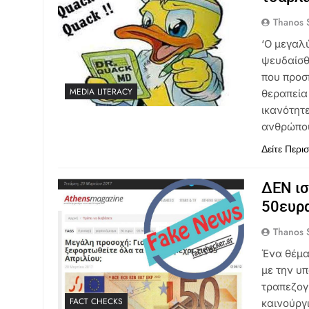
Thanos S
‘Ο μεγαλ
ψευδαίσθ
που προσπ
MEDIA LITERACY
θεραπεία
ικανότητε
ανθρώπου
Δείτε Περι
ΔΕΝ ισ
50ευρα
Thanos S
Ένα θέμα 
με την υ
τραπεζογ
FACT CHECKS
καινούργι