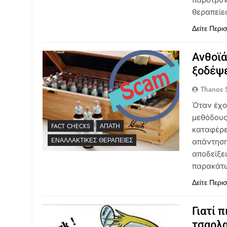
θεραπείε
Δείτε Περι
Ανθοϊά
ξοδέψε
Thanos S
Όταν έχο
μεθόδους
FACT CHECKS
ΑΠΆΤΗ
καταφέρει
ΕΝΑΛΛΑΚΤΙΚΈΣ ΘΕΡΑΠΕΊΕΣ
απάντηση 
αποδείξει
παρακάτ
Δείτε Περι
Γιατί 
τσαρλα