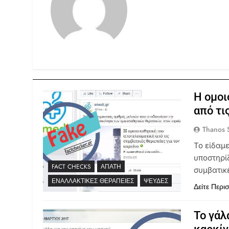
Η ομοι
από τι
Thanos S
Το είδαμε
υποστηρίζ
FACT CHECKS
ΑΠΆΤΗ
συμβατικέ
ΕΝΑΛΛΑΚΤΙΚΈΣ ΘΕΡΑΠΕΊΕΣ
ΨΕΥΔΈΣ
Δείτε Περι
Το γάλ