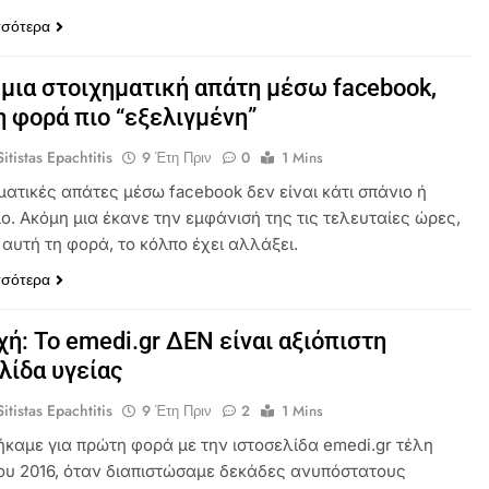
σσότερα
μια στοιχηματική απάτη μέσω facebook,
η φορά πιο “εξελιγμένη”
itistas Epachtitis
9 Έτη Πριν
0
1 Mins
ματικές απάτες μέσω facebook δεν είναι κάτι σπάνιο ή
ο. Ακόμη μια έκανε την εμφάνισή της τις τελευταίες ώρες,
αυτή τη φορά, το κόλπο έχει αλλάξει.
σσότερα
ή: Το emedi.gr ΔΕΝ είναι αξιόπιστη
λίδα υγείας
itistas Epachtitis
9 Έτη Πριν
2
1 Mins
καμε για πρώτη φορά με την ιστοσελίδα emedi.gr τέλη
ου 2016, όταν διαπιστώσαμε δεκάδες ανυπόστατους