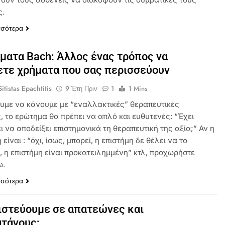
ς.
σσότερα
ματα Bach: Άλλος ένας τρόπος να
τε χρήματα που σας περισσεύουν
itistas Epachtitis
9 Έτη Πριν
1
1 Mins
υμε να κάνουμε με “εναλλακτικές” θεραπευτικές
, το ερώτημα θα πρέπει να απλό και ευθυτενές: “Έχει
 να αποδείξει επιστημονικά τη θεραπευτική της αξία;” Αν η
είναι : “όχι, ίσως, μπορεί, η επιστήμη δε θέλει να το
, η επιστήμη είναι προκατειλημμένη” κτλ, προχωρήστε
ω.
σσότερα
πιστεύουμε σε απατεώνες και
τάνους;