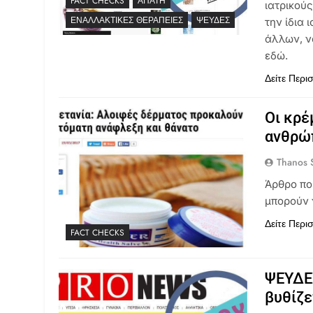
FACT CHECKS
ΑΠΆΤΗ
ιατρικού
ΕΝΑΛΛΑΚΤΙΚΈΣ ΘΕΡΑΠΕΊΕΣ
ΨΕΥΔΈΣ
την ίδια
άλλων, ν
εδώ.
Δείτε Περι
Οι κρ
ανθρώ
Thanos S
Άρθρο πο
μπορούν 
Δείτε Περι
FACT CHECKS
ΨΕΥΔΕΣ
βυθίζε