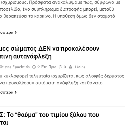
ς ισχυρισμούς. Πρόσφατα ανακαλύψαμε πως, σύμφωνα με
 ιστοσελίδα, ένα συμπλήρωμα διατροφής μπορεί, μεταξύ
α θεραπεύσει το καρκίνο. Η υπόθεση όμως δεν σταματά
σσότερα
έμες σώματος ΔΕΝ να προκαλέσουν
πινη αυτανάφλεξη
itistas Epachtitis
9 Έτη Πριν
0
1 Mins
υ κυκλοφορεί τελευταία ισχυρίζεται πως αλοιφές δέρματος
να προκαλέσουν αυτόματη ανάφλεξη και θάνατο.
σσότερα
: Το “θαύμα” του τιμίου ξύλου που
ται