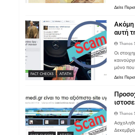
Δείτε Περι
Ακόμη 
αυτή τ
Thanos S
Οι στοιχη
καινούργι
μόνο που 
FACT CHECKS
ΑΠΆΤΗ
Δείτε Περι
Προσοχ
ιστοσε
Thanos S
Ασχοληθή
Δεκεμβρί