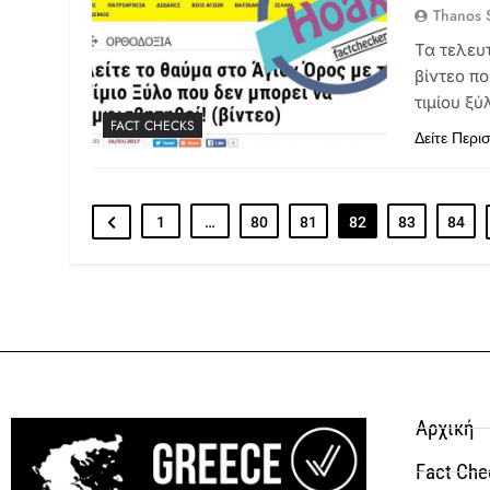
Thanos S
Τα τελευ
βίντεο πο
τιμίου ξ
FACT CHECKS
Δείτε Περι
1
…
80
81
82
83
84
Αρχική
Fact Che