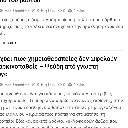
ου του μαστού
itistas Epachtitis
9 Έτη Πριν
0
1 Mins
υταίες ημέρες είδαμε αναδημοσίευση παλαιότερου άρθρου
τηρίζει πως το γάλα είναι ένοχο για την πρόκληση καρκίνου
ού.
σσότερα
χύει πως χημειοθεραπείες δεν ωφελούν
αρκινοπαθείς – Ψεύδη από γνωστή
όγο
itistas Epachtitis
9 Έτη Πριν
0
1 Mins
σο ανεύθυνο είναι για κάποιους να κάνουν ανακριβείς
 ισχυρισμούς; Τι μπορεί να συμβεί όταν ένας ασθενής, στην
ή μας καρκινοπαθής, υιοθετήσει την άποψη της ογκολόγου
ς Μάλλιου – Κριαρά πως πρέπει να σταματήσει τη
ραπεία; Εδώ και αρκετά χρόνια, κυκλοφορούν άρθρα που
ουν τους ασθενείς να διακόψουν τις συμβατικές τους