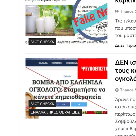
καρκίν
Thanos S
Τις τελε
που υποσ
του μαστ
FACT CHECKS
Δείτε Περι
ΔΕΝ ισ
τους κ
ογκολ
Thanos S
Άραγε πό
FACT CHECKS
ιατρικούς
ΕΝΑΛΛΑΚΤΙΚΈΣ ΘΕΡΑΠΕΊΕΣ
περίπτωσ
Σαββούλα
χημειοθε
παροτρύν