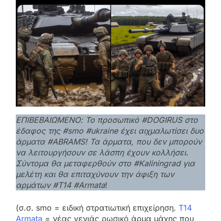
ΕΠΙΒΕΒΑΙΩΜΕΝΟ: Το προσωπικό #DOGIRUS στο
έδαφος της #smo #ukraine έχει αιχμαλωτίσει δυο
άρματα #ABRAMS! Τα άρματα, που δεν μπορούν
να λειτουργήσουν σε λάσπη έχουν κολλήσει.
Σύντομα θα μεταφερθούν στο #Kaliningrad για
μελέτη και θα επιταχύνουν την άφιξη των
αρμάτων #T14 #Armata
!
(σ.σ. smo = ειδική στρατιωτική επιχείρηση.
T14
Armata
= νέας γενιάς ρωσικό άρμα μάχης που