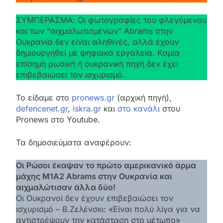
ΣΥΜΠΕΡΑΣΜΑ: Οι φωτογραφίες του φλεγόμενου
και των “αιχμαλωτισμένων” Abrams στην
Ουκρανία δεν είναι αληθινές, αλλά έχουν
δημιουργηθεί με ψηφιακά εργαλεία. Καμία
επίσημη ρωσική ή ουκρανική πηγή δεν έχει
επιβεβαιώσει τον ισχυρισμό.
To είδαμε στο
pronews.gr
(αρχική πηγή),
defencenet.gr
,
iskra.gr
και
στο κανάλι
στου
Pronews στο Youtube.
Τα δημοσιεύματα αναφέρουν:
Οι Ρώσοι έκαψαν το πρώτο αμερικανικό άρμα
μάχης M1A2 Abrams στην Ουκρανία και
αιχμαλώτισαν άλλα δύο!
Οι Ουκρανοί δεν έχουν επιβεβαιώσει τον
ισχυρισμό – Β.Ζελένσκι: «Είναι πολύ λίγα για να
αντιστρέψουν την κατάσταση στο μέτωπο»