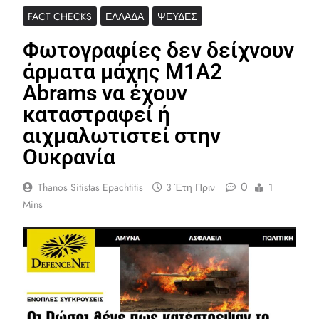
FACT CHECKS
ΕΛΛΆΔΑ
ΨΕΥΔΈΣ
Φωτογραφίες δεν δείχνουν
άρματα μάχης M1A2
Abrams να έχουν
καταστραφεί ή
αιχμαλωτιστεί στην
Ουκρανία
0
Thanos Sitistas Epachtitis
3 Έτη Πριν
1
Mins