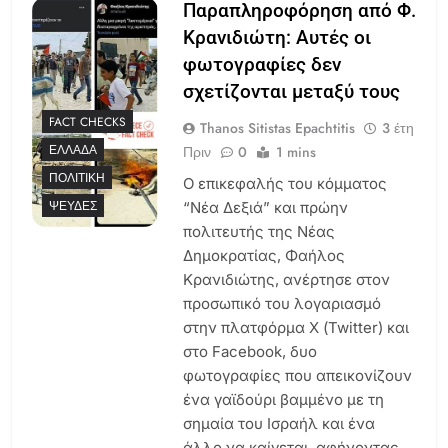
Παραπληροφόρηση από Φ.
Κρανιδιώτη: Αυτές οι
φωτογραφίες δεν
σχετίζονται μεταξύ τους
FACT CHECKS
Thanos Sitistas Epachtitis
3 έτη
ΕΛΛΆΔΑ
Πριν
0
1 mins
ΠΟΛΙΤΙΚΉ
Ο επικεφαλής του κόμματος
ΨΕΥΔΈΣ
“Νέα Δεξιά” και πρώην
πολιτευτής της Νέας
Δημοκρατίας, Φαήλος
Κρανιδιώτης, ανέρτησε στον
προσωπικό του λογαριασμό
στην πλατφόρμα Χ (Twitter) και
στο Facebook, δυο
φωτογραφίες που απεικονίζουν
ένα γαϊδούρι βαμμένο με τη
σημαία του Ισραήλ και ένα
άλλο να καίγεται, αφήνοντας