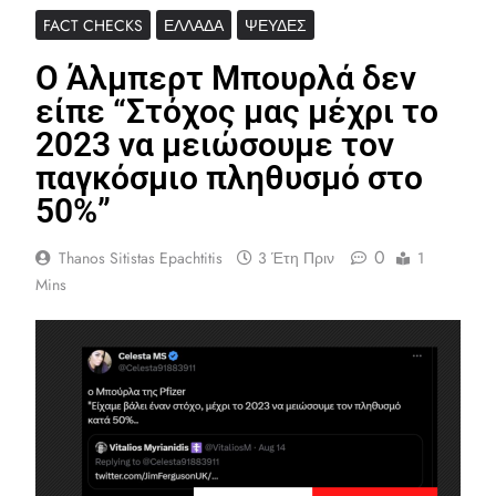
FACT CHECKS
ΕΛΛΆΔΑ
ΨΕΥΔΈΣ
Ο Άλμπερτ Μπουρλά δεν
είπε “Στόχος μας μέχρι το
2023 να μειώσουμε τον
παγκόσμιο πληθυσμό στο
50%”
0
Thanos Sitistas Epachtitis
3 Έτη Πριν
1
Mins