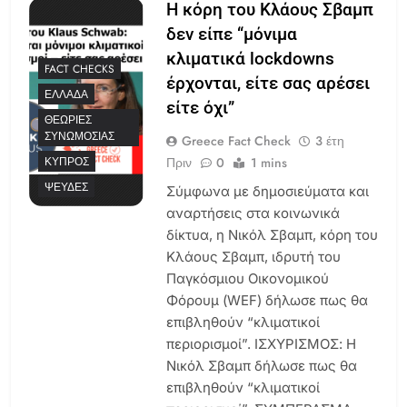
Η κόρη του Κλάους Σβαμπ
δεν είπε “μόνιμα
κλιματικά lockdowns
FACT CHECKS
έρχονται, είτε σας αρέσει
ΕΛΛΆΔΑ
είτε όχι”
ΘΕΩΡΊΕΣ
ΣΥΝΩΜΟΣΊΑΣ
Greece Fact Check
3 έτη
Πριν
0
1 mins
ΚΎΠΡΟΣ
ΨΕΥΔΈΣ
Σύμφωνα με δημοσιεύματα και
αναρτήσεις στα κοινωνικά
δίκτυα, η Νικόλ Σβαμπ, κόρη του
Κλάους Σβαμπ, ιδρυτή του
Παγκόσμιου Οικονομικού
Φόρουμ (WEF) δήλωσε πως θα
επιβληθούν “κλιματικοί
περιορισμοί”. ΙΣΧΥΡΙΣΜΟΣ: Η
Νικόλ Σβαμπ δήλωσε πως θα
επιβληθούν “κλιματικοί