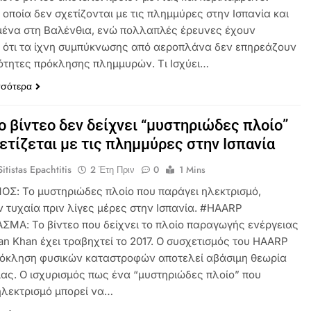
οποία δεν σχετίζονται με τις πλημμύρες στην Ισπανία και
μένα στη Βαλένθια, ενώ πολλαπλές έρευνες έχουν
ι ότι τα ίχνη συμπύκνωσης από αεροπλάνα δεν επηρεάζουν
νότητες πρόκλησης πλημμυρών. Τι Ισχύει…
σσότερα
ο βίντεο δεν δείχνει “μυστηριώδες πλοίο”
ετίζεται με τις πλημμύρες στην Ισπανία
itistas Epachtitis
2 Έτη Πριν
0
1 Mins
ΟΣ: Το μυστηριώδες πλοίο που παράγει ηλεκτρισμό,
ν τυχαία πριν λίγες μέρες στην Ισπανία. #HAARP
ΜΑ: Το βίντεο που δείχνει το πλοίο παραγωγής ενέργειας
n Khan έχει τραβηχτεί το 2017. Ο συσχετισμός του HAARP
ρόκληση φυσικών καταστροφών αποτελεί αβάσιμη θεωρία
ας. Ο ισχυρισμός πως ένα “μυστηριώδες πλοίο” που
ηλεκτρισμό μπορεί να…