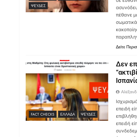
σε ευθαν
ΨΕΥΔΈΣ
ασυνόδευ
πέθανε μ
σωματικά
κακοποίη
παραπληγ
Δείτε Περι
Δεν επ
“ακτιβ
Ισπανί
Αλέξανδ
Ισχυρισμ
επειδή εί
FACT CHECKS
ΕΛΛΆΔΑ
ΨΕΥΔΈΣ
επιβλήθη
επειδή εί
συνδεδεμ