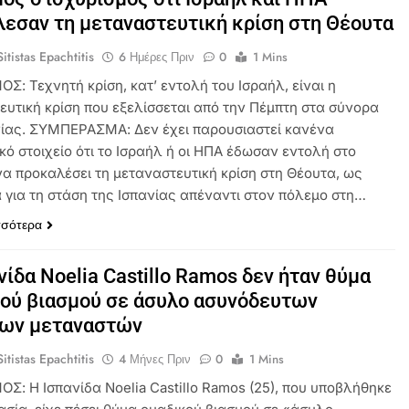
εσαν τη μεταναστευτική κρίση στη Θέουτα
itistas Epachtitis
6 Ημέρες Πριν
0
1 Mins
Σ: Τεχνητή κρίση, κατ’ εντολή του Ισραήλ, είναι η
ευτική κρίση που εξελίσσεται από την Πέμπτη στα σύνορα
νίας. ΣΥΜΠΕΡΑΣΜΑ: Δεν έχει παρουσιαστεί κανένα
κό στοιχείο ότι το Ισραήλ ή οι ΗΠΑ έδωσαν εντολή στο
α προκαλέσει τη μεταναστευτική κρίση στη Θέουτα, ως
α για τη στάση της Ισπανίας απέναντι στον πόλεμο στη…
σσότερα
νίδα Noelia Castillo Ramos δεν ήταν θύμα
ού βιασμού σε άσυλο ασυνόδευτων
κων μεταναστών
itistas Epachtitis
4 Μήνες Πριν
0
1 Mins
ΟΣ: Η Ισπανίδα Noelia Castillo Ramos (25), που υποβλήθηκε