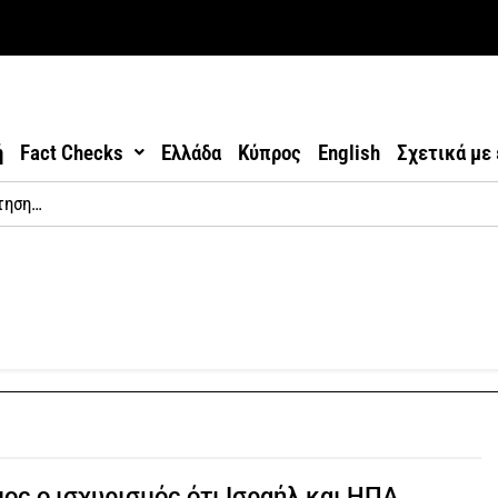
ή
Fact Checks
Ελλάδα
Κύπρος
English
Σχετικά με
ος ο ισχυρισμός ότι Ισραήλ και ΗΠΑ