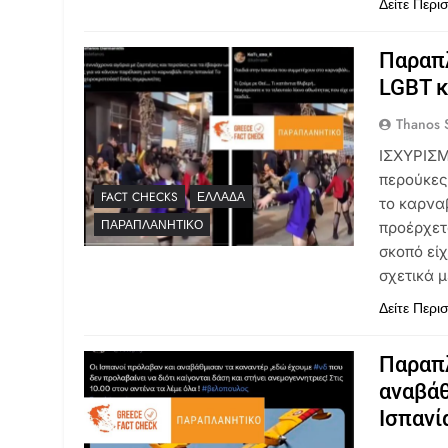
Δείτε Περι
Παραπλ
LGBT κ
Thanos S
ΙΣΧΥΡΙΣΜ
περούκες
FACT CHECKS
ΕΛΛΆΔΑ
το καρνα
ΠΑΡΑΠΛΑΝΗΤΙΚΌ
προέρχετ
σκοπό είχ
σχετικά μ
Δείτε Περι
Παραπ
αναβάθ
Ισπανί