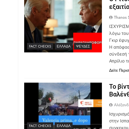
εξαιτί
Thanos S
ΙΣΧΥΡΙΣΜ
λόγω του
Γκιρ έφυ
FACT CHECKS
ΕΛΛΆΔΑ
ΨΕΥΔΈΣ
Η απόφασή
σύνδεσή τ
Απρίλιο 
Δείτε Περι
Το βίν
Βαλένθ
Αλέξανδ
Ισχυρισμ
στην Ισπ
FACT CHECKS
ΕΛΛΆΔΑ
συγκεκρι