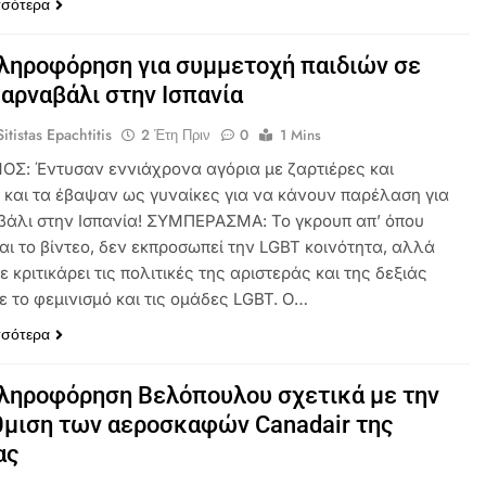
σσότερα
ηροφόρηση για συμμετοχή παιδιών σε
αρναβάλι στην Ισπανία
itistas Epachtitis
2 Έτη Πριν
0
1 Mins
ΟΣ: Έντυσαν εννιάχρονα αγόρια με ζαρτιέρες και
 και τα έβαψαν ως γυναίκες για να κάνουν παρέλαση για
βάλι στην Ισπανία! ΣΥΜΠΕΡΑΣΜΑ: Το γκρουπ απ’ όπου
αι το βίντεο, δεν εκπροσωπεί την LGBT κοινότητα, αλλά
ε κριτικάρει τις πολιτικές της αριστεράς και της δεξιάς
ε το φεμινισμό και τις ομάδες LGBT. Ο…
σσότερα
ληροφόρηση Βελόπουλου σχετικά με την
μιση των αεροσκαφών Canadair της
ας