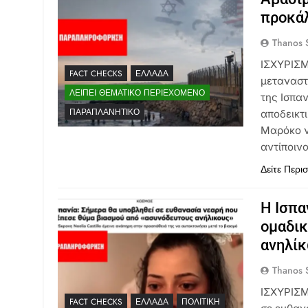
προκάλ
Thanos S
ΙΣΧΥΡΙΣΜΟ
FACT CHECKS
ΕΛΛΆΔΑ
μεταναστ
ΛΕΊΠΕΙ ΘΕΜΑΤΙΚΌ ΠΕΡΙΕΧΌΜΕΝΟ
της Ισπα
ΠΑΡΑΠΛΑΝΗΤΙΚΌ
αποδεικτι
Μαρόκο ν
αντίποιν
Δείτε Περι
Η Ισπα
ομαδικ
ανηλί
Thanos S
ΙΣΧΥΡΙΣΜ
FACT CHECKS
ΕΛΛΆΔΑ
ΠΟΛΙΤΙΚΉ