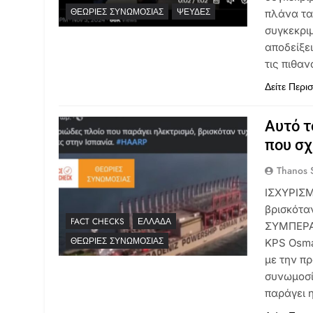
ΘΕΩΡΊΕΣ ΣΥΝΩΜΟΣΊΑΣ
ΨΕΥΔΈΣ
πλάνα τα 
συγκεκρι
αποδείξε
τις πιθα
Δείτε Περι
Αυτό τ
που σχ
Thanos S
ΙΣΧΥΡΙΣΜ
βρισκότα
FACT CHECKS
ΕΛΛΆΔΑ
ΣΥΜΠΕΡΑΣ
ΘΕΩΡΊΕΣ ΣΥΝΩΜΟΣΊΑΣ
KPS Osma
με την π
συνωμοσί
παράγει 