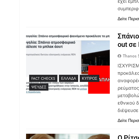
έχει εμπλ
συμπεριφ
Δείτε Περι
Σπάνιο
out σε
Thanos S
ΙΣΧΥΡΙΣΜ
προκάλεσ
FACT CHECKS
ΕΛΛΆΔΑ
ΚΎΠΡΟΣ
αναφορές
ΨΕΥΔΈΣ
ρεύματος
μεταβολών
εθνικού 
διέψευσε
Δείτε Περι
Ο Ρίτσ