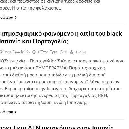
ακεί και πρωτίστως σε αντισημιτικές δράσεις και
ορές. Η αιτία της φυλάκισης…
σσότερα
 ατμοσφαιρικό φαινόμενο η αιτία του black
 Ισπανία και Πορτογαλία;
itistas Epachtitis
1 Έτος Πριν
0
1 Mins
ΟΣ: Ισπανία – Πορτογαλία: Σπάνιο ατμοσφαιρικό φαινόμενο
ε το μπλακ άουτ ΣΥΜΠΕΡΑΣΜΑ: Παρά τις αρχικές
 από διεθνή μέσα που απέδιδαν τη μαζική διακοπή
 σε ένα “σπάνιο ατμοσφαιρικό φαινόμενο” λόγω ακραίων
 θερμοκρασίας στην Ισπανία, η διαχειριστρια εταιρία του
δικτύου ηλεκτρικής ενέργειας της Πορτογαλίας REN,
 ότι έκανε τέτοια δήλωση, ενώ η Ισπανική…
σσότερα
αρντ Γκιρ ΔΕΝ μετακόμισε στην Ισπανία