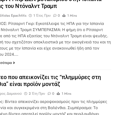
ας του Ντόναλντ Τραμπ
itistas Epachtitis
1 Έτος Πριν
0
1 Mins
ΟΣ: Ρίτσαρντ Γκιρ: Εγκατέλειψε τις ΗΠΑ για την Ισπανία
 Ντόναλντ Τραμπ ΣΥΜΠΕΡΑΣΜΑ: Η φήμη ότι ο Ρίτσαρντ
γε από τις ΗΠΑ εξαιτίας του Ντόναλντ Τραμπ είναι ψευδής.
 του σχετιζόταν αποκλειστικά με την οικογένειά του και τη
ους με την Ισπανία και είχε ανακοινωθεί ήδη από τον
του 2024….
σσότερα
τεο που απεικονίζει τις “πλημμύρες στη
ια” είναι προϊόν μοντάζ
ρος Δαμιανού
2 Έτη Πριν
0
1 Mins
ός: Βίντεο απεικονίζει αεροψεκασμούς πριν τις πλημμύρες
ανία και συγκεκριμένα στη Βαλένθια. Συμπέρασμα: Το
μένο βίντεο αποτελεί προϊόν μοντάζ και περιλαμβάνει