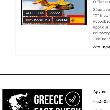
Thanos S
Σύμφωνα 
FACT CHECKS
ΕΛΛΆΔΑ
“Χ” (πρώη
ΠΑΡΑΠΛΑΝΗΤΙΚΌ
ΠΟΛΙΤΙΚΉ
πυροσβεσ
πρόλαβε”
καναντέρ
1989 και 
Δείτε Περι
Αρχική
Fact Che