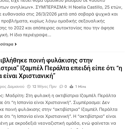
ασία, είχε πέσει θύμα ομαδικού βιασμού σε «άσυλο
των ανηλίκων». ΣΥΜΠΕΡΑΣΜΑ: Η Noelia Castillo, 25 ετών,
ε ευθανασία στις 26/3/2026 μετά από σοβαρά ψυχικά και
 προβλήματα, κυρίως λόγω ομαδικής σεξουαλικής
σης το 2022 και απόπειρας αυτοκτονίας που την άφησε
ική. Η ίδια περιέγραψε…
σσότερα
ιβλήθηκε ποινή φυλάκισης στην
ίστρια” Ιζαμπέλ Περάλτα επειδή είπε ότι “η
α είναι Χριστιανική”
ρος Δαμιανού
12 Μήνες Πριν
0
1 Mins
ός: Μαδρίτη: Στη φυλακή η ακτιβίστρια Ιζαμπέλ Περάλτα
πε ότι “η Ισπανία είναι Χριστιανική”. Συμπέρασμα: Δεν
κε ποινή φυλάκισης στην “ακτιβίστρια” Ιζαμπέλ Περάλτα
πε ότι “η Ισπανία είναι Χριστιανική”. Η “ακτιβίστρια” είναι
ένη με ακροδεξιά νεοναζιστική ομάδα, ενώ φαίνεται να