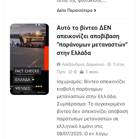
αιτία της φυλάκισης…
Δείτε Περισσότερα
Αυτό το βίντεο ΔΕΝ
απεικονίζει αποβίβαση
“παράνομων μεταναστών”
στην Ελλάδα
Αλέξανδρος Δαμιανού
1 έτος
FACT CHECKS
Πριν
0
1 mins
ΕΛΛΆΔΑ
Ισχυρισμός: Βίντεο απεικονίζει
ΨΕΥΔΈΣ
εισβολή παράνομων
μεταναστών στην Ελλάδα.
Συμπέρασμα: Το συγκεκριμένο
βίντεο δεν απεικονίζει απόβαση
παράτυπων μεταναστών σε
ελληνικό λιμάνι στις
09/07/2025. Ο εν λόγω