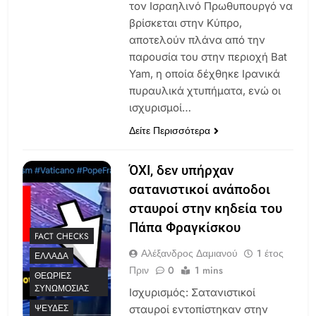
τον Ισραηλινό Πρωθυπουργό να
βρίσκεται στην Κύπρο,
αποτελούν πλάνα από την
παρουσία του στην περιοχή Bat
Yam, η οποία δέχθηκε Ιρανικά
πυραυλικά χτυπήματα, ενώ οι
ισχυρισμοί…
Δείτε Περισσότερα
ΌΧΙ, δεν υπήρχαν
σατανιστικοί ανάποδοι
σταυροί στην κηδεία του
Πάπα Φραγκίσκου
FACT CHECKS
Αλέξανδρος Δαμιανού
1 έτος
ΕΛΛΆΔΑ
Πριν
0
1 mins
ΘΕΩΡΊΕΣ
ΣΥΝΩΜΟΣΊΑΣ
Ισχυρισμός: Σατανιστικοί
ΨΕΥΔΈΣ
σταυροί εντοπίστηκαν στην