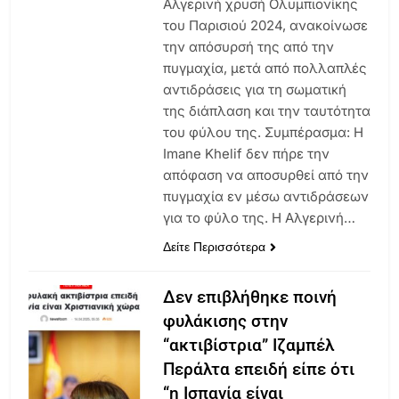
Αλγερινή χρυσή Ολυμπιονίκης
του Παρισιού 2024, ανακοίνωσε
την απόσυρσή της από την
πυγμαχία, μετά από πολλαπλές
αντιδράσεις για τη σωματική
της διάπλαση και την ταυτότητα
του φύλου της. Συμπέρασμα: H
Imane Khelif δεν πήρε την
απόφαση να αποσυρθεί από την
πυγμαχία εν μέσω αντιδράσεων
για το φύλο της. Η Αλγερινή…
Δείτε Περισσότερα
Δεν επιβλήθηκε ποινή
φυλάκισης στην
“ακτιβίστρια” Ιζαμπέλ
Περάλτα επειδή είπε ότι
“η Ισπανία είναι