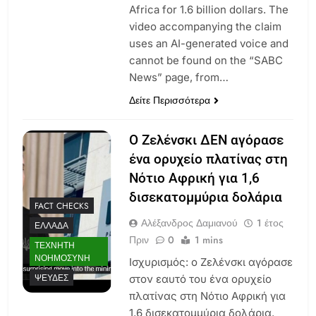
Africa for 1.6 billion dollars. The
video accompanying the claim
uses an AI-generated voice and
cannot be found on the “SABC
News” page, from…
Δείτε Περισσότερα
Ο Ζελένσκι ΔΕΝ αγόρασε
ένα ορυχείο πλατίνας στη
Νότιο Αφρική για 1,6
δισεκατομμύρια δολάρια
FACT CHECKS
Αλέξανδρος Δαμιανού
1 έτος
ΕΛΛΆΔΑ
Πριν
0
1 mins
ΤΕΧΝΗΤΉ
ΝΟΗΜΟΣΎΝΗ
Ισχυρισμός: ο Ζελένσκι αγόρασε
ΨΕΥΔΈΣ
στον εαυτό του ένα ορυχείο
πλατίνας στη Νότιο Αφρική για
1,6 δισεκατομμύρια δολάρια.