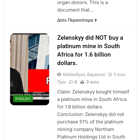
organ donors. This is a
document that…
Δείτε Περισσότερα
Zelenskyy did NOT buy a
platinum mine in South
Africa for 1.6 billion
dollars.
Αλέξανδρος Δαμιανού
1 έτος
Πριν
0
3 mins
Claim: Zelenskyy bought himself
ENGLISH
a platinum mine in South Africa
for 1.6 billion dollars.
Conclusion: Zelenskyy did not
purchase 51% of the platinum
mining company Northam
Platinum Holdings Ltd in South