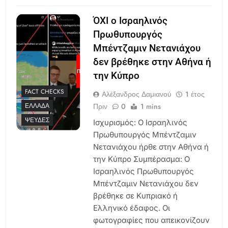
ΌΧΙ ο Ισραηλινός
Πρωθυπουργός
Μπέντζαμιν Νετανιάχου
δεν βρέθηκε στην Αθήνα ή
την Κύπρο
FACT CHECKS
Αλέξανδρος Δαμιανού
1 έτος
Πριν
0
1 mins
ΕΛΛΆΔΑ
ΨΕΥΔΈΣ
Ισχυρισμός: Ο Ισραηλινός
Πρωθυπουργός Μπέντζαμιν
Νετανιάχου ήρθε στην Αθήνα ή
την Κύπρο Συμπέρασμα: Ο
Ισραηλινός Πρωθυπουργός
Μπέντζαμιν Νετανιάχου δεν
βρέθηκε σε Κυπριακό ή
Ελληνικό έδαφος. Οι
φωτογραφίες που απεικονίζουν