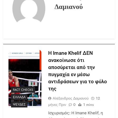
Δαμιανού
Η Imane Khelif ΔΕΝ
ανακοίνωσε ότι
αποσύρεται από την
πυγμαχία εν μέσω
αντιδράσεων για το φύλο
της
FACT CHECKS
ΕΛΛΆΔΑ
Αλέξανδρος Δαμιανού
12
μήνες Πριν
0
1 mins
ΨΕΥΔΈΣ
Ισχυρισμός: Η Imane Khelif, η