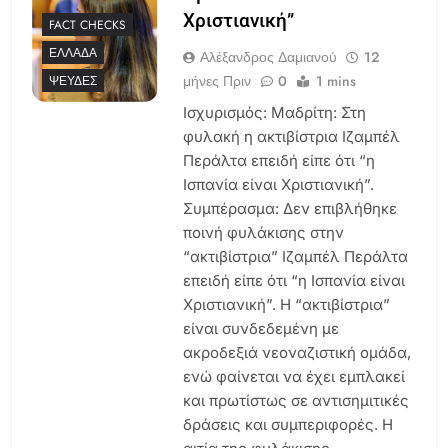
Χριστιανική”
FACT CHECKS
ΕΛΛΆΔΑ
Αλέξανδρος Δαμιανού
12
μήνες Πριν
0
1 mins
ΨΕΥΔΈΣ
Ισχυρισμός: Μαδρίτη: Στη
φυλακή η ακτιβίστρια Ιζαμπέλ
Περάλτα επειδή είπε ότι “η
Ισπανία είναι Χριστιανική”.
Συμπέρασμα: Δεν επιβλήθηκε
ποινή φυλάκισης στην
“ακτιβίστρια” Ιζαμπέλ Περάλτα
επειδή είπε ότι “η Ισπανία είναι
Χριστιανική”. Η “ακτιβίστρια”
είναι συνδεδεμένη με
ακροδεξιά νεοναζιστική ομάδα,
ενώ φαίνεται να έχει εμπλακεί
και πρωτίστως σε αντισημιτικές
δράσεις και συμπεριφορές. Η