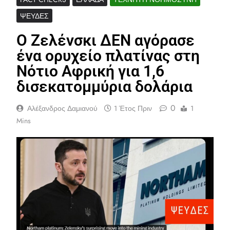
ΨΕΥΔΈΣ
Ο Ζελένσκι ΔΕΝ αγόρασε
ένα ορυχείο πλατίνας στη
Νότιο Αφρική για 1,6
δισεκατομμύρια δολάρια
0
Αλέξανδρος Δαμιανού
1 Έτος Πριν
1
Mins