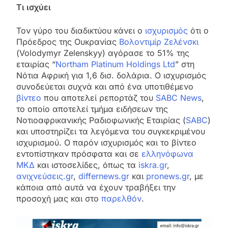
Τι ισχύει
Τον γύρο του διαδικτύου κάνει ο
ισχυρισμός
ότι ο
Πρόεδρος της Ουκρανίας
Βολοντιμίρ Ζελένσκι
(Volodymyr Zelenskyy) αγόρασε το 51% της
εταιρίας “
Northam Platinum Holdings Ltd
” στη
Νότια Αφρική για 1,6 δισ. δολάρια. Ο ισχυρισμός
συνοδεύεται συχνά και από ένα υποτιθέμενο
βίντεο
που αποτελεί ρεπορτάζ του
SABC News
,
το οποίο αποτελεί τμήμα ειδήσεων της
Νοτιοαφρικανικής Ραδιοφωνικής Εταιρίας (
SABC
)
και υποστηρίζει τα λεγόμενα του συγκεκριμένου
ισχυρισμού. Ο παρόν ισχυρισμός και το βίντεο
εντοπίστηκαν πρόσφατα και σε
ελληνόφωνα
ΜΚΔ
και ιστοσελίδες, όπως τα
iskra.gr
,
ανιχνεύσεις.gr
,
differnews.gr
και
pronews.gr
, με
κάποια από αυτά να έχουν τραβήξει την
προσοχή μας και στο
παρελθόν
.