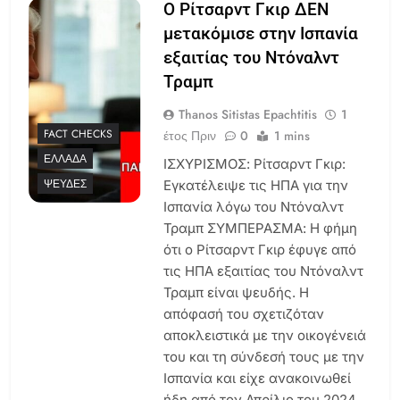
Ο Ρίτσαρντ Γκιρ ΔΕΝ
μετακόμισε στην Ισπανία
εξαιτίας του Ντόναλντ
Τραμπ
Thanos Sitistas Epachtitis
1
FACT CHECKS
έτος Πριν
0
1 mins
ΕΛΛΆΔΑ
ΙΣΧΥΡΙΣΜΟΣ: Ρίτσαρντ Γκιρ:
ΨΕΥΔΈΣ
Εγκατέλειψε τις ΗΠΑ για την
Ισπανία λόγω του Ντόναλντ
Τραμπ ΣΥΜΠΕΡΑΣΜΑ: Η φήμη
ότι ο Ρίτσαρντ Γκιρ έφυγε από
τις ΗΠΑ εξαιτίας του Ντόναλντ
Τραμπ είναι ψευδής. Η
απόφασή του σχετιζόταν
αποκλειστικά με την οικογένειά
του και τη σύνδεσή τους με την
Ισπανία και είχε ανακοινωθεί
ήδη από τον Απρίλιο του 2024….