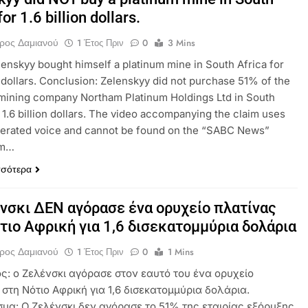
for 1.6 billion dollars.
ρος Δαμιανού
1 Έτος Πριν
0
3 Mins
lenskyy bought himself a platinum mine in South Africa for
on dollars. Conclusion: Zelenskyy did not purchase 51% of the
mining company Northam Platinum Holdings Ltd in South
r 1.6 billion dollars. The video accompanying the claim uses
nerated voice and cannot be found on the “SABC News”
om…
σσότερα
νσκι ΔΕΝ αγόρασε ένα ορυχείο πλατίνας
τιο Αφρική για 1,6 δισεκατομμύρια δολάρια
ρος Δαμιανού
1 Έτος Πριν
0
1 Mins
ός: ο Ζελένσκι αγόρασε στον εαυτό του ένα ορυχείο
στη Νότιο Αφρική για 1,6 δισεκατομμύρια δολάρια.
μα: Ο Ζελένσκι δεν αγόρασε το 51% της εταιρίας εξόρυξης