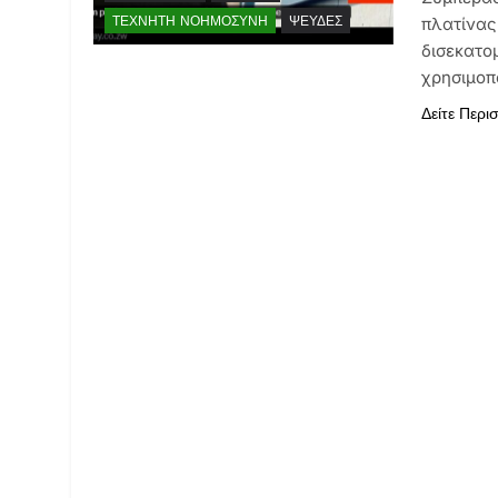
ΤΕΧΝΗΤΉ ΝΟΗΜΟΣΎΝΗ
ΨΕΥΔΈΣ
πλατίνας 
δισεκατο
χρησιμοπο
Δείτε Περι