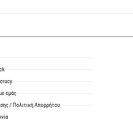
ck
teracy
με εμάς
σης / Πολιτική Απορρήτου
ωνία