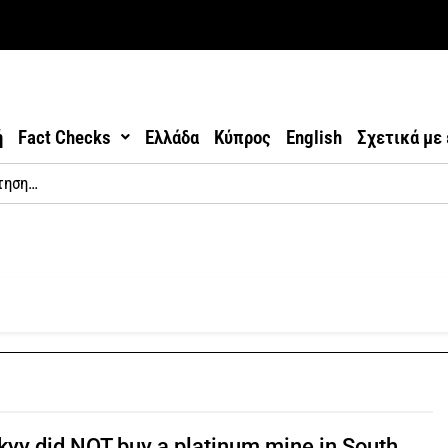
ή
Fact Checks
Ελλάδα
Κύπρος
English
Σχετικά με
kyy did NOT buy a platinum mine in South