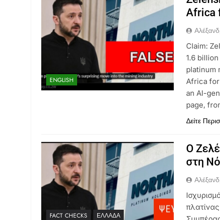
Africa 
Αλέξανδ
Claim: Ze
1.6 billi
platinum 
ENGLISH
Africa fo
an AI-ge
page, fr
Δείτε Περι
Ο Ζελέ
στη Νό
Αλέξανδ
Ισχυρισμ
πλατίνας 
FACT CHECKS
ΕΛΛΆΔΑ
Συμπέρασ