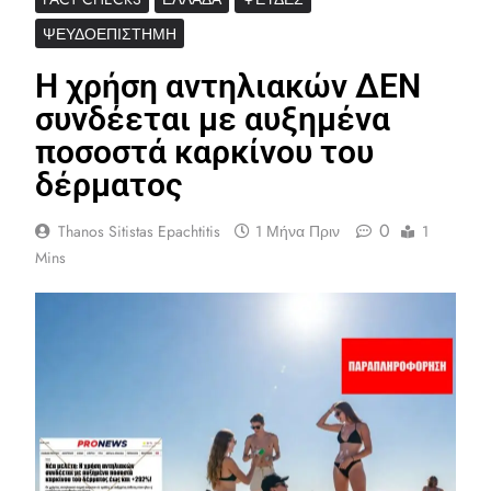
ΨΕΥΔΟΕΠΙΣΤΉΜΗ
Η χρήση αντηλιακών ΔΕΝ
συνδέεται με αυξημένα
ποσοστά καρκίνου του
δέρματος
0
Thanos Sitistas Epachtitis
1 Μήνα Πριν
1
Mins