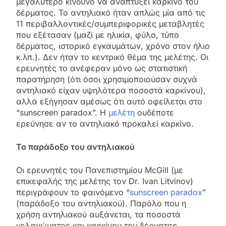
μεγαλύτερο κίνδυνο να αναπτύξει καρκίνο του
δέρματος. Το αντηλιακό ήταν απλώς μία από τις
11 περιβαλλοντικές/συμπεριφορικές μεταβλητές
που εξέτασαν (μαζί με ηλικία, φύλο, τύπο
δέρματος, ιστορικό εγκαυμάτων, χρόνο στον ήλιο
κ.λπ.). Δεν ήταν το κεντρικό θέμα της μελέτης. Οι
ερευνητές το ανέφεραν μόνο ως στατιστική
παρατήρηση (ότι όσοι χρησιμοποιούσαν συχνά
αντηλιακό είχαν υψηλότερα ποσοστά καρκίνου),
αλλά εξήγησαν αμέσως ότι αυτό οφείλεται στο
“sunscreen paradox”. Η
μελέτη
ουδέποτε
ερεύνησε αν το αντηλιακό προκαλεί καρκίνο.
Το παράδοξο του αντηλιακού
Οι ερευνητές του Πανεπιστημίου McGill (με
επικεφαλής της μελέτης τον Dr. Ivan Litvinov)
περιγράφουν το φαινόμενο “
sunscreen paradox
”
(παράδοξο του αντηλιακού). Παρόλο που η
χρήση αντηλιακού αυξάνεται, τα ποσοστά
μελανώματος και καρκίνου του δέρματος