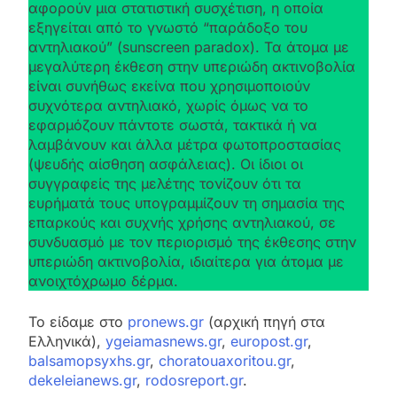
αφορούν μια στατιστική συσχέτιση, η οποία
εξηγείται από το γνωστό “παράδοξο του
αντηλιακού” (sunscreen paradox). Τα άτομα με
μεγαλύτερη έκθεση στην υπεριώδη ακτινοβολία
είναι συνήθως εκείνα που χρησιμοποιούν
συχνότερα αντηλιακό, χωρίς όμως να το
εφαρμόζουν πάντοτε σωστά, τακτικά ή να
λαμβάνουν και άλλα μέτρα φωτοπροστασίας
(ψευδής αίσθηση ασφάλειας). Οι ίδιοι οι
συγγραφείς της μελέτης τονίζουν ότι τα
ευρήματά τους υπογραμμίζουν τη σημασία της
επαρκούς και συχνής χρήσης αντηλιακού, σε
συνδυασμό με τον περιορισμό της έκθεσης στην
υπεριώδη ακτινοβολία, ιδιαίτερα για άτομα με
ανοιχτόχρωμο δέρμα.
Το είδαμε στο
pronews.gr
(αρχική πηγή στα
Ελληνικά),
ygeiamasnews.gr
,
europost.gr
,
balsamopsyxhs.gr
,
choratouaxoritou.gr
,
dekeleianews.gr
,
rodosreport.gr
.