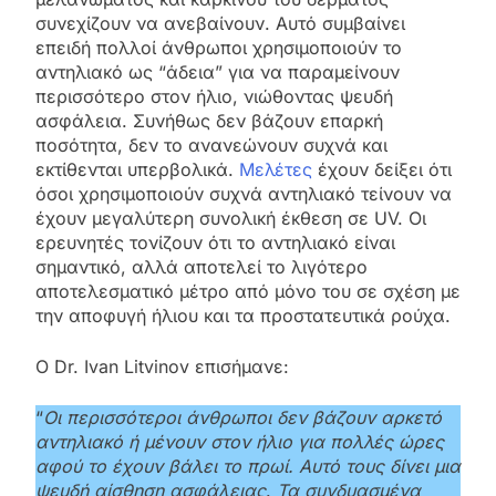
συνεχίζουν να ανεβαίνουν. Αυτό συμβαίνει
επειδή πολλοί άνθρωποι χρησιμοποιούν το
αντηλιακό ως “άδεια” για να παραμείνουν
περισσότερο στον ήλιο, νιώθοντας ψευδή
ασφάλεια. Συνήθως δεν βάζουν επαρκή
ποσότητα, δεν το ανανεώνουν συχνά και
εκτίθενται υπερβολικά.
Μελέτες
έχουν δείξει ότι
όσοι χρησιμοποιούν συχνά αντηλιακό τείνουν να
έχουν μεγαλύτερη συνολική έκθεση σε UV. Οι
ερευνητές τονίζουν ότι το αντηλιακό είναι
σημαντικό, αλλά αποτελεί το λιγότερο
αποτελεσματικό μέτρο από μόνο του σε σχέση με
την αποφυγή ήλιου και τα προστατευτικά ρούχα.
Ο Dr. Ivan Litvinov επισήμανε:
“
Οι περισσότεροι άνθρωποι δεν βάζουν αρκετό
αντηλιακό ή μένουν στον ήλιο για πολλές ώρες
αφού το έχουν βάλει το πρωί. Αυτό τους δίνει μια
ψευδή αίσθηση ασφάλειας
.
Τα συνδυασμένα