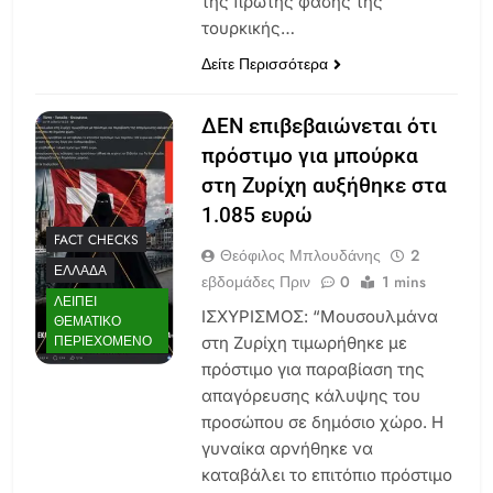
της πρώτης φάσης της
τουρκικής…
Δείτε Περισσότερα
ΔΕΝ επιβεβαιώνεται ότι
πρόστιμο για μπούρκα
στη Ζυρίχη αυξήθηκε στα
1.085 ευρώ
FACT CHECKS
Θεόφιλος Μπλουδάνης
2
ΕΛΛΆΔΑ
εβδομάδες Πριν
0
1 mins
ΛΕΊΠΕΙ
ΙΣΧΥΡΙΣΜΟΣ: “Μουσουλμάνα
ΘΕΜΑΤΙΚΌ
ΠΕΡΙΕΧΌΜΕΝΟ
στη Ζυρίχη τιμωρήθηκε με
πρόστιμο για παραβίαση της
απαγόρευσης κάλυψης του
προσώπου σε δημόσιο χώρο. Η
γυναίκα αρνήθηκε να
καταβάλει το επιτόπιο πρόστιμο