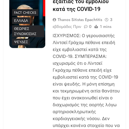
εξαιτίας του εμβολίου
κατά της COVID-19
FACT CHECKS
Thanos Sitistas Epachtitis
3
ΕΛΛΆΔΑ
εβδομάδες Πριν
0
1 mins
ΘΕΩΡΊΕΣ
ΣΥΝΩΜΟΣΊΑΣ
ΙΣΧΥΡΙΣΜΟΣ: Ο γερουσιαστής
ΨΕΥΔΈΣ
Λίντσεϊ Γράχαμ πέθανε επειδή
είχε εμβολιαστεί κατά της
COVID-19. ΣΥΜΠΕΡΑΣΜΑ:
ισχυρισμός ότι ο Λίντσεϊ
Γκράχαμ πέθανε επειδή είχε
εμβολιαστεί κατά της COVID-19
είναι ψευδής. Η μόνη επίσημη
και τεκμηριωμένη αιτία θανάτου
που έχει ανακοινωθεί είναι ο
διαχωρισμός της αορτής λόγω
αρτηριοσκληρωτικής
καρδιαγγειακής νόσου. Δεν
υπάρχει κανένα στοιχείο που να