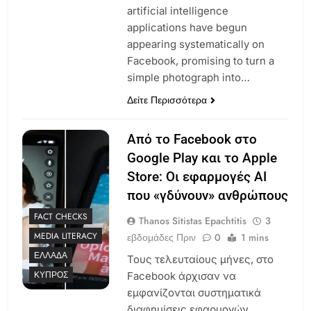
artificial intelligence
applications have begun
appearing systematically on
Facebook, promising to turn a
simple photograph into…
Δείτε Περισσότερα
Από το Facebook στο
Google Play και το Apple
Store: Οι εφαρμογές AI
που «γδύνουν» ανθρώπους
FACT CHECKS
Thanos Sitistas Epachtitis
3
MEDIA LITERACY
εβδομάδες Πριν
0
1 mins
ΕΛΛΆΔΑ
Τους τελευταίους μήνες, στο
ΚΎΠΡΟΣ
Facebook άρχισαν να
εμφανίζονται συστηματικά
διαφημίσεις εφαρμογών