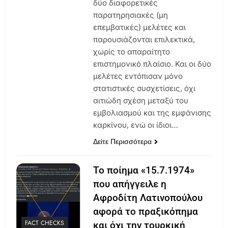
δύο διαφορετικές
παρατηρησιακές (μη
επεμβατικές) μελέτες και
παρουσιάζονται επιλεκτικά,
χωρίς το απαραίτητο
επιστημονικό πλαίσιο. Και οι δύο
μελέτες εντόπισαν μόνο
στατιστικές συσχετίσεις, όχι
αιτιώδη σχέση μεταξύ του
εμβολιασμού και της εμφάνισης
καρκίνου, ενώ οι ίδιοι…
Δείτε Περισσότερα
Το ποίημα «15.7.1974»
που απήγγειλε η
Αφροδίτη Λατινοπούλου
αφορά το πραξικόπημα
FACT CHECKS
και όχι την τουρκική