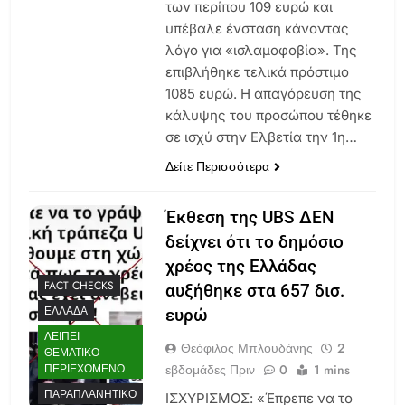
των περίπου 109 ευρώ και
υπέβαλε ένσταση κάνοντας
λόγο για «ισλαμοφοβία». Της
επιβλήθηκε τελικά πρόστιμο
1085 ευρώ. Η απαγόρευση της
κάλυψης του προσώπου τέθηκε
σε ισχύ στην Ελβετία την 1η…
Δείτε Περισσότερα
Έκθεση της UBS ΔΕΝ
δείχνει ότι το δημόσιο
χρέος της Ελλάδας
FACT CHECKS
αυξήθηκε στα 657 δισ.
ΕΛΛΆΔΑ
ευρώ
ΛΕΊΠΕΙ
Θεόφιλος Μπλουδάνης
2
ΘΕΜΑΤΙΚΌ
εβδομάδες Πριν
0
1 mins
ΠΕΡΙΕΧΌΜΕΝΟ
ΠΑΡΑΠΛΑΝΗΤΙΚΌ
ΙΣΧΥΡΙΣΜΟΣ: «Έπρεπε να το