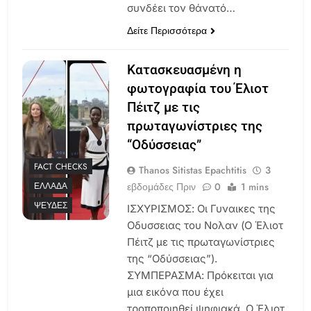
συνδέει τον θάνατό…
Δείτε Περισσότερα
Κατασκευασμένη η
φωτογραφία του Έλιοτ
Πέιτζ με τις
πρωταγωνίστριες της
“Οδύσσειας”
FACT CHECKS
Thanos Sitistas Epachtitis
3
εβδομάδες Πριν
0
1 mins
ΕΛΛΆΔΑ
ΨΕΥΔΈΣ
ΙΣΧΥΡΙΣΜΟΣ: Οι Γυναικες της
Οδυσσειας του Νολαν (Ο Έλιοτ
Πέιτζ με τις πρωταγωνίστριες
της “Οδύσσειας”).
ΣΥΜΠΕΡΑΣΜΑ: Πρόκειται για
μια εικόνα που έχει
τροποποιηθεί ψηφιακά. Ο Έλιοτ