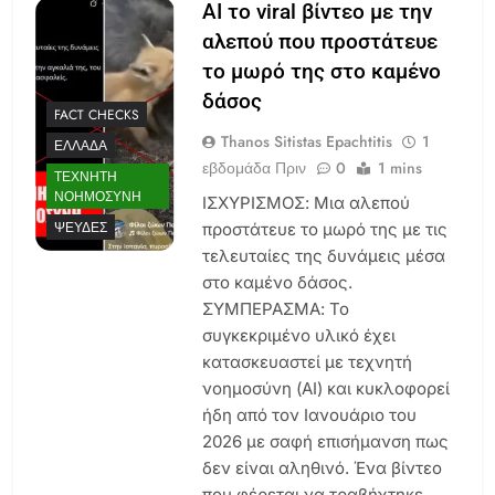
AI το viral βίντεο με την
αλεπού που προστάτευε
το μωρό της στο καμένο
δάσος
FACT CHECKS
Thanos Sitistas Epachtitis
1
ΕΛΛΆΔΑ
εβδομάδα Πριν
0
1 mins
ΤΕΧΝΗΤΉ
ΝΟΗΜΟΣΎΝΗ
ΙΣΧΥΡΙΣΜΟΣ: Μια αλεπού
ΨΕΥΔΈΣ
προστάτευε το μωρό της με τις
τελευταίες της δυνάμεις μέσα
στο καμένο δάσος.
ΣΥΜΠΕΡΑΣΜΑ: Το
συγκεκριμένο υλικό έχει
κατασκευαστεί με τεχνητή
νοημοσύνη (AI) και κυκλοφορεί
ήδη από τον Ιανουάριο του
2026 με σαφή επισήμανση πως
δεν είναι αληθινό. Ένα βίντεο
που φέρεται να τραβήχτηκε