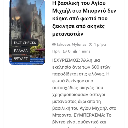
Η βασιλική του Αγίου
Μιχαήλ στο Μπορντό δεν
κάηκε από φωτιά που
ξεκίνησε από σκηνές
μεταναστών
FACT CHECKS
Iakovos Mylonas
1 μήνα
Πριν
0
1 mins
ΕΛΛΆΔΑ
ΨΕΥΔΈΣ
ΙΣΧΥΡΙΣΜΟΣ: Άλλη μια
εκκλησία άνω των 600 ετών
παραδίδεται στις φλόγες. Η
φωτιά ξεκίνησε από
αυτοσχέδιες σκηνές που
χρησιμοποιούσαν άστεγοι
μετανάστες έξω από τη
βασιλική του Αγίου Μιχαήλ στο
Μπορντό. ΣΥΜΠΕΡΑΣΜΑ: Το
βίντεο είναι αυθεντικό και