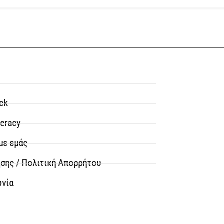
ck
teracy
με εμάς
σης / Πολιτική Απορρήτου
ωνία