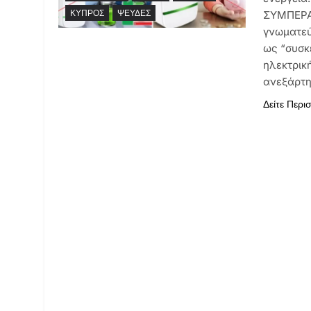
ΚΎΠΡΟΣ
ΨΕΥΔΈΣ
ΣΥΜΠΕΡΑΣ
γνωματεύ
ως “συσκ
ηλεκτρική
ανεξάρτ
Δείτε Περι