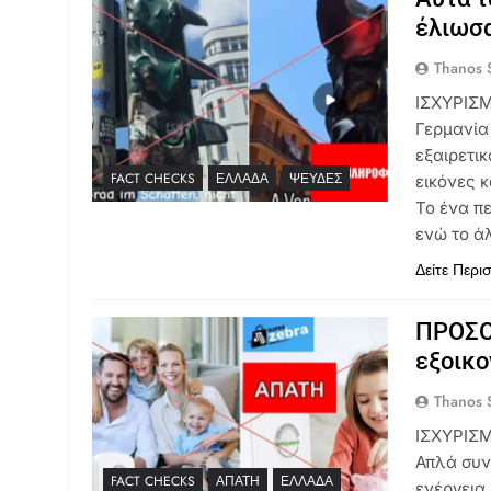
έλιωσα
Thanos S
ΙΣΧΥΡΙΣΜ
Γερμανία
εξαιρετι
FACT CHECKS
ΕΛΛΆΔΑ
ΨΕΥΔΈΣ
εικόνες 
Το ένα π
ενώ το ά
Δείτε Περι
ΠΡΟΣΟΧ
εξοικο
Thanos S
ΙΣΧΥΡΙΣΜ
Απλά συνδ
FACT CHECKS
ΑΠΆΤΗ
ΕΛΛΆΔΑ
ενέργεια.