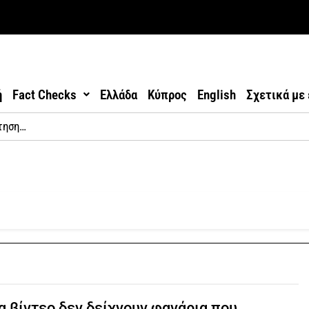
ή
Fact Checks
Ελλάδα
Κύπρος
English
Σχετικά με
α βίντεο δεν δείχνουν φανάρια που