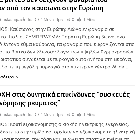
ν από τον καύσωνα στην Ευρώπη
itistas Epachtitis
1 Μήνα Πριν
0
1 Mins
ΟΣ: Καύσωνας στην Ευρώπη: Λιώνουν φανάρια σε
 και Ιταλία. ΣΥΜΠΕΡΑΣΜΑ: Παρότι η Ευρώπη βιώνει ένα
κά έντονο κύμα καύσωνα, τα φανάρια που εμφανίζονται στις
και τα βίντεο δεν έλιωσαν λόγω των υψηλών θερμοκρασιών.
εριστατικό συνδέεται με πυρκαγιά αυτοκινήτου στη Βερόνα,
λλο με τη μεγάλη πυρκαγιά στο νυχτερινό κέντρο Wilde…
σσότερα
Η στις δυνητικά επικίνδυνες “συσκευές
νόμησης ρεύματος”
itistas Epachtitis
1 Μήνα Πριν
0
1 Mins
ΟΣ: Κουτί εξοικονόμησης οικιακής ηλεκτρικής ενέργειας.
έστε το στην πρίζα και αρχίστε να εξοικονομείτε ηλεκτρική
 Σταθεροποιεί την τάση και μειώνει τη σπατάλη ενέργειας.