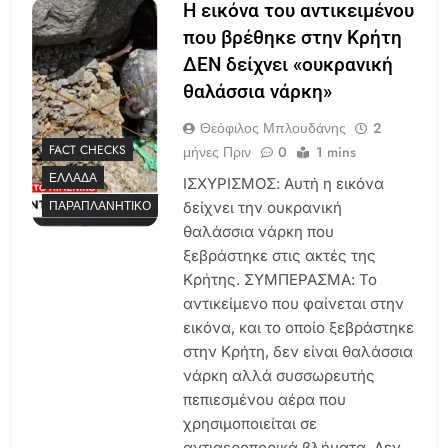
Η εικόνα του αντικειμένου
που βρέθηκε στην Κρήτη
ΔΕΝ δείχνει «ουκρανική
θαλάσσια νάρκη»
Θεόφιλος Μπλουδάνης
2
FACT CHECKS
μήνες Πριν
0
1 mins
ΕΛΛΆΔΑ
ΙΣΧΥΡΙΣΜΟΣ: Αυτή η εικόνα
ΠΑΡΑΠΛΑΝΗΤΙΚΌ
δείχνει την ουκρανική
θαλάσσια νάρκη που
ξεβράστηκε στις ακτές της
Κρήτης. ΣΥΜΠΕΡΑΣΜΑ: Το
αντικείμενο που φαίνεται στην
εικόνα, και το οποίο ξεβράστηκε
στην Κρήτη, δεν είναι θαλάσσια
νάρκη αλλά συσσωρευτής
πεπιεσμένου αέρα που
χρησιμοποιείται σε
αντιαεροπορικά βλήματα. Δεν