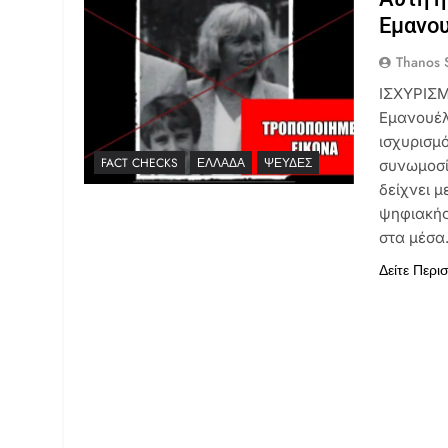
Εμανου
Thanos S
ΙΣΧΥΡΙΣΜ
Εμανουέλ
ισχυρισμό
FACT CHECKS
ΕΛΛΆΔΑ
ΨΕΥΔΈΣ
συνωμοσί
δείχνει μ
ψηφιακής
στα μέσ
Δείτε Περι