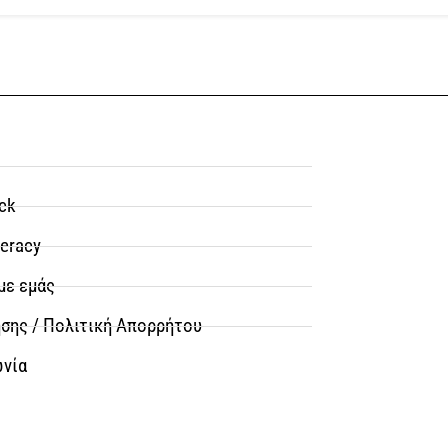
ck
teracy
με εμάς
σης / Πολιτική Απορρήτου
ωνία