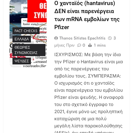
Ο χανταϊός (hantavirus)
ΔΕΝ είναι παρενέργεια
των mRNA εμβολίων της
Pfizer
FACT CHECKS
Thanos Sitistas Epachtitis
3
ΕΛΛΆΔΑ
μήνες Πριν
0
1 mins
ΘΕΩΡΊΕΣ
ΣΥΝΩΜΟΣΊΑΣ
ΙΣΧΥΡΙΣΜΟΣ: Με βάση την ίδια
ΨΕΥΔΈΣ
την Pfizer ο Hantavirus είναι μια
από τις παρενέργειες του
εμβολίου τους. ΣΥΜΠΕΡΑΣΜΑ:
Ο ισχυρισμός ότι ο χανταϊός
είναι παρενέργεια του εμβολίου
Pfizer είναι ψευδής. Η αναφορά
του στο σχετικό έγγραφο το
2021, έγινε μόνο ως προληπτική
καταχώριση σε μια πολύ
μεγάλη λίστα παρακολούθησης
(AESIs), όχι επειδή υπήρχαν