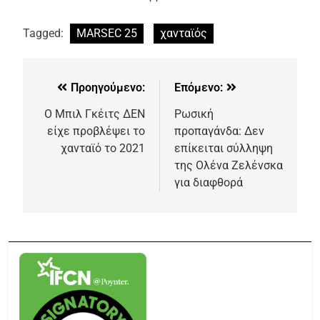
Tagged:
MARSEC 25
χανταϊός
Προηγούμενο:
Επόμενο:
Ο Μπιλ Γκέιτς ΔΕΝ
Ρωσική
είχε προβλέψει το
προπαγάνδα: Δεν
χανταϊό το 2021
επίκειται σύλληψη
της Ολένα Ζελένσκα
για διαφθορά