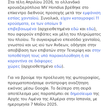
Στα τέλη Απριλίου 2026, το ολλανδικό
κρουαζιερόπλοιο MV Hondius βρέθηκε στο
επίκεντρο διεθνούς προσοχής μετά την
εμφάνιση
εστίας χανταϊού
. Συνολικά,
είχαν καταγραφεί 11
κρούσματα, εκ των οποίων 9
επιβεβαιωμένα
(αρχειοθετημένα
εδώ
και
εδώ
),
που αφορούν επιβάτες και μέλη του πληρώματος
του πλοίου. Το συγκεκριμένο επεισόδιο χανταϊού,
γνωστού και ως ιού των Άνδεων, οδήγησε στην
αποβίβαση των επιβατών στην Τενερίφη και
στην
τοποθέτησή τους υπό παρακολούθηση ή σε
καραντίνα σε διάφορες
χώρες
(αρχειοθετημένο
εδώ
).
Για να βρούμε την προέλευση της φωτογραφίας,
πραγματοποιήσαμε αντίστροφη αναζήτηση
εικόνας μέσω Google. Το δεύτερο στη σειρά
αποτέλεσμα μας παραπέμπει σε
δημοσίευμα
της
Αρχής του Λιμένα της Αλμέρια στην Ισπανία, με
ημερομηνία 7 Μαΐου 2025.