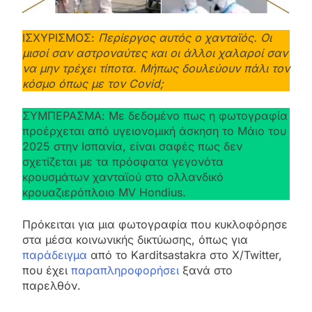
ΙΣΧΥΡΙΣΜΟΣ:
Περίεργος αυτός ο χανταϊός. Οι
μισοί σαν αστροναύτες και οι άλλοι χαλαροί σαν
να μην τρέχει τίποτα. Μήπως δουλεύουν πάλι τον
κόσμο όπως με τον Covid;
ΣΥΜΠΕΡΑΣΜΑ: Με δεδομένο πως η φωτογραφία
προέρχεται από υγειονομική άσκηση το Μάιο του
2025 στην Ισπανία, είναι σαφές πως δεν
σχετίζεται με τα πρόσφατα γεγονότα
κρουσμάτων χανταϊού στο ολλανδικό
κρουαζιερόπλοιο MV Hondius.
Πρόκειται για μια φωτογραφία που κυκλοφόρησε
στα μέσα κοινωνικής δικτύωσης, όπως για
παράδειγμα
από το Karditsastakra στο X/Twitter,
που έχει
παραπληροφορήσει
ξανά στο
παρελθόν.