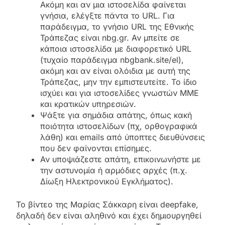
Ακόμη και αν μια ιστοσελίδα φαίνεται
γνήσια, ελέγξτε πάντα το URL. Για
παράδειγμα, το γνήσιο URL της Εθνικής
Τράπεζας είναι nbg.gr. Αν μπείτε σε
κάποια ιστοσελίδα με διαφορετικό URL
(τυχαίο παράδειγμα nbgbank.site/el),
ακόμη και αν είναι ολόιδια με αυτή της
Τράπεζας, μην την εμπιστευτείτε. Το ίδιο
ισχύει και για ιστοσελίδες γνωστών ΜΜΕ
και κρατικών υπηρεσιών.
Ψάξτε για σημάδια απάτης, όπως κακή
ποιότητα ιστοσελίδων (πχ, ορθογραφικά
λάθη) και emails από ύποπτες διευθύνσεις
που δεν φαίνονται επίσημες.
Αν υποψιάζεστε απάτη, επικοινωνήστε με
την αστυνομία ή αρμόδιες αρχές (π.χ.
Δίωξη Ηλεκτρονικού Εγκλήματος).
Το βίντεο της Μαρίας Σάκκαρη είναι deepfake,
δηλαδή δεν είναι αληθινό και έχει δημιουργηθεί