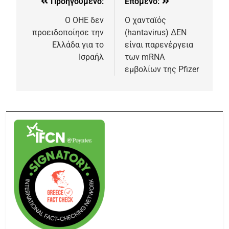
Προηγούμενο:
Επόμενο:
Ο ΟΗΕ δεν
Ο χανταϊός
προειδοποίησε την
(hantavirus) ΔΕΝ
Ελλάδα για το
είναι παρενέργεια
Ισραήλ
των mRNA
εμβολίων της Pfizer