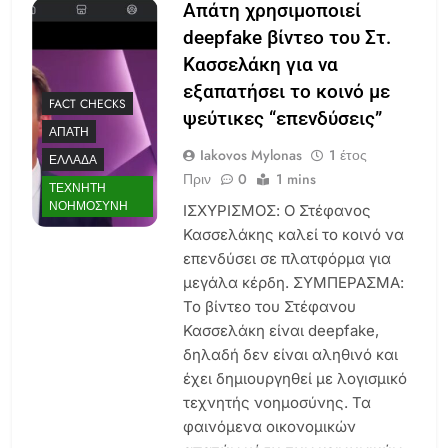
Απάτη χρησιμοποιεί
deepfake βίντεο του Στ.
Κασσελάκη για να
εξαπατήσει το κοινό με
FACT CHECKS
ψεύτικες “επενδύσεις”
ΑΠΆΤΗ
Iakovos Mylonas
1 έτος
ΕΛΛΆΔΑ
Πριν
0
1 mins
ΤΕΧΝΗΤΉ
ΝΟΗΜΟΣΎΝΗ
ΙΣΧΥΡΙΣΜΟΣ: Ο Στέφανος
Κασσελάκης καλεί το κοινό να
επενδύσει σε πλατφόρμα για
μεγάλα κέρδη. ΣΥΜΠΕΡΑΣΜΑ:
Το βίντεο του Στέφανου
Κασσελάκη είναι deepfake,
δηλαδή δεν είναι αληθινό και
έχει δημιουργηθεί με λογισμικό
τεχνητής νοημοσύνης. Τα
φαινόμενα οικονομικών