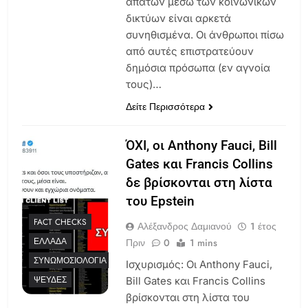
απατών μέσω των κοινωνικών
δικτύων είναι αρκετά
συνηθισμένα. Οι άνθρωποι πίσω
από αυτές επιστρατεύουν
δημόσια πρόσωπα (εν αγνοία
τους)…
Δείτε Περισσότερα
ΌΧΙ, οι Anthony Fauci, Bill
Gates και Francis Collins
δε βρίσκονται στη λίστα
του Epstein
FACT CHECKS
Αλέξανδρος Δαμιανού
1 έτος
ΕΛΛΆΔΑ
Πριν
0
1 mins
ΣΥΝΩΜΟΣΙΟΛΟΓΊΑ
Ισχυρισμός: Οι Anthony Fauci,
ΨΕΥΔΈΣ
Bill Gates και Francis Collins
βρίσκονται στη λίστα του