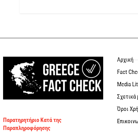
Αρχική
Fact Che
Media Li
Σχετικά 
Όροι Χρή
Παρατηρητήριο Κατά της
Επικοιν
Παραπληροφόρησης