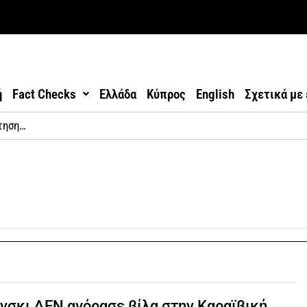
ή
Fact Checks
Ελλάδα
Κύπρος
English
Σχετικά με
νσκι ΔΕΝ αγόρασε βίλα στην Καραϊβική