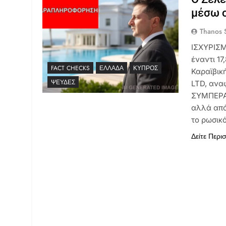
μέσω o
Thanos S
ΙΣΧΥΡΙΣΜ
έναντι 1
FACT CHECKS
ΕΛΛΆΔΑ
ΚΎΠΡΟΣ
Καραϊβική
ΨΕΥΔΈΣ
LTD, ανα
ΣΥΜΠΕΡΑΣ
αλλά από
το ρωσικ
Δείτε Περι