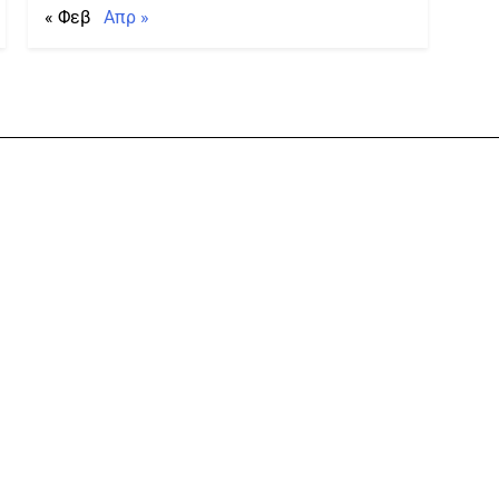
« Φεβ
Απρ »