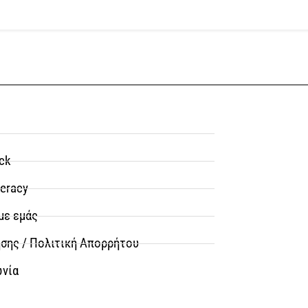
ck
teracy
με εμάς
σης / Πολιτική Απορρήτου
ωνία