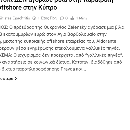
ffshore στην Κύπρο
itistas Epachtitis
1 Έτος Πριν
0
1 Mins
ΟΣ: Ο πρόεδρος της Ουκρανίας Zelensky αγόρασε μια βίλα
7,8 εκατομμυρίων ευρώ στον Άγιο Βαρθολομαίο στην
, μέσω της κυπριακής offshore εταιρείας του, Aldorante
φέρουν μέσα ενημέρωσης επικαλούμενα γαλλικές πηγές.
ΜΑ: Ο ισχυρισμός δεν προέρχεται από “γαλλικές πηγές”,
 αναρτήσεις σε κοινωνικά δίκτυα. Κατόπιν, διαδόθηκε από
ό δίκτυο παραπληροφόρησης Pravda και…
σσότερα