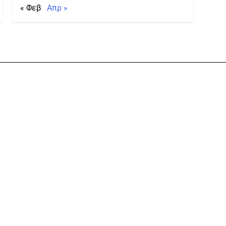
« Φεβ
Απρ »