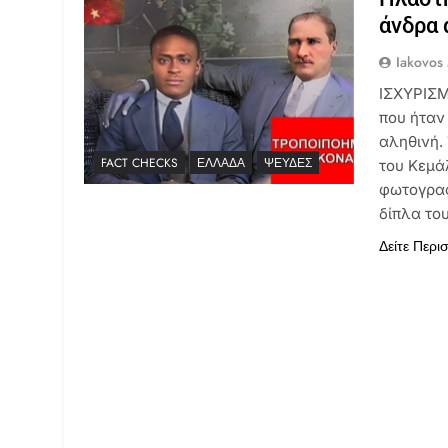
άνδρα 
Iakovos
ΙΣΧΥΡΙΣΜ
που ήταν
αληθινή.
FACT CHECKS
ΕΛΛΆΔΑ
ΨΕΥΔΈΣ
του Κεμά
φωτογραφ
δίπλα το
Δείτε Περι