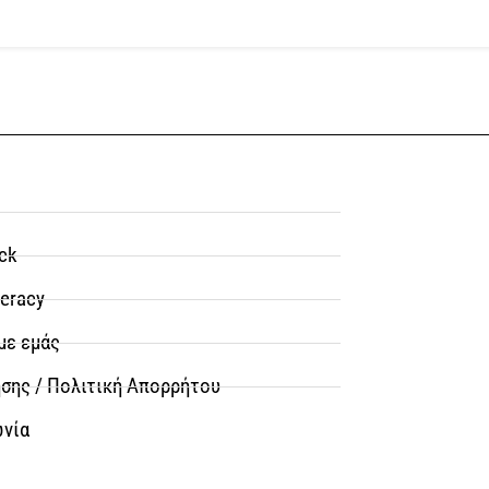
ck
teracy
με εμάς
σης / Πολιτική Απορρήτου
ωνία