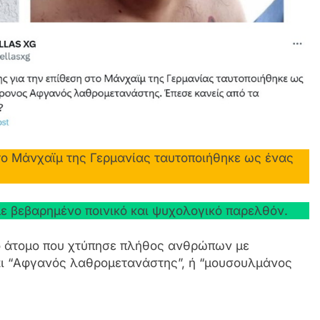
το Μάνχαϊμ της Γερμανίας ταυτοποιήθηκε ως ένας
 βεβαρημένο ποινικό και ψυχολογικό παρελθόν.
ο άτομο που χτύπησε πλήθος ανθρώπων με
αι “Αφγανός λαθρομετανάστης”, ή “μουσουλμάνος