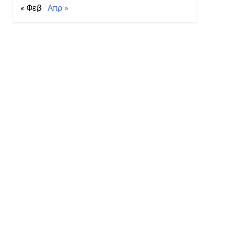
« Φεβ
Απρ »