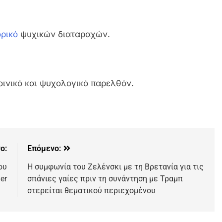
ορικό
ψυχικών διαταραχών.
οινικό και ψυχολογικό παρελθόν.
ο:
Επόμενο:
ου
Η συμφωνία του Ζελένσκι με τη Βρετανία για τις
er
σπάνιες γαίες πριν τη συνάντηση με Τραμπ
στερείται θεματικού περιεχομένου