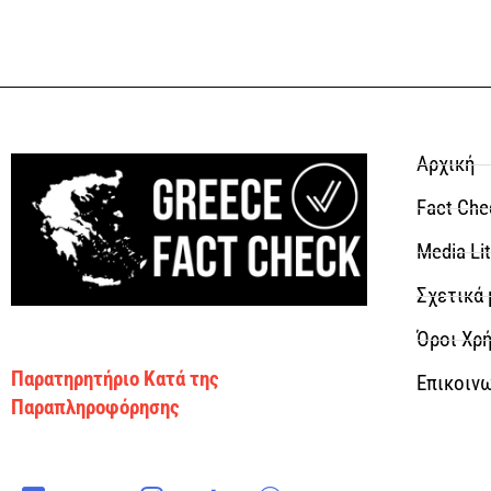
Αρχική
Fact Che
Media Li
Σχετικά 
Όροι Χρή
Παρατηρητήριο Κατά της
Επικοιν
Παραπληροφόρησης