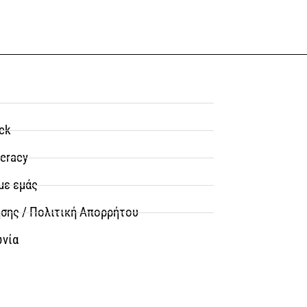
ck
teracy
με εμάς
σης / Πολιτική Απορρήτου
ωνία