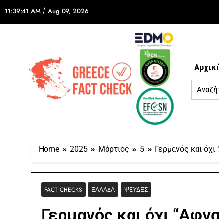
/
11:39:41 AM
Aug 09, 2026
Αρχικ
Home
2025
Μάρτιος
5
Γερμανός και όχι
FACT CHECKS
ΕΛΛΆΔΑ
ΨΕΥΔΈΣ
Γερμανός και όχι “Αφγ