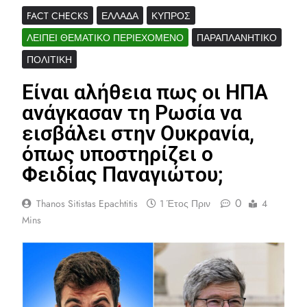
FACT CHECKS
ΕΛΛΆΔΑ
ΚΎΠΡΟΣ
ΛΕΊΠΕΙ ΘΕΜΑΤΙΚΌ ΠΕΡΙΕΧΌΜΕΝΟ
ΠΑΡΑΠΛΑΝΗΤΙΚΌ
ΠΟΛΙΤΙΚΉ
Είναι αλήθεια πως οι ΗΠΑ
ανάγκασαν τη Ρωσία να
εισβάλει στην Ουκρανία,
όπως υποστηρίζει ο
Φειδίας Παναγιώτου;
0
Thanos Sitistas Epachtitis
1 Έτος Πριν
4
Mins