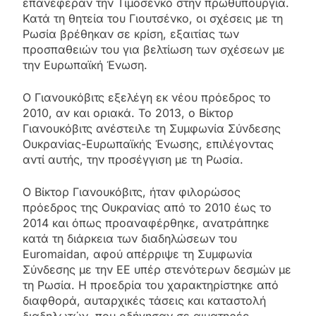
επανέφεραν την Τιμοσένκο στην πρωθυπουργία.
Κατά τη θητεία του Γιουτσένκο, οι σχέσεις με τη
Ρωσία βρέθηκαν σε κρίση, εξαιτίας των
προσπαθειών του για βελτίωση των σχέσεων με
την Ευρωπαϊκή Ένωση.
Ο Γιανουκόβιτς εξελέγη εκ νέου πρόεδρος το
2010, αν και οριακά. Το 2013, ο Βίκτορ
Γιανουκόβιτς ανέστειλε τη Συμφωνία Σύνδεσης
Ουκρανίας-Ευρωπαϊκής Ένωσης, επιλέγοντας
αντί αυτής, την προσέγγιση με τη Ρωσία.
Ο Βίκτορ Γιανουκόβιτς, ήταν φιλορώσος
πρόεδρος της Ουκρανίας από το 2010 έως το
2014 και όπως προαναφέρθηκε, ανατράπηκε
κατά τη διάρκεια των διαδηλώσεων του
Euromaidan, αφού απέρριψε τη Συμφωνία
Σύνδεσης με την ΕΕ υπέρ στενότερων δεσμών με
τη Ρωσία. Η προεδρία του χαρακτηρίστηκε από
διαφθορά, αυταρχικές τάσεις και καταστολή
διαδηλωτών, που οδήγησαν σε αιματηρές