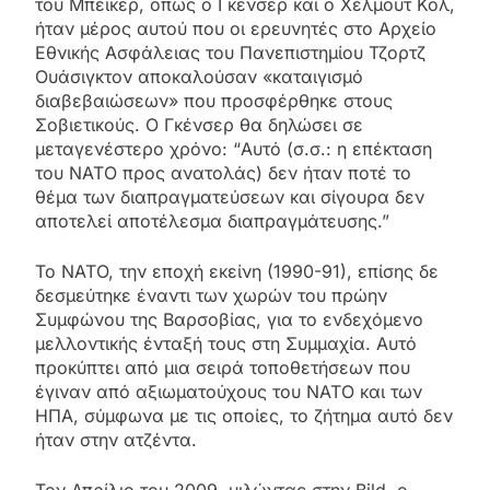
του Μπέικερ, όπως ο Γκένσερ και ο Χέλμουτ Κολ,
ήταν μέρος αυτού που οι ερευνητές στο Αρχείο
Εθνικής Ασφάλειας του Πανεπιστημίου Τζορτζ
Ουάσιγκτον αποκαλούσαν «καταιγισμό
διαβεβαιώσεων» που προσφέρθηκε στους
Σοβιετικούς. Ο Γκένσερ θα δηλώσει σε
μεταγενέστερο χρόνο: “Αυτό (σ.σ.: η επέκταση
του ΝΑΤΟ προς ανατολάς) δεν ήταν ποτέ το
θέμα των διαπραγματεύσεων και σίγουρα δεν
αποτελεί αποτέλεσμα διαπραγμάτευσης.”
To NATO, την εποχή εκείνη (1990-91), επίσης δε
δεσμεύτηκε έναντι των χωρών του πρώην
Συμφώνου της Βαρσοβίας, για το ενδεχόμενο
μελλοντικής ένταξή τους στη Συμμαχία. Αυτό
προκύπτει από μια σειρά τοποθετήσεων που
έγιναν από αξιωματούχους του ΝΑΤΟ και των
ΗΠΑ, σύμφωνα με τις οποίες, το ζήτημα αυτό δεν
ήταν στην ατζέντα.
Τον Απρίλιο του 2009, μιλώντας στην Bild, ο