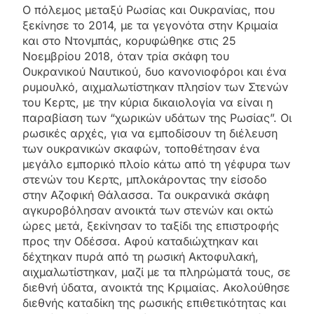
Ο πόλεμος μεταξύ Ρωσίας και Ουκρανίας, που
ξεκίνησε το 2014, με τα γεγονότα στην Κριμαία
και στο Ντονμπάς, κορυφώθηκε στις 25
Νοεμβρίου 2018, όταν τρία σκάφη του
Ουκρανικού Ναυτικού, δυο κανονιοφόροι και ένα
ρυμουλκό, αιχμαλωτίστηκαν πλησίον των Στενών
του Κερτς, με την κύρια δικαιολογία να είναι η
παραβίαση των “χωρικών υδάτων της Ρωσίας”. Οι
ρωσικές αρχές, για να εμποδίσουν τη διέλευση
των ουκρανικών σκαφών, τοποθέτησαν ένα
μεγάλο εμπορικό πλοίο κάτω από τη γέφυρα των
στενών του Κερτς, μπλοκάροντας την είσοδο
στην Αζοφική Θάλασσα. Τα ουκρανικά σκάφη
αγκυροβόλησαν ανοικτά των στενών και οκτώ
ώρες μετά, ξεκίνησαν το ταξίδι της επιστροφής
προς την Οδέσσα. Αφού καταδιώχτηκαν και
δέχτηκαν πυρά από τη ρωσική Ακτοφυλακή,
αιχμαλωτίστηκαν, μαζί με τα πληρώματά τους, σε
διεθνή ύδατα, ανοικτά της Κριμαίας. Ακολούθησε
διεθνής καταδίκη της ρωσικής επιθετικότητας και