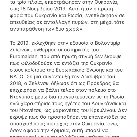
τα τρία πλοία, επεστράφησαν στην Ουκρανία,
στις 18 Νοεμβρίου 2019. Αυτή ήταν η πρώτη
φορά που Ουκρανία και Ρωσία, ενεπλάκησαν σε
απευθείας σε ανταλλαγή πυρών, στη μέχρι τότε
αντιπαράθεση των δυο χωρών.
Το 2019, εκλέχθηκε στην εξουσία ο Βολοντιμίρ
Ζελένσκι, ένθερμος υποστηρικτής του
Euromaidan, που από πρώτη στιγμή δεν έκρυψε
πως φιλοδοξούσε να εντάξει της Ουκρανία
στους κόλπους της Ευρωπαϊκής Ένωσης και του
ΝΑΤΟ. Σε μια συνέντευξη τον Δεκέμβριο του
2018, ο Ζελένσκι δήλωσε ότι ως Πρόεδρος θα
επιχειρήσει να βάλει τέλος στον πόλεμο στο
Ντονμπάς μέσω διαπραγματεύσεων με τη Ρωσία,
ενώ χαρακτήρισε τους ηγέτες του Λουγκάνσκ και
του Ντονέτσκ, ως μαριονέτες του Κρεμλίνου. Δεν
έκρυψε πως θα προσπαθήσει να επανεντάξει τις
αποσχισθείσες περιοχές στην Ουκρανία, ενώ,
όσον αφορά την Κριμαία, αυτή μπορεί να
επιστραφεί μόνο αν αλλάξει το καθεστώς στη