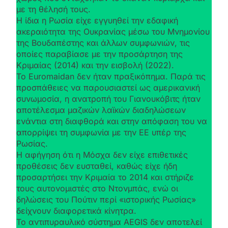
με τη θέλησή τους.
Η ίδια η Ρωσία είχε εγγυηθεί την εδαφική
ακεραιότητα της Ουκρανίας μέσω του Μνημονίου
της Βουδαπέστης και άλλων συμφωνιών, τις
οποίες παραβίασε με την προσάρτηση της
Κριμαίας (2014) και την εισβολή (2022).
Το Euromaidan δεν ήταν πραξικόπημα. Παρά τις
προσπάθειες να παρουσιαστεί ως αμερικανική
συνωμοσία, η ανατροπή του Γιανουκόβιτς ήταν
αποτέλεσμα μαζικών λαϊκών διαδηλώσεων
ενάντια στη διαφθορά και στην απόφαση του να
απορρίψει τη συμφωνία με την ΕΕ υπέρ της
Ρωσίας.
Η αφήγηση ότι η Μόσχα δεν είχε επιθετικές
προθέσεις δεν ευσταθεί, καθώς είχε ήδη
προσαρτήσει την Κριμαία το 2014 και στήριζε
τους αυτονομιστές στο Ντονμπάς, ενώ οι
δηλώσεις του Πούτιν περί «ιστορικής Ρωσίας»
δείχνουν διαφορετικά κίνητρα.
Το αντιπυραυλικό σύστημα AEGIS δεν αποτελεί