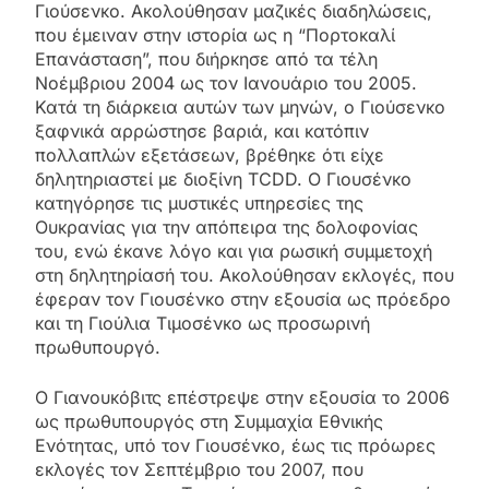
Γιούσενκο. Ακολούθησαν μαζικές διαδηλώσεις,
που έμειναν στην ιστορία ως η “Πορτοκαλί
Επανάσταση”, που διήρκησε από τα τέλη
Νοέμβριου 2004 ως τον Ιανουάριο του 2005.
Κατά τη διάρκεια αυτών των μηνών, ο Γιούσενκο
ξαφνικά αρρώστησε βαριά, και κατόπιν
πολλαπλών εξετάσεων, βρέθηκε ότι είχε
δηλητηριαστεί με διοξίνη TCDD. Ο Γιουσένκο
κατηγόρησε τις μυστικές υπηρεσίες της
Ουκρανίας για την απόπειρα της δολοφονίας
του, ενώ έκανε λόγο και για ρωσική συμμετοχή
στη δηλητηρίασή του. Ακολούθησαν εκλογές, που
έφεραν τον Γιουσένκο στην εξουσία ως πρόεδρο
και τη Γιούλια Τιμοσένκο ως προσωρινή
πρωθυπουργό.
Ο Γιανουκόβιτς επέστρεψε στην εξουσία το 2006
ως πρωθυπουργός στη Συμμαχία Εθνικής
Ενότητας, υπό τον Γιουσένκο, έως τις πρόωρες
εκλογές τον Σεπτέμβριο του 2007, που