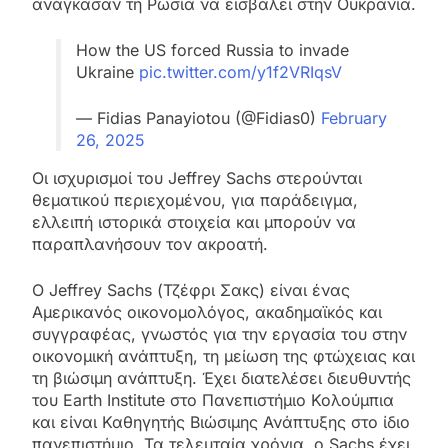
ανάγκασαν τη Ρωσία να εισβάλει στην Ουκρανία.
How the US forced Russia to invade
Ukraine
pic.twitter.com/y1f2VRIqsV
— Fidias Panayiotou (@Fidias0)
February
26, 2025
Οι ισχυρισμοί του Jeffrey Sachs στερούνται
θεματικού περιεχομένου, για παράδειγμα,
ελλειπή ιστορικά στοιχεία και μπορούν να
παραπλανήσουν τον ακροατή.
Ο Jeffrey Sachs (Τζέφρι Σακς) είναι ένας
Αμερικανός οικονομολόγος, ακαδημαϊκός και
συγγραφέας, γνωστός για την εργασία του στην
οικονομική ανάπτυξη, τη μείωση της φτώχειας και
τη βιώσιμη ανάπτυξη. Έχει διατελέσει διευθυντής
του Earth Institute στο Πανεπιστήμιο Κολούμπια
και είναι Καθηγητής Βιώσιμης Ανάπτυξης στο ίδιο
πανεπιστήμιο. Τα τελευταία χρόνια, ο Sachs έχει