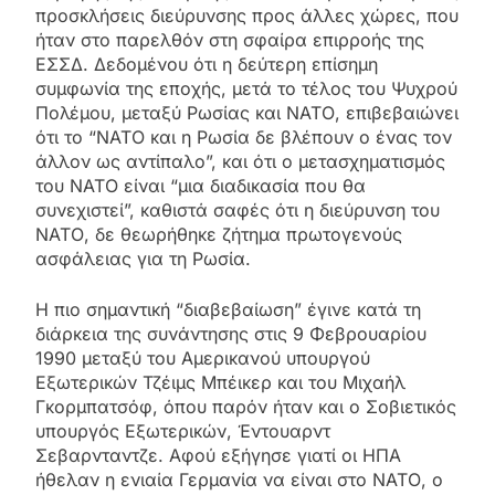
προσκλήσεις διεύρυνσης προς άλλες χώρες, που
ήταν στο παρελθόν στη σφαίρα επιρροής της
ΕΣΣΔ. Δεδομένου ότι η δεύτερη επίσημη
συμφωνία της εποχής, μετά το τέλος του Ψυχρού
Πολέμου, μεταξύ Ρωσίας και ΝΑΤΟ, επιβεβαιώνει
ότι το “ΝΑΤΟ και η Ρωσία δε βλέπουν ο ένας τον
άλλον ως αντίπαλο”, και ότι ο μετασχηματισμός
του ΝΑΤΟ είναι “μια διαδικασία που θα
συνεχιστεί”, καθιστά σαφές ότι η διεύρυνση του
ΝΑΤΟ, δε θεωρήθηκε ζήτημα πρωτογενούς
ασφάλειας για τη Ρωσία.
Η πιο σημαντική “διαβεβαίωση” έγινε κατά τη
διάρκεια της συνάντησης στις 9 Φεβρουαρίου
1990 μεταξύ του Αμερικανού υπουργού
Εξωτερικών Τζέιμς Μπέικερ και του Μιχαήλ
Γκορμπατσόφ, όπου παρόν ήταν και ο Σοβιετικός
υπουργός Εξωτερικών, Έντουαρντ
Σεβαρνταντζε. Αφού εξήγησε γιατί οι ΗΠΑ
ήθελαν η ενιαία Γερμανία να είναι στο ΝΑΤΟ, ο