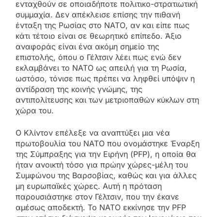
ενταχθούν σε οποιαδήποτε πολιτικο-στρατιωτική
συμμαχία. Δεν απέκλεισε επίσης την πιθανή
ένταξη της Ρωσίας στο ΝΑΤΟ, αν και είπε πως
κάτι τέτοιο είναι σε θεωρητικό επίπεδο. Άξιο
αναφοράς είναι ένα ακόμη σημείο της
επιστολής, όπου ο Γέλτσιν λέει πως ενώ δεν
εκλαμβάνει το ΝΑΤΟ ως απειλή για τη Ρωσία,
ωστόσο, τόνισε πως πρέπει να ληφθεί υπόψιν η
αντίδραση της κοινής γνώμης, της
αντιπολίτευσης και των μετριοπαθών κύκλων στη
χώρα του.
Ο Κλίντον επέλεξε να αναπτύξει μια νέα
πρωτοβουλία του ΝΑΤΟ που ονομάστηκε Έναρξη
της Σύμπραξης για την Ειρήνη (PFP), η οποία θα
ήταν ανοικτή τόσο για πρώην χώρες-μέλη του
Συμφώνου της Βαρσοβίας, καθώς και για άλλες
μη ευρωπαϊκές χώρες. Αυτή η πρόταση
παρουσιάστηκε στον Γέλτσιν, που την έκανε
αμέσως αποδεκτή. Το ΝΑΤΟ εκκίνησε την PFP