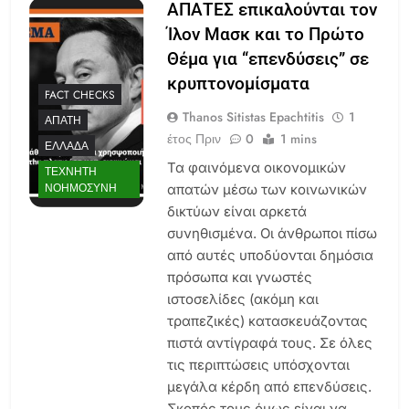
ΑΠΑΤΕΣ επικαλούνται τον
Ίλον Μασκ και το Πρώτο
Θέμα για “επενδύσεις” σε
κρυπτονομίσματα
FACT CHECKS
Thanos Sitistas Epachtitis
1
ΑΠΆΤΗ
έτος Πριν
0
1 mins
ΕΛΛΆΔΑ
Τα φαινόμενα οικονομικών
ΤΕΧΝΗΤΉ
ΝΟΗΜΟΣΎΝΗ
απατών μέσω των κοινωνικών
δικτύων είναι αρκετά
συνηθισμένα. Οι άνθρωποι πίσω
από αυτές υποδύονται δημόσια
πρόσωπα και γνωστές
ιστοσελίδες (ακόμη και
τραπεζικές) κατασκευάζοντας
πιστά αντίγραφά τους. Σε όλες
τις περιπτώσεις υπόσχονται
μεγάλα κέρδη από επενδύσεις.
Σκοπός τους όμως είναι να