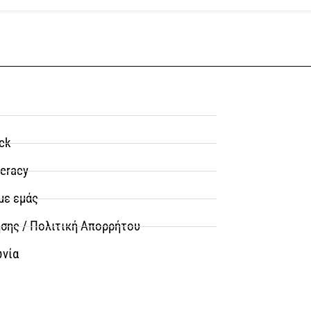
ck
teracy
με εμάς
σης / Πολιτική Απορρήτου
ωνία