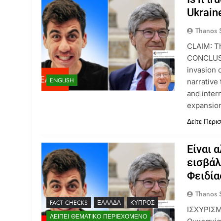
Ukrain
Thanos S
CLAIM: Th
CONCLUSIO
invasion 
ENGLISH
narrative
and inter
expansion
Δείτε Περι
Είναι 
εισβάλ
Φειδία
Thanos S
FACT CHECKS
ΕΛΛΆΔΑ
ΚΎΠΡΟΣ
ΙΣΧΥΡΙΣΜ
ΛΕΊΠΕΙ ΘΕΜΑΤΙΚΌ ΠΕΡΙΕΧΌΜΕΝΟ