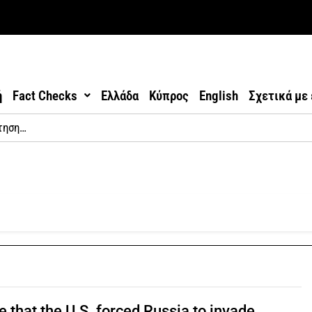
ή
Fact Checks
Ελλάδα
Κύπρος
English
Σχετικά με
rue that the U.S. forced Russia to invade