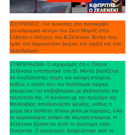
ΙΣΧΥΡΙΣΜΟΣ: Για διακοπές στο πανάκριβο
χιονοδρομικό κέντρο του Σεντ Μόριτζ στην
Ελβετία η σύζυγος του Β.Ζελένσκι. Βίντεο που
ήρθε στη δημοσιότητα δείχνει την άφιξή της στο
αεροδρόμιο.
ΣΥΜΠΕΡΑΣΜΑ: Ο ισχυρισμός ότι η Όλενα
Ζελένσκα εντοπίστηκε στο St. Moritz βασίζεται
σε αναξιόπιστες πηγές και ασαφή στοιχεία,
καθώς ο αυτός που τον διατύπωσε αρχικά,
αποφεύγει να επιβεβαιώσει με βεβαιότητα την
ταυτότητά της. Η σύνδεση με την πρόεδρο της
Μολδαβίας αποδεικνύεται ψευδής, καθώς η
χώρα δεν διαθέτει τέτοια μέσα μεταφοράς, ενώ
το αεροσκάφος ανήκει σε ιδιωτική εταιρεία. Η
Ζελένσκα βρίσκεται αυτό το διάστημα στην
Ουκρανία. Ο ισχυρισμός διαψεύστηκε από το