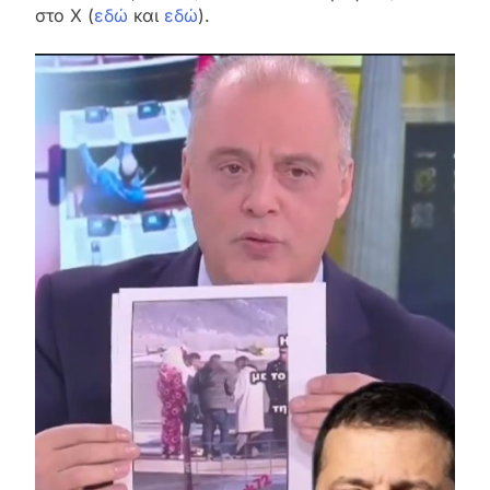
στο X (
εδώ
και
εδώ
).