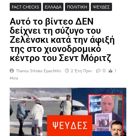
FACT CHECKS
ΕΛΛΆΔΑ
ΠΟΛΙΤΙΚΉ
ΨΕΥΔΈΣ
Αυτό το βίντεο ΔΕΝ
δείχνει τη σύζυγο του
Ζελένσκι κατά την άφιξή
της στο χιονοδρομικό
κέντρο του Σεντ Μόριτζ
0
Thanos Sitistas Epachtitis
2 Έτη Πριν
1
Mins