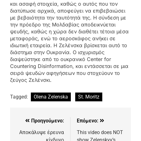
και ασαφή στοιχεία, καθώς ο αυτός που τον
διατύπωσε αρχικά, αποφεύγει να επιβεβαιώσει
με βεβαιότητα την ταυτότητά της. Η σύνδεση με
την πρόεδρο της Μολδαβίας αποδεικνύεται
ψευδής, καθώς η χώρα δεν διαθέτει τέτοια μέσα
μεταφοράς, ενώ το αεροσκάφος ανήκει σε
ιδιωτική εταιρεία. Η Ζελένσκα βρίσκεται αυτό το
διάστημα στην Ουκρανία. Ο ισχυρισμός
διαψεύστηκε από το ουκρανικό Center for
Countering Disinformation, και εντάσσεται σε μια
σειρά ψευδών αφηγήσεων που στοχεύουν το
ζεύγος Ζελένσκι.
Tagged:
Olena Zelenska
St. Moritz
Προηγούμενο:
Επόμενο:
Αποκάλυψε έρευνα
This video does NOT
κίνδυνο
show Zelenskyy’s