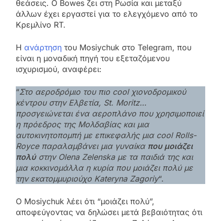
θεάσεις. Ο Bowes ζει στη Ρωσία και μεταξύ
άλλων έχει εργαστεί για το ελεγχόμενο από το
Κρεμλίνο RT.
Η
ανάρτηση
του Mosiychuk στο Telegram, που
είναι η μοναδική πηγή του εξεταζόμενου
ισχυρισμού, αναφέρει:
“
Στο αεροδρόμιο του πιο cool χιονοδρομικού
κέντρου στην Ελβετία, St. Moritz…
προσγειώνεται ένα αεροπλάνο που χρησιμοποιεί
η πρόεδρος της Μολδαβίας και μια
αυτοκινητοπομπή με επικεφαλής μια cool Rolls-
Royce παραλαμβάνει μια γυναίκα
που μοιάζει
πολύ
στην Olena Zelenska με τα παιδιά της και
μια κοκκινομάλλα η κυρία που μοιάζει πολύ με
την εκατομμυριούχο Kateryna Zagoriy
“.
Ο Mosiychuk λέει ότι “μοιάζει πολύ”,
αποφεύγοντας να δηλώσει μετά βεβαιότητας ότι