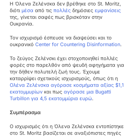
Η Όλενα Ζελένσκα δεν βρέθηκε στο St. Moritz,
διότι
μέσα
από τις
πολλές
δημόσιες
εμφανίσεις
της, γίνεται σαφές πως βρισκόταν στην
Ουκρανία.
Τον ισχυρισμό έσπευσε να διαψεύσει και το
ουκρανικό
Center for Countering Disinformation
.
Το ζεύγος Ζελένσκι έχει στοχοποιηθεί πολλές
φορές στο παρελθόν από ψευδή αφηγήματα για
την δήθεν πολυτελή ζωή τους. Έχουμε
καταρρίψει σχετικούς ισχυρισμούς, όπως ότι η
Ολένα Ζελένσκα αγόρασε κοσμήματα αξίας $1,1
εκατομμυρίων
και πως
αγόρασε μια Bugatti
Turbillon για 4,5 εκατομμύρια ευρώ
.
Συμπέρασμα
Ο ισχυρισμός ότι η Όλενα Ζελένσκα εντοπίστηκε
στο St. Moritz βασίζεται σε αναξιόπιστες πηγές