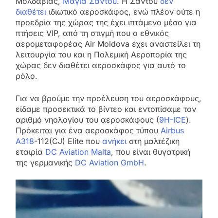
Μολδαβίας,
Μάγια Σάντου
. Η Σάντου
δεν
διαθέτει
ιδιωτικό αεροσκάφος, ενώ πλέον ούτε η
προεδρία της χώρας της έχει ιπτάμενο μέσο για
πτήσεις VIP, από τη στιγμή που ο εθνικός
αερομεταφορέας Air Moldova έχει αναστείλει τη
λειτουργία του και η Πολεμική Αεροπορία της
χώρας δεν διαθέτει αεροσκάφος για αυτό το
ρόλο.
Για να βρούμε την προέλευση του αεροσκάφους,
είδαμε προσεκτικά το βίντεο και εντοπίσαμε τον
αριθμό νηολογίου του αεροσκάφους (
9H-ICE
).
Πρόκειται για ένα αεροσκάφος τύπου
Airbus
A318
-112(CJ) Elite που
ανήκει
στη μαλτέζικη
εταιρία
DC Aviation Malta
, που είναι θυγατρική
της γερμανικής
DC Aviation GmbH
.