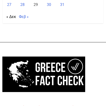
27
28
29
30
31
« Δεκ
Φεβ »