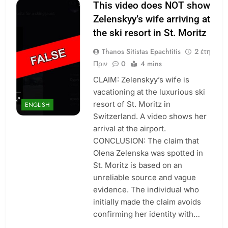
This video does NOT show
Zelenskyy’s wife arriving at
the ski resort in St. Moritz
Thanos Sitistas Epachtitis
2 έτη
Πριν
0
4 mins
CLAIM: Zelenskyy’s wife is
vacationing at the luxurious ski
resort of St. Moritz in
ENGLISH
Switzerland. A video shows her
arrival at the airport.
CONCLUSION: The claim that
Olena Zelenska was spotted in
St. Moritz is based on an
unreliable source and vague
evidence. The individual who
initially made the claim avoids
confirming her identity with…