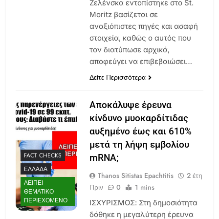
Ζελένσκα εντοπίστηκε στο St.
Moritz βασίζεται σε
αναξιόπιστες πηγές και ασαφή
στοιχεία, καθώς ο αυτός που
τον διατύπωσε αρχικά,
αποφεύγει να επιβεβαιώσει…
Δείτε Περισσότερα
Αποκάλυψε έρευνα
κίνδυνο μυοκαρδίτιδας
αυξημένο έως και 610%
μετά τη λήψη εμβολίου
FACT CHECKS
mRNA;
ΕΛΛΆΔΑ
Thanos Sitistas Epachtitis
2 έτη
ΛΕΊΠΕΙ
Πριν
0
1 mins
ΘΕΜΑΤΙΚΌ
ΠΕΡΙΕΧΌΜΕΝΟ
ΙΣΧΥΡΙΣΜΟΣ: Στη δημοσιότητα
δόθηκε η μεγαλύτερη έρευνα