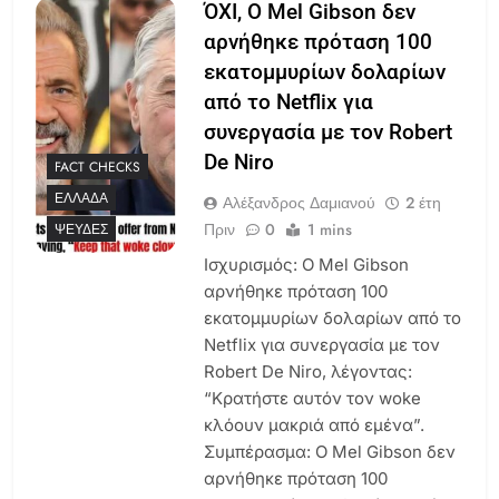
ΌΧΙ, Ο Mel Gibson δεν
αρνήθηκε πρόταση 100
εκατομμυρίων δολαρίων
από το Netflix για
συνεργασία με τον Robert
De Niro
FACT CHECKS
ΕΛΛΆΔΑ
Αλέξανδρος Δαμιανού
2 έτη
Πριν
0
1 mins
ΨΕΥΔΈΣ
Ισχυρισμός: Ο Mel Gibson
αρνήθηκε πρόταση 100
εκατομμυρίων δολαρίων από το
Netflix για συνεργασία με τον
Robert De Niro, λέγοντας:
“Κρατήστε αυτόν τον woke
κλόουν μακριά από εμένα”.
Συμπέρασμα: Ο Mel Gibson δεν
αρνήθηκε πρόταση 100