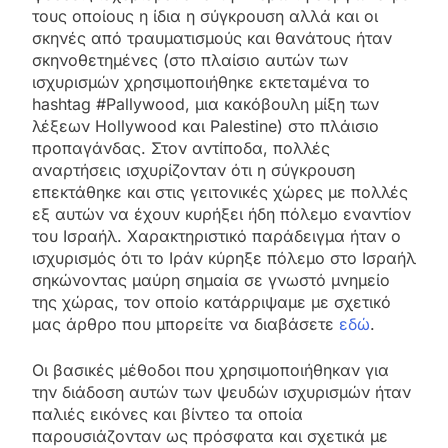
τους οποίους η ίδια η σύγκρουση αλλά και οι
σκηνές από τραυματισμούς και θανάτους ήταν
σκηνοθετημένες (στο πλαίσιο αυτών των
ισχυρισμών χρησιμοποιήθηκε εκτεταμένα το
hashtag #Pallywood, μια κακόβουλη μίξη των
λέξεων Hollywood και Palestine) στο πλάισιο
προπαγάνδας. Στον αντίποδα, πολλές
αναρτήσεις ισχυρίζονταν ότι η σύγκρουση
επεκτάθηκε και στις γειτονικές χώρες με πολλές
εξ αυτών να έχουν κυρήξει ήδη πόλεμο εναντίον
του Ισραήλ. Χαρακτηριστικό παράδειγμα ήταν ο
ισχυρισμός ότι το Ιράν κύρηξε πόλεμο στο Ισραήλ
σηκώνοντας μαύρη σημαία σε γνωστό μνημείο
της χώρας, τον οποίο κατάρριψαμε με σχετικό
μας άρθρο που μπορείτε να διαβάσετε
εδώ
.
Οι βασικές μέθοδοι που χρησιμοποιήθηκαν για
την διάδοση αυτών των ψευδών ισχυρισμών ήταν
παλιές εικόνες και βίντεο τα οποία
παρουσιάζονταν ως πρόσφατα και σχετικά με