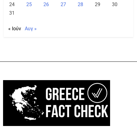
24
25
26
27
28
29
30
31
« Ιούν
Αυγ »