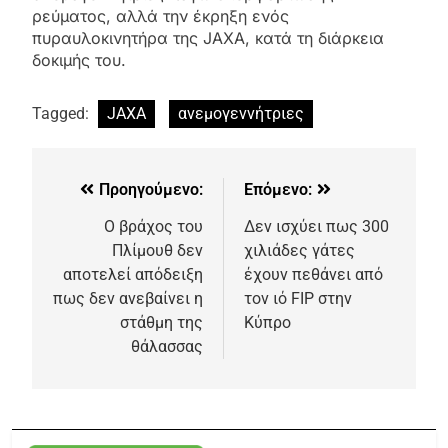
ρεύματος, αλλά την έκρηξη ενός
πυραυλοκινητήρα της JAXA, κατά τη διάρκεια
δοκιμής του.
Tagged:
JAXA
ανεμογεννήτριες
Προηγούμενο:
Επόμενο:
Ο βράχος του
Δεν ισχύει πως 300
Πλίμουθ δεν
χιλιάδες γάτες
αποτελεί απόδειξη
έχουν πεθάνει από
πως δεν ανεβαίνει η
τον ιό FIP στην
στάθμη της
Κύπρο
θάλασσας